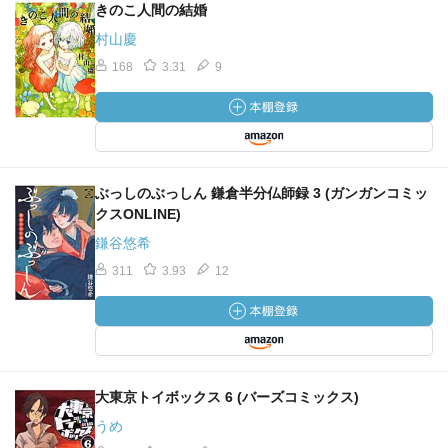
きのこ人間の結婚
村山慶
168
3.31
9
ぶっしのぶっしん 鎌倉半分仏師録 3 (ガンガンコミッ
クスONLINE)
鎌谷悠希
311
3.93
12
大東京トイボックス 6 (バーズコミックス)
うめ