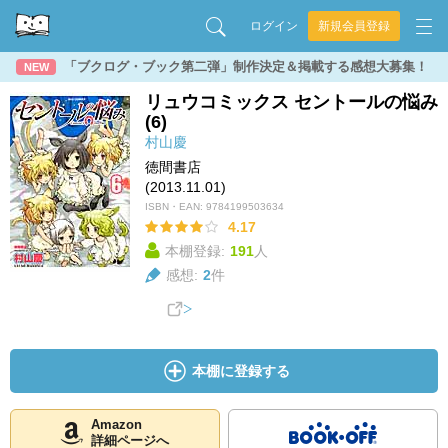
ログイン
新規会員登録
「ブクログ・ブック第二弾」制作決定＆掲載する感想大募集！
NEW
リュウコミックス セントールの悩み
(6)
村山慶
徳間書店
(2013.11.01)
ISBN・EAN:
9784199503634
4.17
本棚登録:
191
人
感想:
2
件
本棚に登録する
Amazon
詳細ページへ