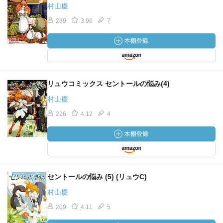
村山慶
239
3.96
7
リュウコミックス セントールの悩み(4)
村山慶
226
4.12
4
セントールの悩み (5) (リュウC)
村山慶
209
4.11
5