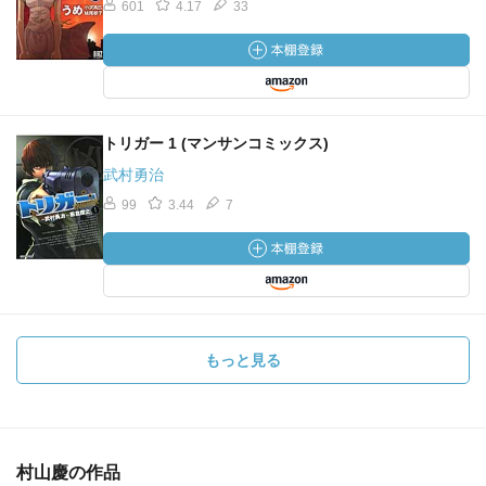
601
4.17
33
トリガー 1 (マンサンコミックス)
武村勇治
99
3.44
7
もっと見る
村山慶の作品