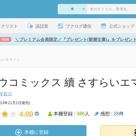
ックリスト
談話室
ブクログ通信
公式ショップ
＼プレミアム会員限定／『プレゼント(新潮文庫)』をプレゼン
NEW
らいエマノン
ウコミックス 續 さすらいエ
尾真治
013年11月1日発売)
4.00
本棚登録 :
386
人
感想 :
28
件
本棚に登録