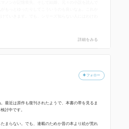
エマノンが記憶喪失、そして結婚。元々の小説を読んで
気がもっとゆったりしてこういうのも良いなぁ。これか
続けていきます。でも、シリーズ知らない人にはわけわ
詳細をみる
フォロー
ね。最近は原作も復刊されたようで、本書の帯を見るま
と検討中です。
らたまらない。でも、連載のためか昔の本より絵が荒れ