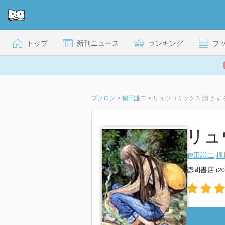
トップ
新刊ニュース
ランキング
ブ
ブクログ
>
鶴田謙二
>
リュウコミックス 續 さす
リュ
鶴田謙二
梶
徳間書店
(2