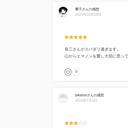
響子
さん
の感想
2021年10月19日
良三さんがスパダリ過ぎます。
心からエマノンを愛し大切に思っ
0
pikarun
さん
の感想
2015年7月1日