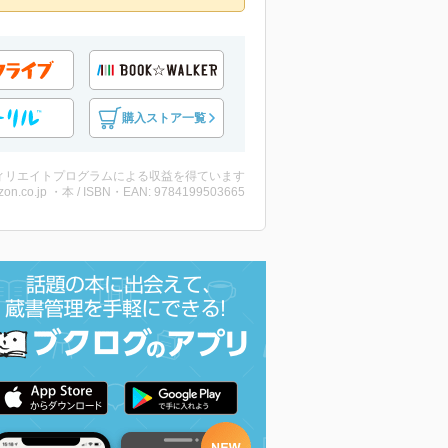
購入ストア一覧
ィリエイトプログラムによる収益を得ています
on.co.jp ・本 / ISBN・EAN: 9784199503665