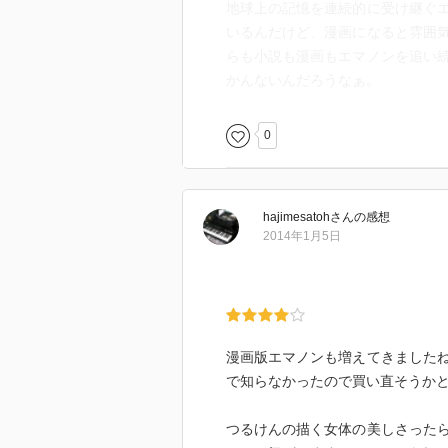
地球上の記憶を連続的に受け継ぐ
いるんだけど、漫画になると雰囲
らも小説も漫画もエマノンを追い
かんないんだろうなぁ。
0
hajimesatoh
さん
の感想
2014年1月5日
漫画版エマノンも増えてきました
で知らなかったので買い直そうか
つるけんの描く女体の美しさった