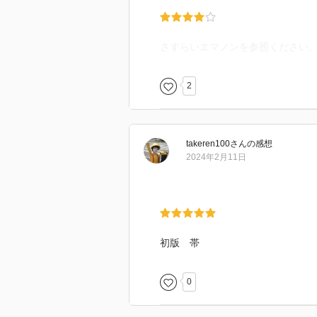
さすらいエマノンを参照ください
2
takeren100
さん
の感想
2024年2月11日
初版 帯
0