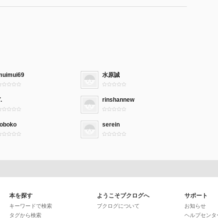
muimui69
水原誠
.
rinshannew
roboko
serein
本を探す
ようこそブクログへ
サポート
キーワードで検索
ブクログについて
お知らせ
タグから検索
ヘルプセンタ