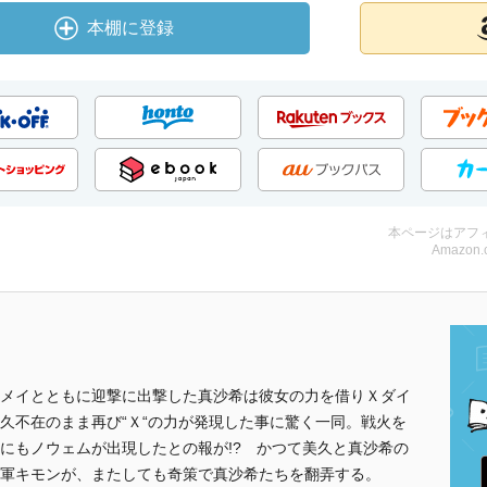
本棚に登録
本ページはアフ
Amazon.
メイとともに迎撃に出撃した真沙希は彼女の力を借りＸダイ
久不在のまま再び“Ｘ“の力が発現した事に驚く一同。戦火を
にもノウェムが出現したとの報が!? かつて美久と真沙希の
軍キモンが、またしても奇策で真沙希たちを翻弄する。