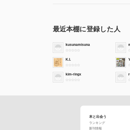
最近本棚に登録した人
kusunamisuna
K.I.
Y
kim-ringx
本と出会う
ランキング
新刊情報