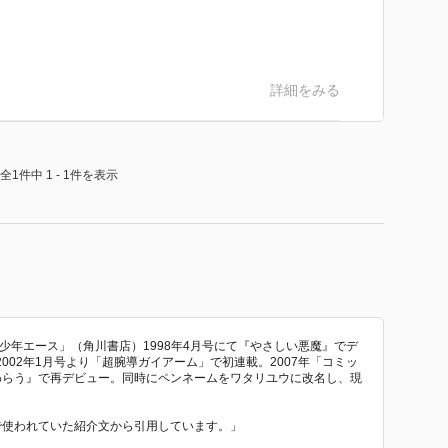
詳細をみる
全1件中 1 - 1件を表示
「少年エース」（角川書店）1998年4月号にて『やさしい悪魔』でデ
002年1月号より「超腕導ガイアーム」で初連載。2007年「コミッ
わらう』で再デビュー。同時にペンネームをワタリユウに改名し、現
 で使われていた紹介文から引用しています。」