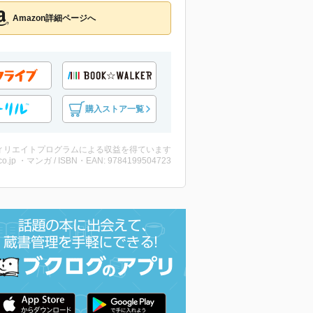
Amazon詳細ページへ
購入ストア一覧
ィリエイトプログラムによる収益を得ています
co.jp ・マンガ / ISBN・EAN: 9784199504723