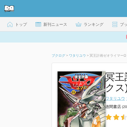
トップ
新刊ニュース
ランキング
ブ
ブクログ
>
ワタリユウ
>
冥王計画ゼオライマーΩ
冥王
クス
ワタリユウ
徳間書店
(2