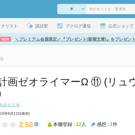
ックリスト
談話室
ブクログ通信
公式ショップ
＼プレミアム会員限定／『プレゼント(新潮文庫)』をプレゼン
NEW
 ⑪
計画ゼオライマーΩ ⑪ (リュ
)
ちみもりを
015年9月12日発売)
2.50
本棚登録 :
22
人
感想 :
1
件