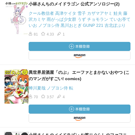
小林さんちのメイドラゴン 公式アンソロジー(2)
クール教信者 高津ケイタ 雪子 カザマアヤミ 鮭夫 藤
沢カミヤ 雨がっぱ少女群 うず チョモラン ていお亭て
いお ノブヨシ侍 黒川おとぎ GUNP 221 吉北ぽぷり
81
4.33
1
異世界居酒屋「のぶ」 エーファとまかないおやつ (こ
のマンガがすごい! comics)
蝉川夏哉 ノブヨシ侍 転
70
3.57
4