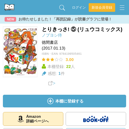
ログイン
新規会員登録
お待たせしました！「再読記録」が読書グラフに登場！
NEW
とりきっさ! ⑤ (リュウコミックス)
ノブヨシ侍
徳間書店
(2017.01.13)
ISBN・EAN:
9784199505461
3.00
本棚登録:
22
人
感想:
1
件
本棚に登録する
Amazon
詳細ページへ