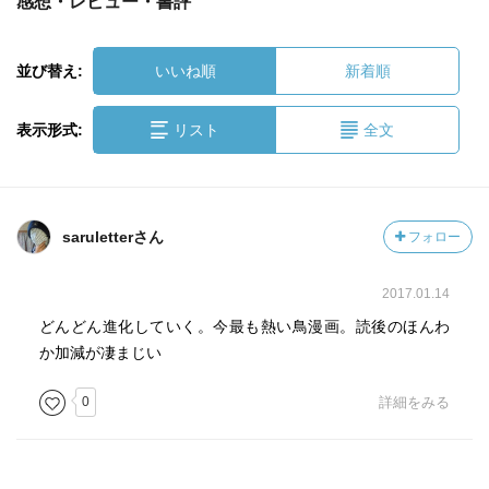
感想・レビュー・書評
並び替え:
いいね順
新着順
表示形式:
リスト
全文
saruletterさん
フォロー
2017.01.14
どんどん進化していく。今最も熱い鳥漫画。読後のほんわ
か加減が凄まじい
0
詳細をみる