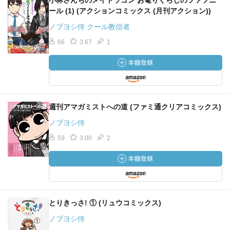
小林さんちのメイドラゴン お篭りぐらしのファフニ
ール (1) (アクションコミックス (月刊アクション))
ノブヨシ侍 クール教信者
66
3.67
1
週刊アマガミストへの道 (ファミ通クリアコミックス)
ノブヨシ侍
59
3.00
2
とりきっさ! ① (リュウコミックス)
ノブヨシ侍