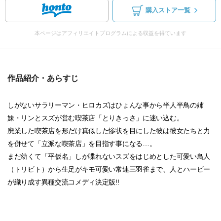
購入ストア一覧
本ページはアフィリエイトプログラムによる収益を得ています
作品紹介・あらすじ
しがないサラリーマン・ヒロカズはひょんな事から半人半鳥の姉
妹・リンとスズが営む喫茶店「とりきっさ」に迷い込む。
廃業した喫茶店を形だけ真似した惨状を目にした彼は彼女たちと力
を併せて「立派な喫茶店」を目指す事になる…。
まだ幼くて「平仮名」しか喋れないスズをはじめとした可愛い鳥人
（トリビト）から生足がキモ可愛い常連三羽雀まで、人とハービー
が織り成す異種交流コメディ決定版!!