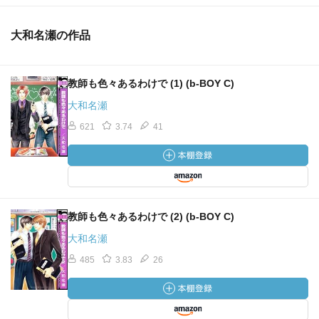
大和名瀬の作品
教師も色々あるわけで (1) (b-BOY C)
大和名瀬
621
3.74
41
教師も色々あるわけで (2) (b-BOY C)
大和名瀬
485
3.83
26