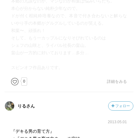
本郷の冗談なのか、マジなのか和葉は悩みいらだち。
本心が分からない純朴少年なので。
ドが付く程純粋培養なので、本音で付き合わないと解らな
いやり手の本郷がグルグルしているのが笑える。
和葉〜、頑張れ！
そして、もう一カップルになりそびれているのは
シェフの山咲と、ライバル社長の畠山。
畠山が一方的に好いております…多分…
スピンオフ作品ありです。
0
詳細をみる
りるさん
フォロー
2013.05.01
『デキる男の育て方』