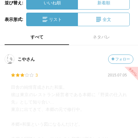
並び替え:
いいね順
新着順
表示形式:
リスト
全文
すべて
ネタバレ
こやさん
フォロー
3
2015.07.05
田舎の純情育成された和葉。
彼は東京のレストラン経営者である本郷に『野菜の仕入れ
先』として知り合い…
東京に出てきて、本郷の元で修行中。
本郷×和葉という図になるんだけど。