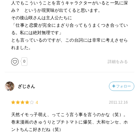
人でもこういうことを言うキャラクターがいると一気に深
み？ というか現実味が出てくると思います。
その後山咲さんは主人公たちに
「仕事と恋愛が完全にまざり合ってもうまくつき合ってい
る。私には絶対無理です」
とも言っているのですが、この台詞には非常に考えさせら
れました。
0
詳細をみる
ざじさん
フォロー
4
2011.12.16
天然イモっ子萌え、ってこう言う事を言うのかな（笑）。
巻末漫画のきゅうりとプチトマトに爆笑、大和センセ、ホ
ントちんこ好きだね（笑）