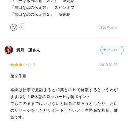
⇒『デキる男の育て方２』 ※完結
『無口な恋の伝え方』 スピンオフ
『無口な恋の伝え方２』 ※完結
0
詳細をみる
満月 凛さん
フォロー
3
2013.01.03
第２作目
本郷は仕事で煮詰まると和葉とのＨで発散するというわが
ままぶり！昼休憩のロッカーＨは萌ポイント
でもこのままではいけないと田舎に帰ろうとしたり、お店
のリサーチをしたりサポートしたいと一生懸命な和葉。健
気です。