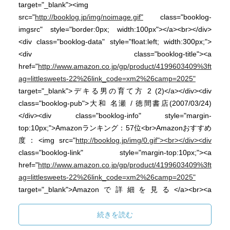
target="_blank"><img
src="
http://booklog.jp/img/noimage.gif"
class="booklog-
imgsrc" style="border:0px; width:100px"></a><br></div>
<div class="booklog-data" style="float:left; width:300px;">
<div class="booklog-title"><a
href="
http://www.amazon.co.jp/gp/product/4199603409%3ft
ag=littlesweets-22%26link_code=xm2%26camp=2025"
target="_blank">デキる男の育て方 2 (2)</a></div><div
class="booklog-pub">大和 名瀬 / 徳間書店(2007/03/24)
</div><div class="booklog-info" style="margin-
top:10px;">Amazonランキング：57位<br>Amazonおすすめ
度：<img src="
http://booklog.jp/img/0.gif"><br></div><div
class="booklog-link" style="margin-top:10px;"><a
href="
http://www.amazon.co.jp/gp/product/4199603409%3ft
ag=littlesweets-22%26link_code=xm2%26camp=2025"
target="_blank">Amazonで詳細を見る</a><br><a
href="
http://booklog.jp/asin/4199603409/via=snowsugar"
target="_blank">Booklogでレビューを見る</a> by <a
続きを読む
href="
http://booklog.jp
" target="_blank">Booklog</a><br>