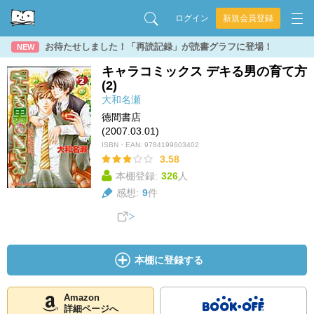
ログイン
新規会員登録
お待たせしました！「再読記録」が読書グラフに登場！
NEW
キャラコミックス デキる男の育て方
(2)
大和名瀬
徳間書店
(2007.03.01)
ISBN・EAN:
9784199603402
3.58
本棚登録:
326
人
感想:
9
件
本棚に登録する
Amazon
詳細ページへ