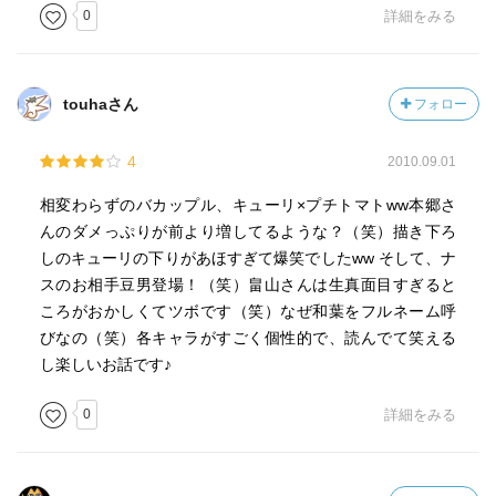
0
詳細をみる
touhaさん
フォロー
4
2010.09.01
相変わらずのバカップル、キューリ×プチトマトww本郷さ
んのダメっぷりが前より増してるような？（笑）描き下ろ
しのキューリの下りがあほすぎて爆笑でしたww そして、ナ
スのお相手豆男登場！（笑）畠山さんは生真面目すぎると
ころがおかしくてツボです（笑）なぜ和葉をフルネーム呼
びなの（笑）各キャラがすごく個性的で、読んでて笑える
し楽しいお話です♪
0
詳細をみる