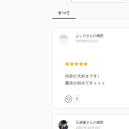
すべて
よしだ
さん
の感想
2008年6月3日
内容が大好きです♪
霧谷が好みですｖｖｖ
0
九道楼
さん
の感想
2007年10月3日