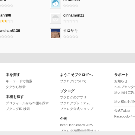
haru
hiroran88
banri08
cinnamon22
junchan8139
クロサキ
本を探す
ようこそブクログへ
サポート
キーワードで検索
ブクログについて
お知らせ
タグから検索
ヘルプセンタ
ブクログ
法人向け広告
本棚を探す
ブクログのアプリ
法人様のお問
プロフィールから本棚を探す
ブクログプレミアム
ブクログID 検索
ブクログ公式ショップ
公式Twitter
Facebookペ
企画
Best User Award 2025
ブクログ20周年特設サイト