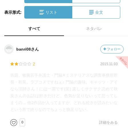
表示形式:
リスト
全文
すべて
ネタバレ
banri08さん
フォロー
2
2015.11.03
表題、敏腕若手弁護士・門脇✕ミステリアスな調査事務所所
長・和晃。ラブコメですねぇ♪ 門脇の趣味、キャッツ・アイ
なら泪姉さん！には一票です(笑) 楽しくサクサク読めて秋
葉さんのお話は好きだけど、色気が足りないって思ってし
まうの… 他2作品が入ってますが、どれも続きが読みたいな
という所で終りなのでちょっと物足りない。
0
詳細をみる