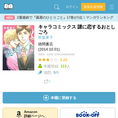
ログイン
新規会員登録
2週連続で『薬屋のひとりごと』17巻が1位！マンガランキング
NEW
キャラコミックス 謎に恋するおとし
ごろ
秋葉東子
徳間書店
(2014.10.01)
ISBN・EAN:
9784199606090
3.20
本棚登録:
113
人
感想:
5
件
本棚に登録する
Amazon
詳細ページへ