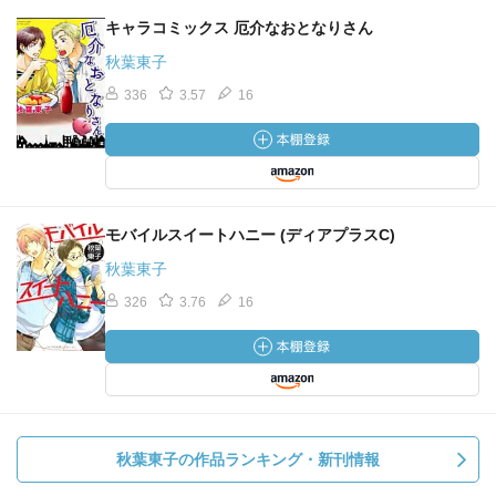
キャラコミックス 厄介なおとなりさん
秋葉東子
336
3.57
16
モバイルスイートハニー (ディアプラスC)
秋葉東子
326
3.76
16
秋葉東子の作品ランキング・新刊情報