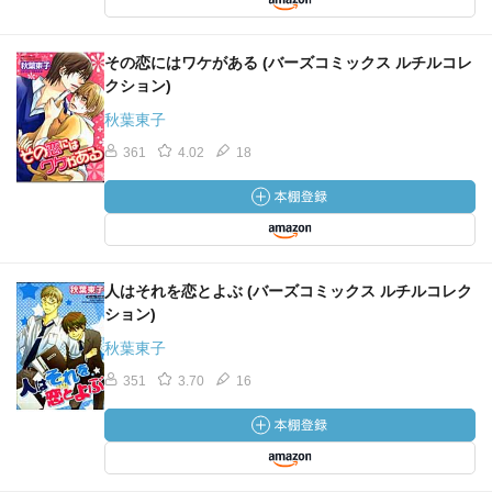
その恋にはワケがある (バーズコミックス ルチルコレ
クション)
秋葉東子
361
4.02
18
人はそれを恋とよぶ (バーズコミックス ルチルコレク
ション)
秋葉東子
351
3.70
16