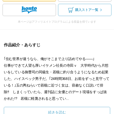
購入ストア一覧
本ページはアフィリエイトプログラムによる収益を得ています
作品紹介・あらすじ
｢住む世界が違うなら、俺がそこまで上り詰めてやる――｣
仕事ができて人望も厚いイケメン社長の寺田ｖ 大学時代から片想
いをしている御曹司の同級生・若槻に釣り合うようになるため起業
した、ハイスペック男子だ。｢24時間368日、お前をずっと見守って
いる！｣玉の輿ねらいで若槻に近づく女は、容赦なく口説いて排
除!! しまくっていたら、週刊誌に女優とのデート現場をすっぱ抜
かれた!? 若槻に軽蔑されると思ってい...
続きを読む