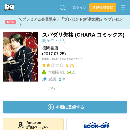
ログイン
新規会員登録
＼プレミアム会員限定／『プレゼント(新潮文庫)』をプレゼン
NEW
ト
スパダリ失格 (CHARA コミックス)
鷹丘モトナリ
徳間書店
(2017.07.25)
ISBN・EAN:
9784199607240
2.75
本棚登録:
54
人
感想:
2
件
本棚に登録する
Amazon
詳細ページへ