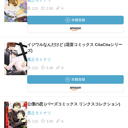
鷹丘モトナリ
123
2.93
4
イジワルなんだけど (花音コミックス CitaCitaシリー
ズ)
鷹丘モトナリ
123
3.48
8
公僕の恋 (バーズコミックス リンクスコレクション)
鷹丘モトナリ
116
3.00
6