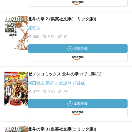
北斗の拳 2 (集英社文庫(コミック版))
原哲夫
390
3.54
10
ゼノンコミックス 北斗の拳 イチゴ味(1)
河田雄志 原哲夫 武論尊 行徒妹
377
3.63
35
北斗の拳 3 (集英社文庫(コミック版))