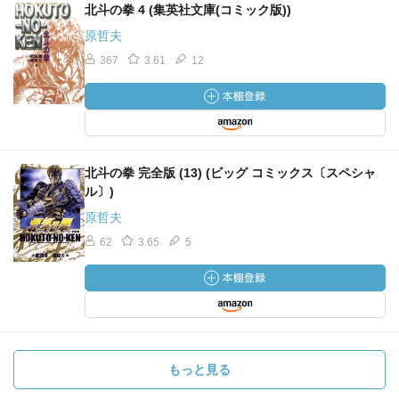
北斗の拳 4 (集英社文庫(コミック版))
原哲夫
367
3.61
12
北斗の拳 完全版 (13) (ビッグ コミックス〔スペシャ
ル〕)
原哲夫
62
3.65
5
もっと見る