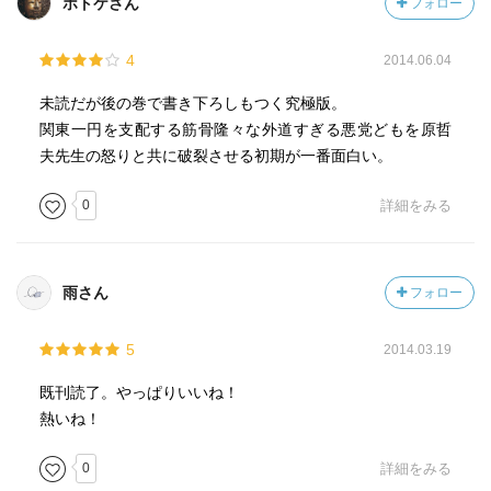
ホトケさん
フォロー
4
2014.06.04
未読だが後の巻で書き下ろしもつく究極版。
関東一円を支配する筋骨隆々な外道すぎる悪党どもを原哲
夫先生の怒りと共に破裂させる初期が一番面白い。
0
詳細をみる
雨さん
フォロー
5
2014.03.19
既刊読了。やっぱりいいね！
熱いね！
0
詳細をみる