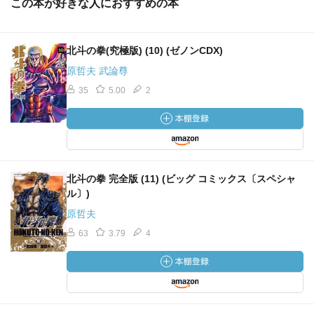
この本が好きな人におすすめの本
北斗の拳(究極版) (10) (ゼノンCDX)
原哲夫 武論尊
35
5.00
2
北斗の拳 完全版 (11) (ビッグ コミックス〔スペシャ
ル〕)
原哲夫
63
3.79
4