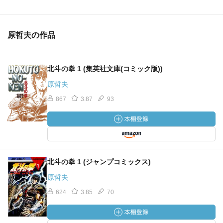
原哲夫の作品
北斗の拳 1 (集英社文庫(コミック版))
原哲夫
867
3.87
93
北斗の拳 1 (ジャンプコミックス)
原哲夫
624
3.85
70