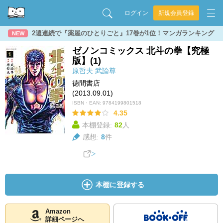
ログイン
新規会員登録
2週連続で『薬屋のひとりごと』17巻が1位！マンガランキング
NEW
ゼノンコミックス 北斗の拳【究極
版】(1)
原哲夫
武論尊
徳間書店
(2013.09.01)
ISBN・EAN:
9784199801518
4.35
本棚登録:
82
人
感想:
8
件
本棚に登録する
Amazon
詳細ページへ