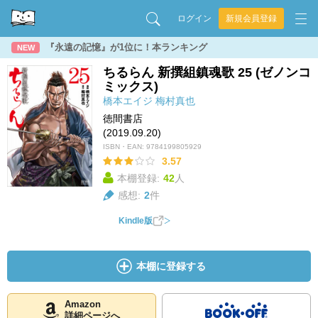
ログイン
新規会員登録
『永遠の記憶』が1位に！本ランキング
NEW
ちるらん 新撰組鎮魂歌 25 (ゼノンコ
ミックス)
橋本エイジ
梅村真也
徳間書店
(2019.09.20)
ISBN・EAN:
9784199805929
3.57
本棚登録:
42
人
感想:
2
件
Kindle版
本棚に登録する
Amazon
詳細ページへ