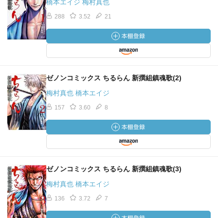
橋本エイジ 梅村真也
288
3.52
21
ゼノンコミックス ちるらん 新撰組鎮魂歌(2)
梅村真也 橋本エイジ
157
3.60
8
ゼノンコミックス ちるらん 新撰組鎮魂歌(3)
梅村真也 橋本エイジ
136
3.72
7