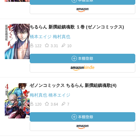
ちるらん 新撰組鎮魂歌 １巻 (ゼノンコミックス)
橋本エイジ 梅村真也
122
3.31
10
ゼノンコミックス ちるらん 新撰組鎮魂歌(4)
梅村真也 橋本エイジ
120
3.64
7