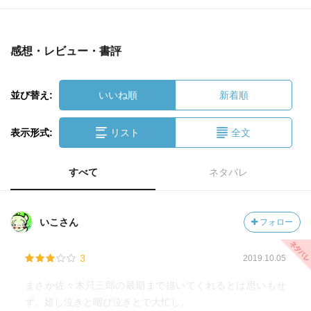
感想・レビュー・書評
並び替え:
いいね順
新着順
表示形式:
リスト
全文
すべて
ネタバレ
いこさん
フォロー
3
2019.10.05
まさか佐々木只三郎の最期まで描いてくれるとは思いもせ
ず、嬉し泣きと咽び泣きとで大忙し。