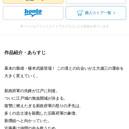
購入ストア一覧
本ページはアフィリエイトプログラムによる収益を得ています
作品紹介・あらすじ
幕末の梟雄・榎本武揚登場！ この漢との出会いが土方歳三の運命を
大きく変えていく。
新政府軍の先鋒が江戸に到達。
ついに江戸城の無血開城が決まる。
復讐に燃えたぎる新政府軍の怒りの矛先は、
多くの志士達を殺戮した旧幕府軍の象徴、
新撰組へと向かっていた。
近藤勇は仲間の命を救うため、