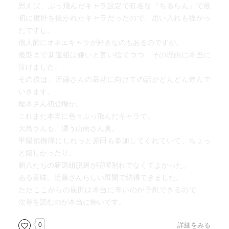
思えば、ぶっ飛んだキャラ設定で有名な『ちるらん』で最
初に度肝を抜かれたキャラだったので、思い入れも強かっ
たですし。
個人的にオネエキャラが好きなのもあるのですが。
最期まで新選組は嫌いと言い捨てつつ、その理由に本当に
泣けました。
その後は、近藤さんの最期に向けての話がどんどん進んで
いきます。
榎本さん初登場か。
これまた本当に色々ぶっ飛んだキャラで。
大鳥さんも、漂う山南さん臭。
甲陽鎮撫隊にしれっと原田も参加してくれていて、ちょっ
と嬉しかったり。
新八たちの新選組脱退が喧嘩別れでなくてよかった。
ある意味、近藤さんらしい展開で納得できました。
ただここからの展開は本当に辛いのが予想できるので……
次巻を読むのが本当に怖いです。
0
詳細をみる