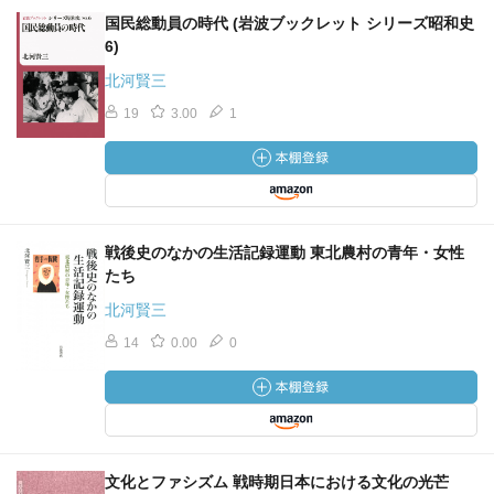
国民総動員の時代 (岩波ブックレット シリーズ昭和史
6)
北河賢三
19
3.00
1
戦後史のなかの生活記録運動 東北農村の青年・女性
たち
北河賢三
14
0.00
0
文化とファシズム 戦時期日本における文化の光芒