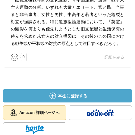
敗戦直後数年間の文化運動、青年団運動、遺族・戦争未
亡人運動の分析。いずれも大衆とエリート、官と民、当事
者と非当事者、女性と男性、中高年と若者といった亀裂と
対立が強調される。特に遺族援護運動において、「英霊」
の顕彰を何よりも優先しようとした旧支配層と生活保障の
確立を求めた未亡人の対立構図は、その後のこの国におけ
る戦争観や平和観の対抗の原点として注目すべきだろう。
0
詳細をみる
本棚に登録する
Amazon 詳細ページへ