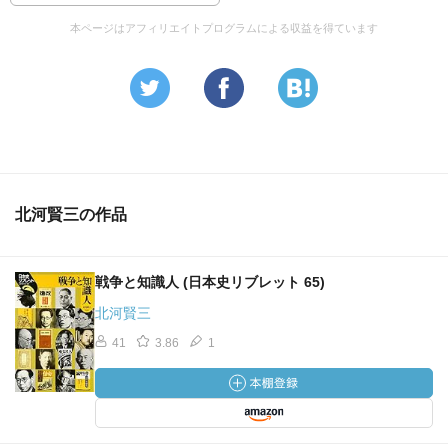
本ページはアフィリエイトプログラムによる収益を得ています
北河賢三の作品
戦争と知識人 (日本史リブレット 65)
北河賢三
41
3.86
1