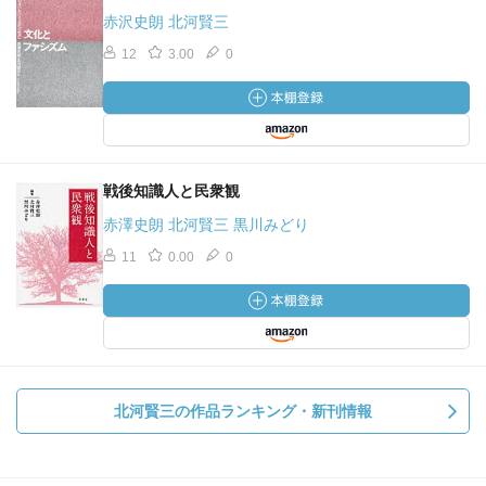
赤沢史朗 北河賢三
12
3.00
0
戦後知識人と民衆観
赤澤史朗 北河賢三 黒川みどり
11
0.00
0
北河賢三の作品ランキング・新刊情報