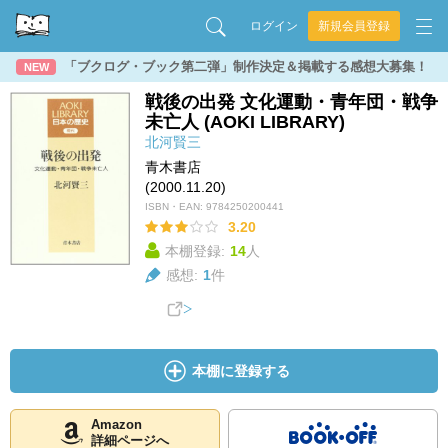
ログイン
新規会員登録
「ブクログ・ブック第二弾」制作決定＆掲載する感想大募集！
NEW
戦後の出発 文化運動・青年団・戦争
未亡人 (AOKI LIBRARY)
北河賢三
青木書店
(2000.11.20)
ISBN・EAN:
9784250200441
3.20
本棚登録:
14
人
感想:
1
件
本棚に登録する
Amazon
詳細ページへ