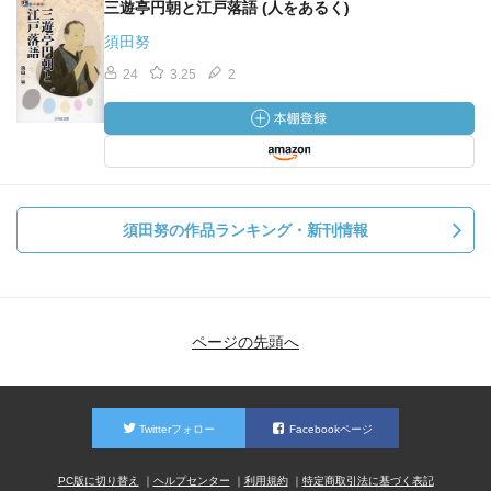
三遊亭円朝と江戸落語 (人をあるく)
須田努
24
3.25
2
須田努の作品ランキング・新刊情報
ページの先頭へ
Twitterフォロー
Facebookページ
PC版に切り替え
ヘルプセンター
利用規約
特定商取引法に基づく表記