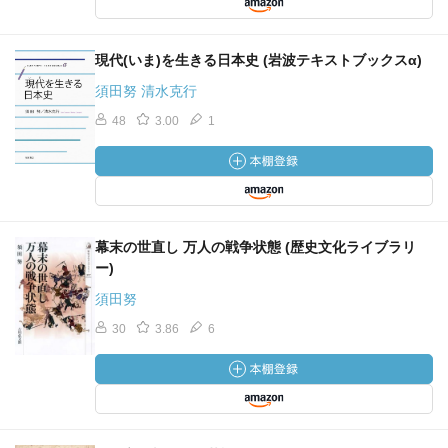
現代(いま)を生きる日本史 (岩波テキストブックスα)
須田努 清水克行
48
3.00
1
幕末の世直し 万人の戦争状態 (歴史文化ライブラリ
ー)
須田努
30
3.86
6