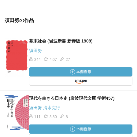
須田努の作品
幕末社会 (岩波新書 新赤版 1909)
須田努
244
4.07
27
現代を生きる日本史 (岩波現代文庫 学術457)
須田努 清水克行
111
3.80
8