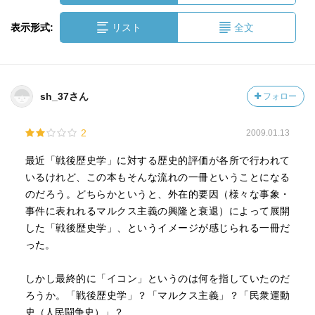
表示形式:
リスト
全文
sh_37さん
フォロー
2
2009.01.13
最近「戦後歴史学」に対する歴史的評価が各所で行われて
いるけれど、この本もそんな流れの一冊ということになる
のだろう。どちらかというと、外在的要因（様々な事象・
事件に表れれるマルクス主義の興隆と衰退）によって展開
した「戦後歴史学」、というイメージが感じられる一冊だ
った。
しかし最終的に「イコン」というのは何を指していたのだ
ろうか。「戦後歴史学」？「マルクス主義」？「民衆運動
史（人民闘争史）」？