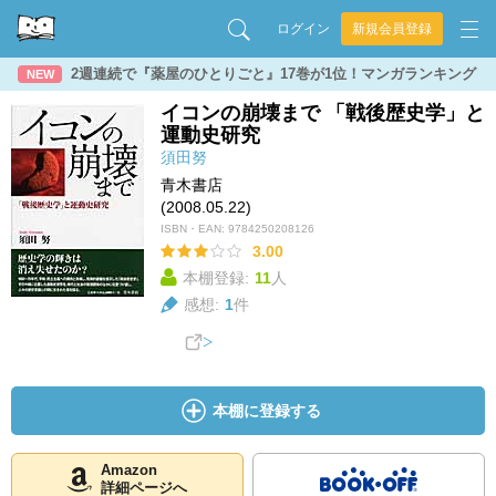
ログイン
新規会員登録
2週連続で『薬屋のひとりごと』17巻が1位！マンガランキング
NEW
イコンの崩壊まで 「戦後歴史学」と
運動史研究
須田努
青木書店
(2008.05.22)
ISBN・EAN:
9784250208126
3.00
本棚登録:
11
人
感想:
1
件
本棚に登録する
Amazon
詳細ページへ