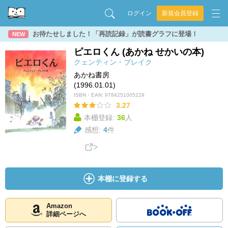
ログイン
新規会員登録
お待たせしました！「再読記録」が読書グラフに登場！
NEW
ピエロくん (あかね せかいの本)
クェンティン・ブレイク
あかね書房
(1996.01.01)
ISBN・EAN:
9784251005229
3.27
本棚登録:
36
人
感想:
4
件
本棚に登録する
Amazon
詳細ページへ