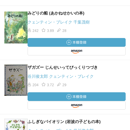
みどりの船 (あかねせかいの本)
クェンティン・ブレイク 千葉茂樹
242
3.89
28
ザガズー じんせいってびっくりつづき
谷川俊太郎 クェンティン・ブレイク
204
3.72
29
ふしぎなバイオリン (岩波の子どもの本)