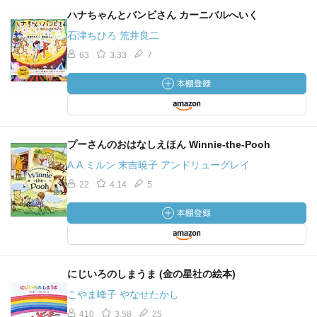
ハナちゃんとバンビさん カーニバルへいく
石津ちひろ 荒井良二
63
3.33
7
プーさんのおはなしえほん Winnie‐the‐Pooh
A.A.ミルン 末吉暁子 アンドリューグレイ
22
4.14
5
にじいろのしまうま (金の星社の絵本)
こやま峰子 やなせたかし
410
3.58
25