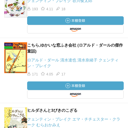
クェンティン・ブレイク 谷川俊太郎
193
4.11
18
こちら,ゆかいな窓ふき会社 (ロアルド・ダールの傑作
童話)
ロアルド・ダール 清水達也 清水奈緒子 クェンティ
ン・ブレイク
171
4.05
17
ヒルダさんと3びきのこざる
クェンティン・ブレイク エマ・チチェスター・クラ
ーク むらおかみえ