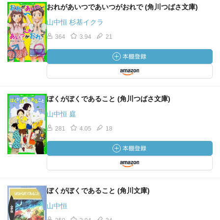
おれがあいつであいつがおれで (角川つばさ文庫)
山中恒 杉基イクラ
364
3.94
21
ぼくがぼくであること (角川つばさ文庫)
山中恒 庭
281
4.05
18
ぼくがぼくであること (角川文庫)
山中恒