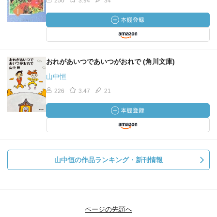
250
3.94
34
おれがあいつであいつがおれで (角川文庫)
山中恒
226
3.47
21
山中恒の作品ランキング・新刊情報
ページの先頭へ