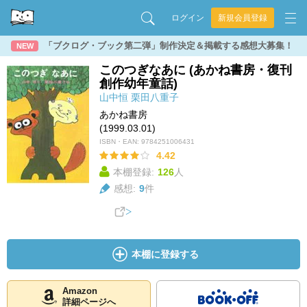
ログイン
新規会員登録
「ブクログ・ブック第二弾」制作決定＆掲載する感想大募集！
NEW
このつぎなあに (あかね書房・復刊
創作幼年童話)
山中恒
栗田八重子
あかね書房
(1999.03.01)
ISBN・EAN:
9784251006431
4.42
本棚登録:
126
人
感想:
9
件
本棚に登録する
Amazon
詳細ページへ