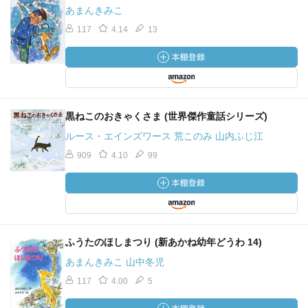
あまんきみこ
117
4.14
13
黒ねこのおきゃくさま (世界傑作童話シリーズ)
ルース・エインズワース 荒このみ 山内ふじ江
909
4.10
99
ふうたのほしまつり (新あかね幼年どうわ 14)
あまんきみこ 山中冬児
117
4.00
5