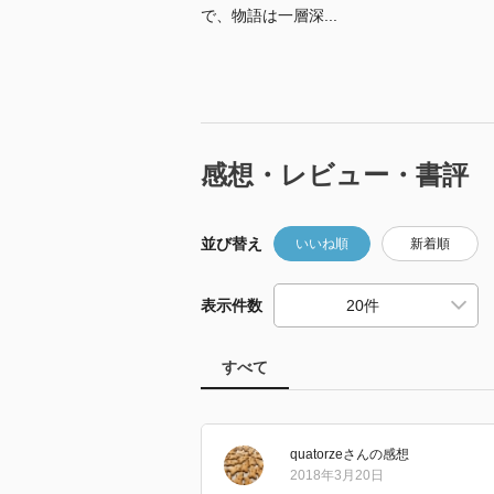
で、物語は一層深...
感想・レビュー・書評
並び替え
いいね順
新着順
表示件数
すべて
quatorze
さん
の感想
2018年3月20日