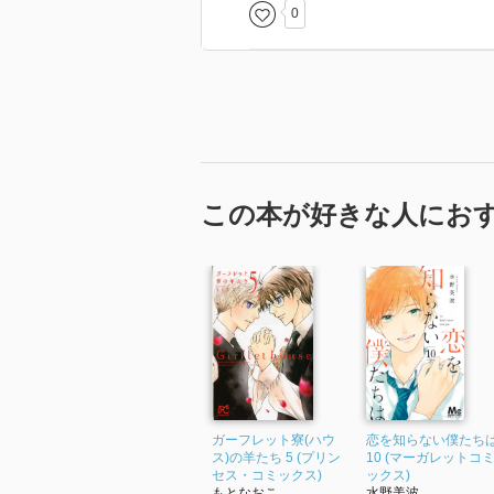
0
この本が好きな人にお
ガーフレット寮(ハウ
恋を知らない僕たち
ス)の羊たち 5 (プリン
10 (マーガレットコ
セス・コミックス)
ックス)
もとなおこ
水野美波