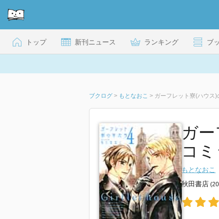
トップ
新刊ニュース
ランキング
ブ
ブクログ
>
もとなおこ
>
ガーフレット寮(ハウス)
ガー
コミ
もとなおこ
秋田書店
(2