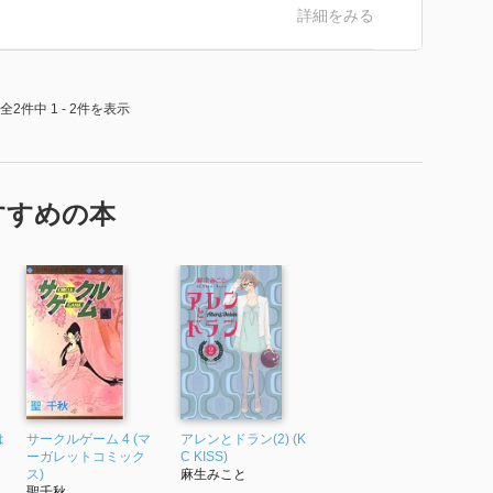
詳細をみる
全2件中 1 - 2件を表示
すすめの本
は
サークルゲーム 4 (マ
アレンとドラン(2) (K
ミ
ーガレットコミック
C KISS)
ス)
麻生みこと
聖千秋