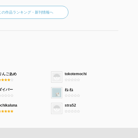
この作品ランキング・新刊情報へ
りんごあめ
tokotemochi
ダイバー
ね ね
ochikaluna
stra52