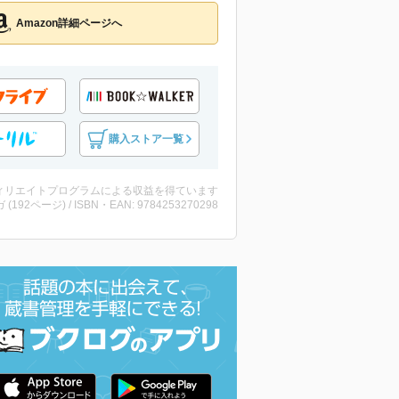
Amazon詳細ページへ
購入ストア一覧
ィリエイトプログラムによる収益を得ています
 (192ページ) / ISBN・EAN: 9784253270298