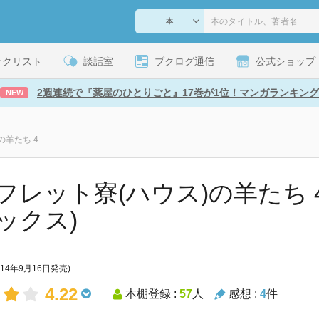
ックリスト
談話室
ブクログ通信
公式ショップ
2週連続で『薬屋のひとりごと』17巻が1位！マンガランキング
NEW
の羊たち 4
フレット寮(ハウス)の羊たち 
ックス)
014年9月16日発売)
4.22
本棚登録 :
57
人
感想 :
4
件