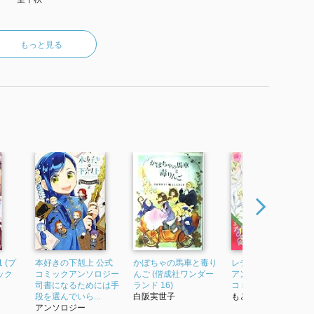
もっと見る
 (プ
本好きの下剋上 公式
かぼちゃの馬車と毒り
レディー・ヴィクト
ック
コミックアンソロジー
んご (偕成社ワンダー
アン 1 (プリンセス・
司書になるためには手
ランド 16)
コミックス)
段を選んでいら...
白阪実世子
もとなおこ
アンソロジー