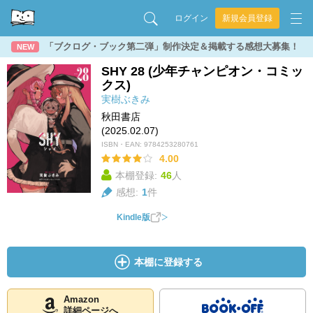
ログイン
新規会員登録
「ブクログ・ブック第二弾」制作決定＆掲載する感想大募集！
NEW
SHY 28 (少年チャンピオン・コミッ
クス)
実樹ぶきみ
秋田書店
(2025.02.07)
ISBN・EAN:
9784253280761
4.00
本棚登録:
46
人
感想:
1
件
Kindle版
本棚に登録する
Amazon
詳細ページへ