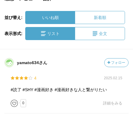
並び替え:
いいね順
新着順
表示形式:
リスト
全文
yamato634さん
フォロー
4
2025.02.15
#読了 #SHY #漫画好き #漫画好きな人と繋がりたい
0
詳細をみる