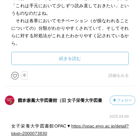
「これは手元において少しずつ読み直しておきたい」とい
うものなのだよね。
それは各章においてモチベーション（が損なわれること
についての）分類がわかりやすくされていて、そしてそれ
らに対する対処法がこれまたわかりやすく記されているか
ら。
たとえば、生じた問題に名前をつけるという、単純で誰
でも思い浮かぶようなこと（なのかもしれないが）や、さ
続きを読む
らにそれを実況のような形で外在化（客観化）することで
心理的なストレスを軽減するものであったり。こういった
0
詳細をみる
紹介されたアイデアに、自分自身のエッセンスを注入する
ことでオリジナルメソッドに昇華されていくのかなと思っ
た。
日本栄養大学図書館（旧 女子栄養大学図書館）さん
フォロー
セルフモチベーションのケア、お仕事、お待ちしていま
す。
2025.04.09
女子栄養大学図書館OPAC▼
https://opac.eiyo.ac.jp/detail?
bbid=2000073830