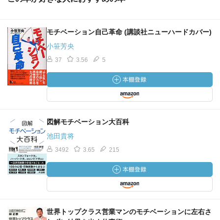
モチベーション自己革命 (講談社ニューハードカバー)
小笹芳央
37
3.56
5
図解モチベーション大百科
池田貴将
3492
3.65
215
世界トップクラス営業マンのモチベーションに左右さ