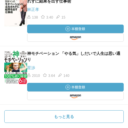
れずに結果を出す仕事術
林正孝
138
3.40
15
神モチベーション 「やる気」しだいで人生は思い通
り
星渉
2010
3.64
140
もっと見る