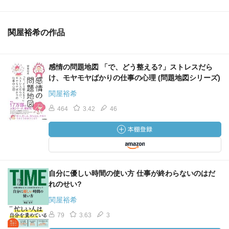
関屋裕希の作品
感情の問題地図 「で、どう整える?」ストレスだら
け、モヤモヤばかりの仕事の心理 (問題地図シリーズ)
関屋裕希
464
3.42
46
自分に優しい時間の使い方 仕事が終わらないのはだ
れのせい?
関屋裕希
79
3.63
3