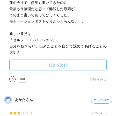
前の会社で、何年も働いてきたのに
最後もう無理だと思って離脱した原因が
そのまま書いてあってびっくりした。
モチベーションダダ下がりだったもんな、、、
新しい発見は
「セルフ・コンパッション」
自分をねぎらい、出来たことを自分で認めてあげることの
大切さ
どうしても自分には厳しくなってしまう、、
続きを読む
そして子供にも
もっと、出来たことを認めて褒めてあげていいのに
100
詳細をみる
つい、もっと厳しくしたら上のレベルにいけるのでは
とか
まだやれる！社会は厳しいし、甘えてられない！
あかたさん
フォロー
など自分にも子供にも、求めすぎる傾向が強い
3
2025.04.13
モチベーションを内部から活性できる人に