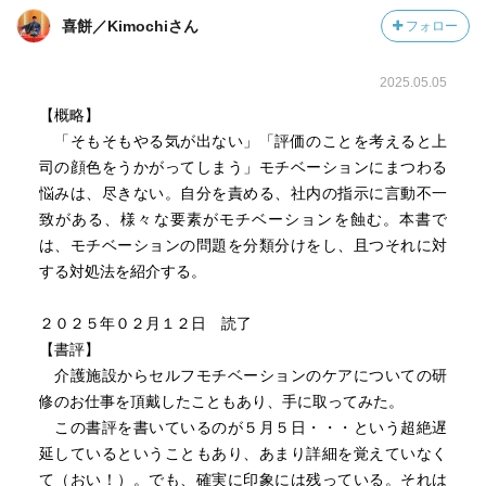
喜餅／Kimochiさん
フォロー
2025.05.05
【概略】
「そもそもやる気が出ない」「評価のことを考えると上
司の顔色をうかがってしまう」モチベーションにまつわる
悩みは、尽きない。自分を責める、社内の指示に言動不一
致がある、様々な要素がモチベーションを蝕む。本書で
は、モチベーションの問題を分類分けをし、且つそれに対
する対処法を紹介する。
２０２５年０２月１２日 読了
【書評】
介護施設からセルフモチベーションのケアについての研
修のお仕事を頂戴したこともあり、手に取ってみた。
この書評を書いているのが５月５日・・・という超絶遅
延しているということもあり、あまり詳細を覚えていなく
て（おい！）。でも、確実に印象には残っている。それは