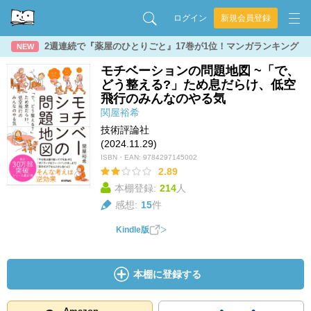
ログイン
新規会員登録
2週連続で『薬屋のひとりごと』17巻が1位！マンガランキング
NEW
モチベーションの問題地図 ~「で、
どう整える?」ため息だらけ、低空
飛行のみんなのやる気
関屋裕希
技術評論社
(2024.11.29)
ISBN・EAN:
9784297145002
2.89
本棚登録:
214
人
感想:
15
件
Kindle版
本棚に登録する