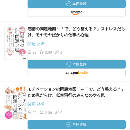
感情の問題地図～「で、どう整える？」ストレスだら
け、モヤモヤばかりの仕事の心理
関屋 裕希
23
3.00
2
モチベーションの問題地図 ～「で、どう整える？」
ため息だらけ、低空飛行のみんなのやる気
関屋 裕希
22
2.00
0