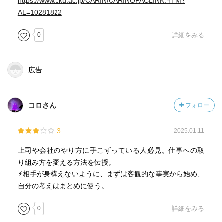
https://www.cku.ac.jp/CARIN/CARINOPACLINK.HTM?
AL=10281822
0
詳細をみる
広告
コロさん
フォロー
3
2025.01.11
上司や会社のやり方に手こずっている人必見。仕事への取
り組み方を変える方法を伝授。
⚡︎相手が身構えないように、まずは客観的な事実から始め、
自分の考えはまとめに使う。
0
詳細をみる