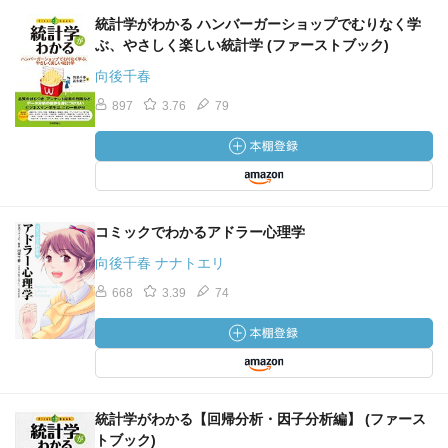
統計学がわかる ハンバーガーショップでむりなく学
ぶ、やさしく楽しい統計学 (ファーストブック)
向後千春
897
3.76
79
コミックでわかるアドラー心理学
向後千春 ナナトエリ
668
3.39
74
統計学がわかる【回帰分析・因子分析編】 (ファース
トブック)