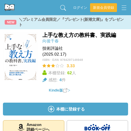
ログイン
新規会員登録
＼プレミアム会員限定／『プレゼント(新潮文庫)』をプレゼン
NEW
ト
上手な教え方の教科書、実践編
向後千春
技術評論社
(2025.02.17)
ISBN・EAN:
9784297146948
3.33
本棚登録:
62
人
感想:
4
件
Kindle版
本棚に登録する
Amazon
詳細ページへ