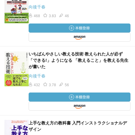
向後千春
468
3.83
46
いちばんやさしい教える技術 教えられた人が必ず
「できる!」ようになる 「教えること」を教える先生
が書いた
向後千春
432
3.78
56
上手な教え方の教科書 入門インストラクショナルデ
ザイン