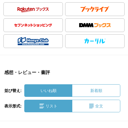
感想・レビュー・書評
並び替え:
いいね順
新着順
表示形式:
リスト
全文