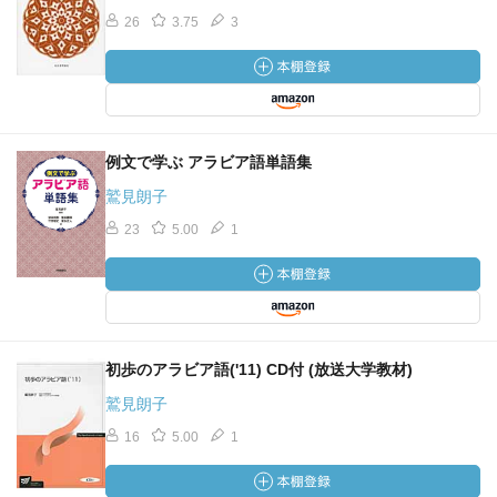
26
3.75
3
例文で学ぶ アラビア語単語集
鷲見朗子
23
5.00
1
初歩のアラビア語('11) CD付 (放送大学教材)
鷲見朗子
16
5.00
1