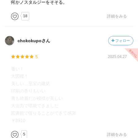
何かノスタルジーをそそる。
18
詳細をみる
chokokupoさん
フォロー
5
2025.04.27
重い！
大図鑑！
美しい…至宝の建築
印刷の香りもいい
青も綺麗だが模様が美しい
大迫力で堪能できました
図書館で借りることができて感謝
￥8910
5
詳細をみる