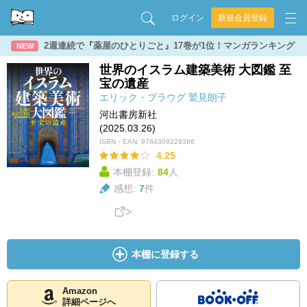
ログイン
新規会員登録
2週連続で『薬屋のひとりごと』17巻が1位！マンガランキング
NEW
世界のイスラム建築美術 大図鑑 至
宝の遺産
エリック・ブラウグ
鷲見朗子
河出書房新社
(2025.03.26)
ISBN・EAN:
9784309229386
4.25
本棚登録:
84
人
感想:
7
件
本棚に登録する
Amazon
詳細ページへ