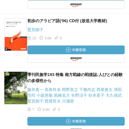
初歩のアラビア語('06) CD付 (放送大学教材)
鷲見朗子
10
3.00
0
季刊民族学193 特集 南方戦線の戦後誌:人びとの経験
の多様性から
藤井真一 長島怜央 岡野英之 下條尚志 西尾善太 津田
浩司 小坂恵敬 黒崎岳大 矢野涼子 杉本星子 大久保武
鷲見朗子 西尾哲夫 川瀬慈
7
0.00
0