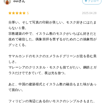
ouiさん
フォロー
5
2025.04.28
分厚い。そして写真の印刷が美しい。モスク好きにはたま
らない１冊。
宗教建築の中で、イスラム教のモスクがいちばん好きだと
改めて確信した。偶像崇拝を禁ずるがためのこの抽象性が
グッとくる。
サマルカンドのモスクのエメラルドグリーンが息を呑む美
しさ。
マレーシアのクリスタル・モスクも捨てがたい。鋼鉄とガ
ラスだけでできていて、夜は光を放つ。
あと、中国の建築様式とイスラム教の融合もまた味があっ
て面白い。
フィリピンの海辺にある白いモスクのシンプルさもまた、