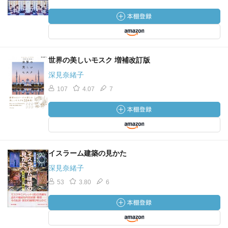
世界の美しいモスク 増補改訂版
深見奈緒子
107
4.07
7
イスラーム建築の見かた
深見奈緒子
53
3.80
6