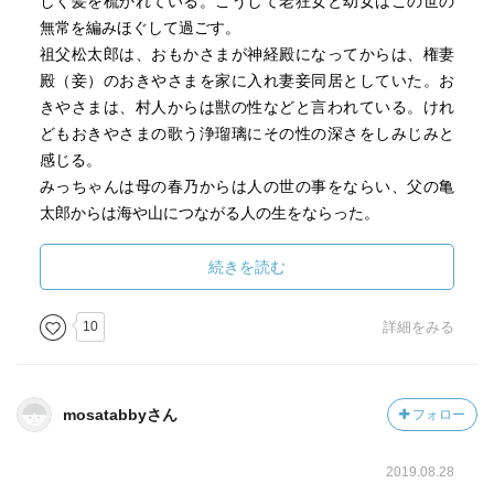
しく髪を梳かれている。こうして老狂女と幼女はこの世の
チッソの件はチッソが悪いと限定し糾弾して済む問題では
無常を編みほぐして過ごす。
なく、日本の近代化の、もっとマクロに見るなら都市化や
祖父松太郎は、おもかさまが神経殿になってからは、権妻
グローバル化のひずみが顕在化しただけ、なのだ。
殿（妾）のおきやさまを家に入れ妻妾同居としていた。お
都市生活者が自分を見失う、という文学の題材（うーん深
きやさまは、村人からは獣の性などと言われている。けれ
く考えずに挙げるなら安部公房とか、村上春樹とか？）と
どもおきやさまの歌う浄瑠璃にその性の深さをしみじみと
は異なるベクトル、（おそらく実生活者にとっては何でも
感じる。
ない）一地方を取り上げて、磨き上げて作品に仕立て上げ
みっちゃんは母の春乃からは人の世の事をならい、父の亀
る、文芸……大江健三郎とか中上健次とかジェイムズ・ジ
太郎からは海や山につながる人の生をならった。
ョイスとかウィリアム・フォークナーとかガルシア＝マル
亀太郎は、松太郎の養子扱いで殿様気質の松太郎と気は合
ケスとか。
わなかったが、土方仕事には共に競い合った。土方の兄様
続きを読む
自分で発見したような気がしていたが、池澤夏樹が世界文
衆とはその後も付き合いがつながり続けていた。
学全集を編んだときも似たことを言っていたかもしれな
10
詳細をみる
い。
身代の崩れたみっちゃんの家は天領天草から水俣の町の外
だから都市こそ文学という丸谷才一の文学全集構想とは、
れに引っ越す。
自分の全集は自ずと異なるんですよ、と言っていたのを、
えらい落ちぶれらいた…と言われるその家の先には、のち
どこかで読んだ。
mosatabbyさん
フォロー
に水俣病患者たちを入院させた避難病院があり、その先は
そのまま斎場になっている。避難病院から先はすでに彼岸
ともあれ中上健次に熱中していた十代には知らなかった石
2019.08.28
だった。
牟礼道子を、中上健次再読に先駆けて教えてくれた池澤夏