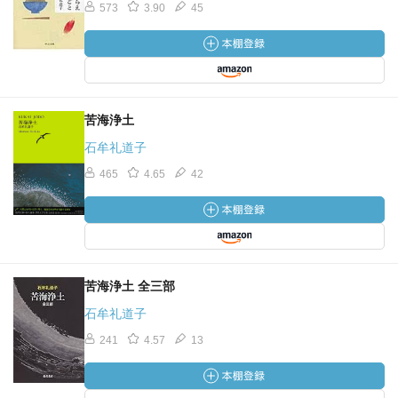
573
3.90
45
苦海浄土
石牟礼道子
465
4.65
42
苦海浄土 全三部
石牟礼道子
241
4.57
13