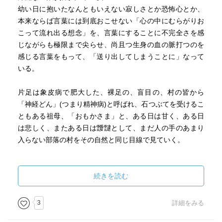
幼い日に抱いたなんともいえない寂しさとか恐怖心とか、
本来ならば言葉には到底おこせない「心の中にむらがりお
こって流れ出る想念」を、言葉にすることに不完全さを感
じながらも極限まで尖らせ、尚且つ生身の血の脈打つのを
感じる言葉をもって、「送り出してしまうことに」なって
いる。
片足は象皮病で肥大した、裸足の、盲目の、村の皆から
「神経どん」(つまり精神病)と呼ばれ、石つぶてを受けるこ
ともある祖母、「おもかさま」と、ある日は甘く、ある日
は悲しく、またある日は靉靆として、まだ人の手のあまり
入らない部落の村をその自然と同じ目線で見ていく。
赤ちゃんが完全な存在でこの世に生まれてから、人間とい
うものになっていく過程で、根源の深い世界から離れ落ち
続きを読む
ていく、みずから手離していく感覚を追体験しているよ
う。
3
詳細をみる