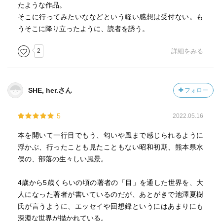
たような作品。
そこに行ってみたいななどという軽い感想は受付ない。も
うそこに降り立ったように、読者を誘う。
2
詳細をみる
SHE, her.さん
フォロー
5
2022.05.16
本を開いて一行目でもう、匂いや風まで感じられるように
浮かぶ、行ったことも見たこともない昭和初期、熊本県水
俣の、部落の生々しい風景。
4歳から5歳くらいの頃の著者の「目」を通した世界を、大
人になった著者が書いているのだが、あとがきで池澤夏樹
氏が言うように、エッセイや回想録というにはあまりにも
深淵な世界が描かれている。