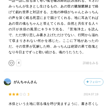
るようにならなければならないのだろう。
一語一語に宿る深く尊い魂を噛み締め読み溺れる。４才の
みっちんが生きとし生けるもの、あの世の魑魅魍魎まで絡
四歳のみっちゃんは「家を出ていんばいになります」と、
げて戯れ世界と対話する。土地の神様がちゃんとみっちん
町の大通りを一人花魁道中で練り歩く。その後はサーカス
の声を深く眠る死霊にまで届けてくれる。地に耳あてれば
を始める。村の人は 「魂のおかしな娘」という。気の触れ
あの世の魂もちゃんと答えてくれる。自然と共生する人々
た祖母おもかさまは「魂の深か子」という。みっちゃんは
の汗が水俣の風景にキラキラ光る。『苦海浄土』を読ん
その感性で世界を見ようとしていた、この世あらわす言葉
で、ただ憤り悲しみ書き上げただけでない、行間から溢れ
を探していたのだ。
て収まりきれない何かを感じた。ここに下地があったの
だ。その世界が瓦解した時、みっちんは絶望の果て怨鬼と
なり今日までずっと歌い続ける。魂のうたうたう。
4
詳細をみる
がんちゃんさん
フォロー
3
2024.07.19
水俣という土地に宿る魂を呼び覚ますように、書き尽くし