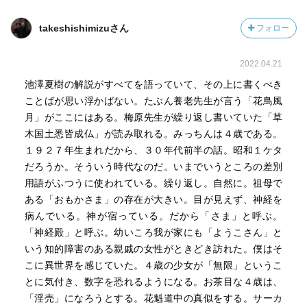
特に、第九章「出水」が個人的にはかなり、頭を岩で殴ら
れたような気持ちになった。
takeshishimizuさん
フォロー
出だしは、「五月の暗鬱は、麦の熟れ色に宿ってやって来
る」
2022.04.21
柿山の婆さま、と呼ばれる片目の潰れた働き者のおばあさ
ん。山のことや猿のことを、みちこに優しく教えてくれる
池澤夏樹の解説がすべてを語っていて、その上に書くべき
その婆さまが、突然に柿山で首をくくってしまう。気持ち
ことばが思い浮かばない。たぶん養老先生が言う「花鳥風
はまた書き出しに引っ張られていく、また重ねて読む。
月」がここにはある。梅原先生が繰り返し書いていた「草
「わたしにはなにかが納得され出していた。それは確実な
木国土悉皆成仏」が読み取れる。みっちんは４歳である。
不幸感と云ってもよかった。この世の正相と変相が、同時
１９２７年生まれだから、３０年代前半の話。昭和１ケタ
にみえはじめたと云ってもよかった」
だろうか。そういう時代なのだ。いまでいうところの差別
前半の章では、おもかさまの髪を女郎のように結いなが
用語がふつうに使われている。繰り返し。自然に。祖母で
ら、髪につけたペンペン草の揺れる音に、この世の無常と
ある「おもかさま」の存在が大きい。目が見えず、神経を
有情とをつくったりほぐしたりするあそびをあそぶ幼女だ
病んでいる。神が宿っている。だから「さま」と呼ぶ。
ったみちこ。そこから後、
「神経殿」と呼ぶ。幼いころ我が家にも「ようこさん」と
「なにか濃密な、バランスをたもちきれぬ生命界の変相が
いう知的障害のある親戚の女性がときどき訪れた。僕はそ
見えてこようとしていた」みちこは、水の溢れた田んぼへ
こに異世界を感じていた。４歳の少女が「無限」というこ
入っていく。
とに気付き、数字を恐れるようになる。お茶目な４歳は、
そういう鋭敏な目をもった人が見てしまう心の在り様のな
「淫売」になろうとする。花魁道中の真似をする。サーカ