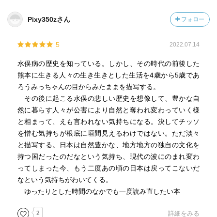
Pixy350zさん
フォロー
5
2022.07.14
水俣病の歴史を知っている。しかし、その時代の前後した
熊本に生きる人々の生き生きとした生活を4歳から5歳であ
ろうみっちゃんの目からみたままを描写する。
その後に起こる水俣の悲しい歴史を想像して、豊かな自
然に暮らす人々が公害により自然と奪われ変わっていく様
と相まって、えも言われない気持ちになる。決してチッソ
を憎む気持ちが根底に垣間見えるわけではない。ただ淡々
と描写する。日本は自然豊かな、地方地方の独自の文化を
持つ国だったのだなという気持ち、現代の波にのまれ変わ
ってしまった今、もう二度あの頃の日本は戻ってこないだ
なという気持ちがわいてくる。
ゆったりとした時間のなかでも一度読み直したい本
2
詳細をみる