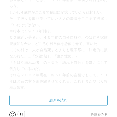
ろう。
しかし４歳児がここまで精緻に記憶していたかは怪しい。
そして彼女を取り巻いていた大人の事情をここまで把握し
ていたはずはない。
単行本は１９７６年刊行。
５０歳近い著者が、４５年前の自分自身や、今は亡き家族
親族知り合い、どころか村自体を憑依させて、書いた。
（その村は、人が自然死するよりも理不尽に、決定的に損
なわれた……「水銀漬け」「生き埋め」）
「もはや語れぬ者」の言葉を「語れる自分」を媒介にして
代弁しているのだ。
それを２０２２年現在、約５０年前の言葉でもって、９０
年ほど昔の村を追体験させてくれる、これもまたやはり異
様な散文。
てなことを理屈っぽく書いてしまったが、語り口がマイル
続きを読む
ドで、読んでいて深呼吸できるような気持ちになった。
字の文の擬音語擬態語多用もそうだが、やはり方言による
11
詳細をみる