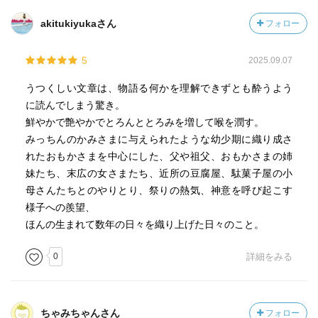
akitukiyukaさん
フォロー
5
2025.09.07
うつくしい文章は、物語る何かを理解できずとも酔うよう
に読んでしまう驚き。
鮮やかで艶やかでとろんととろみを増して喉を潤す。
みっちんのかみさまに与えられたような幼少期に織り成さ
れたおもかさまを中心にした、父や祖父、おもかさまの姉
妹たち、末広の女さまたち、近所の豆腐屋、駄菓子屋の小
母さんたちとのやりとり、祭りの熱気、神意を呼び起こす
様子への羨望、
ほんの生まれて数年の日々を織り上げた日々のこと。
0
詳細をみる
ちゃみちゃんさん
フォロー