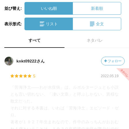
並び替え:
いいね順
新着順
表示形式:
リスト
全文
すべて
ネタバレ
knkt09222さん
フォロー
5
2022.05.19
「苦海浄土――わが水俣病」は、ルポルタージュとも小説
とも言い切れない、「凄い文章」と呼ぶしかない、異様な
散文だった。
それに対する本書は、いわば「苦海浄土」エピソード・ゼ
ロ。
著者が１９２７年生まれなので、作中のみっちんがおおむ
ね４歳ということは、１９３０年前後の水俣が舞台なのだ