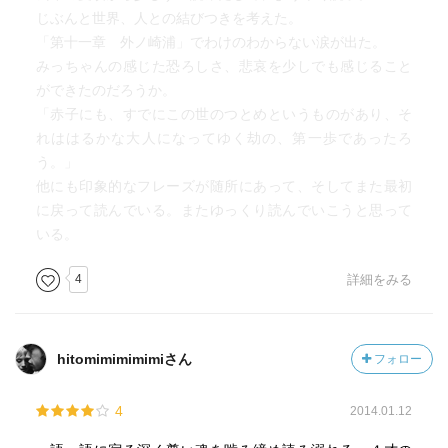
■第八章 雪河原
さんは解剖に立ち会い、ぽんたへの哀れを思って嘆く。
じぶんと世界、人との結びつきを考えた。
■第九章 出水
「第十一章 外ノ崎浦」でわけのわからない涙が出た。
■第十章 椿
不知火の山や海には人以外のものの気配があった。
みっちゃんの感じた恐ろしさ、悲哀を少しでも感じること
■第十一章 外ノ崎浦
山には神様が、そして妖怪変化がいる。山の神様と海の神
ができたのだろうか。
◆あとがき（初版）
様はその行き合う道で喧嘩をしている。村人たちはその気
「赤子にも、すでにこの世のつとめというものがあり、そ
◆河出文庫版あとがき
配を感じながら暮らしている。一人遊びしている幼い子供
れははるかな大人になってゆく劫の、第一歩であったろ
◆解説 池澤夏樹
の姿を山童と思われたのかもしれない。
う。」
村では通常と違う人間には敬称が付けられる。神経殿、癩
他にも印象的なフレーズが随所にあって、そしてまた最初
病殿、鼻欠け殿（淋病患者） 、そういう者たちは神様に近
に戻って読んでいる。またゆっくり読んでいこうと思って
いとされている。
いる。
そして祖父松太郎と父亀太郎が作っている道というのはな
4
詳細をみる
んと不思議なものか。道には生き物の証が、ついさっきま
で生き物の中にいた糞や、まだ生命を感じる死んだ身体が
横たわっている。道とは人の世と獣の世界を繋ぐものなの
だろうか。
hitomimimimimiさん
フォロー
山には山の幸、海には海の幸があり、それを分けてもらっ
て生きている。まさに生活が歳時記そのものなのに、なぜ
4
2014.01.12
この島は貧しく、男は出稼ぎ、女は売られて淫売と言われ