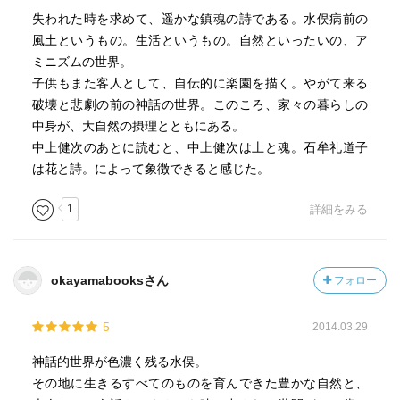
失われた時を求めて、遥かな鎮魂の詩である。水俣病前の
風土というもの。生活というもの。自然といったいの、ア
ミニズムの世界。
子供もまた客人として、自伝的に楽園を描く。やがて来る
破壊と悲劇の前の神話の世界。このころ、家々の暮らしの
中身が、大自然の摂理とともにある。
中上健次のあとに読むと、中上健次は土と魂。石牟礼道子
は花と詩。によって象徴できると感じた。
1
詳細をみる
okayamabooksさん
フォロー
5
2014.03.29
神話的世界が色濃く残る水俣。
その地に生きるすべてのものを育んできた豊かな自然と、