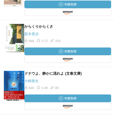
からくりからくさ
梨木香歩
666
3.72
103
ドナウよ、静かに流れよ (文春文庫)
大崎善生
640
3.49
85