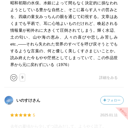
漁村の女たちは逞しく魚を獲り売りさばいていた。彼女た
昭和初期の水俣。水銀によって間もなく決定的に損なわれ
樹には感謝しきり。
ちの二世三世たちが水俣病にかかるのである。
ようとしている豊かな自然と、そこに暮らす人々の営みと
中上が書いたオリュウノオバやレイジョさんが、熊野だけ
日本窒素肥料株式会社というもんができ港ができ道路がで
を、四歳の童女みっちんの眼を通じて幻視する。文章はあ
でなく水俣にもいたのだ、と。
き町ができる。
くまでも平易で、耳に心地よいものだけれど、喚起される
この発想は路地をブエノスアイレスなどに拡張した後期中
町が栄えると女郎屋ができる。貧しい家から売られたおな
情報量が桁外れに大きくて圧倒されてしまう。輝く水辺、
上のもので、読者としては過去・現在・未来に渡って根拠
ごどもが生き身で商売する店だ。
土の匂い、山や海の恵み、人々の喜びや悲しみ苦しみ
地を想う方法。
みっちゃんは女郎衆の姉さんたちの膝で髪を結ってもら
etc.,――それら失われた世界のすべてを呼び戻そうとでも
その一例が石牟礼道子という作家。
う。
するような言葉の、何と優しく美しくすさまじいことか。
人とは。村とは。都市とは。共同体とは。国とは。近代化
おもかさまが町を彷徨えば、姉さんたちが家まで連れてき
読み終えた今もやや茫然としてしまっていて、この作品世
とは。交換とは。生死とは。
てくれる。盲目の老狂女と風呂帰りで白粉と紅の匂いを漂
界から元に戻れずにいる（1976）
ゆっくり読んでいきたい。
わせる妓たちとの道行はさぞかし人目をひいたことだろ
9
詳細をみる
う。
■第一章 岬
この姉さんたちは貧しく売られたが心優しく、本来なら土
■第二章 岩どんの堤燈
方の兄さんたちと似合いの夫婦になったであろう。
■第三章 往還道
いのすけさん
フォロー
■第四章 十六女郎
そんな姉さんの一人、ぽんたと源氏名を付けられた十六歳
■第五章 紐とき寒行
の娘が殺される。刺したのは十五歳の中学生だった。
5
2025.01.11
■第六章 うつつ草紙
貧しく売られたぽんたの実家からは葬式は出さない、そし
■第七章 大廻（うまわ）りの塘（とも）
て悋気の店からも葬式は出ない。みっちゃんの父の亀太郎
去年の夏頃から少しずつ読みだして、ようやく読了。