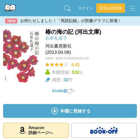
ログイン
新規会員登録
お待たせしました！「再読記録」が読書グラフに登場！
NEW
椿の海の記 (河出文庫)
石牟礼道子
河出書房新社
(2013.04.08)
ISBN・EAN:
9784309412139
4.41
本棚登録:
532
人
感想:
32
件
Kindle版
本棚に登録する
Amazon
詳細ページへ