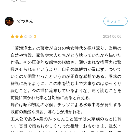
てつさん
フォロー
3
2024.06.06
「苦海浄土」の著者が自分の幼女時代を振り返り、当時の
自然や情景、家族や大人たちがどう映っていたかを描いた
作品。その圧倒的な感性の鋭敏さ、類いまれな描写力に驚
嘆させられるというより、自分の読解力が及ばず、ついて
いくのが困難だったというのが正直な感想である。巻末の
解説にあるように、この本を読む上で大事なのはゆっくり
読むこと。今の世に流布しているような、速く読むことを
前提に書かれた本とは対極にあると言える。
舞台は昭和初期の水俣。チッソによる水銀中毒が発生する
以前の自然や風習、暮らしが描かれる。
主人公である4歳のみっちんこと道子は大家族のもとに育
つ。盲目で頭もおかしくなった祖母・おもかさま、祖父・