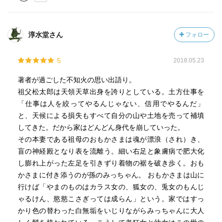
会話。
「おもかさま、気分はどげんでござりまっしゅ」
「あい、あい」
淳水堂さん
フォロー
とか、
「ここばずっとゆけば、湯ノ児にゆかるっと？」
5
2018.05.23
「ゆかるっと」
「ゆこい、湯ノ児に」
著者が過ごした不知火の思い出語り。
とか、パッと開いたところを引用してみただけだが、いい
祖父松太郎は天領天草出身を誇りとしている。土方仕事を
なー。抒情。
「仕事は人を絞ってやるんじゃない、信用でやるんだ」
現在５歳児と暮らして幼児のごっこ遊びを間近に見ている
と、天候による損失もすべて自分の山や土地を売って補填
というのもあるのかもしれない、おもかさまとの遣り取り
してきた。だから家はどんどん身代を崩していった。
は胸を突く。
その本妻である祖母のおもかさまは魂が漂浪（され）き、
盲の神経殿となり表を流離う。細い右足と象膚病で肥大化
が、ここに描かれた「とんとん村」が古き良きユートピ
し膨れ上がった左足を引きずり着物の裾を破き歩く。おも
ア！ パラダイス！ なんてことは一切ない、峻厳な視点
かさまに付き添うのが孫のみっちゃん。 おもかさまは山に
があることは、書き漏らせない。
行けば「やまのものはカラス女の、狐女の、兎女のもんじ
そもそもその呼び名自体が差別意識を含んでいるし、差し
ゃるけん、慾慾こさぎっては成らん」という。家ではすっ
挟まれる人々の言葉には、モロに差別意識や近代化につい
かり色の替わった白無垢をいじりながらみっちゃんに大人
ていけない、怒りや虚しさが滲む。