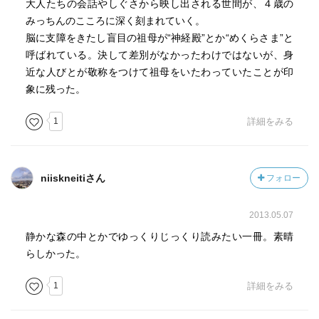
大人たちの会話やしぐさから映し出される世間が、４歳の
みっちんのこころに深く刻まれていく。
脳に支障をきたし盲目の祖母が“神経殿”とか“めくらさま”と
呼ばれている。決して差別がなかったわけではないが、身
近な人びとが敬称をつけて祖母をいたわっていたことが印
象に残った。
1
詳細をみる
niiskneitiさん
フォロー
2013.05.07
静かな森の中とかでゆっくりじっくり読みたい一冊。素晴
らしかった。
1
詳細をみる