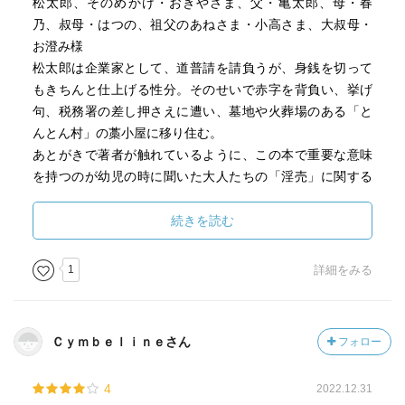
松太郎、そのめかけ・おきやさま、父・亀太郎、母・春
乃、叔母・はつの、祖父のあねさま・小高さま、大叔母・
お澄み様
松太郎は企業家として、道普請を請負うが、身銭を切って
もきちんと仕上げる性分。そのせいで赤字を背負い、挙げ
句、税務署の差し押さえに遭い、墓地や火葬場のある「と
んとん村」の藁小屋に移り住む。
あとがきで著者が触れているように、この本で重要な意味
を持つのが幼児の時に聞いた大人たちの「淫売」に関する
明け透けのない会話。元、住んでいた町の先隣にある女郎
屋「末広」で働く娘に対するおばさんたちの悪口を間接的
続きを読む
に聞かされた体験が著者に与えた影響は大きかった。子供
ながらに、なんとひどい悪口だと思いながら、悪口の意味
1
詳細をみる
をわかっていることを見破られまいという意識が伴ってい
た。本書は、このような体験の集大成として書かれたそう
だ。
Ｃｙｍｂｅｌｉｎｅさん
フォロー
4
2022.12.31