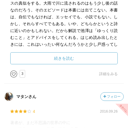
んたる残酷さと美しさなんだろうか。
スの真似をする。大雨で川に流されるのはもう少し後の話
確かにまだ全部手離す前に、「現世へはもう帰りたくなか
なのだろう。そのエピソードは本書には出てこない。本書
った」と思うのかもしれないと感じた。
は、自伝でもなければ、エッセイでも、小説でもない。し
かし、それらすべてでもある。いや、どちらかというと詩
選び取られる言葉も、色々と好きだった。
に近いのかもしれない。だから解説で池澤は「ゆっくり読
むこと」とアドバイスをしてくれる。はじめ読み出したと
三千世界
きには、これはいったい何なんだろうかと少し戸惑ってし
徒然なか(方言の響きがとても良い)
まった。それで先に解説を読んだ。「ゆっくり読むこと」
弱いものたち向きに捨象された世の中(安らかに生きていく
ということばを得て、本書の持つ意味、価値のようなもの
続きを読む
ために草や土と等しいものになる、そればかりでは決して
が見えてきた。読みながらジブリの映画を思い出してい
ないはずだけど)
た。これは千尋が見た世界なのだろうか。いや、それより
3
詳細をみる
もメイちゃんが感じていたものに近いように思えた。神々
子どものふりをして、胸の中の悲哀を深くして、見聞きし
の世界と人々の世界のはざまをみっちんが紹介してくれて
た様々のことは、全編を通してこの「弱いものたち」のこ
いるように思われた。
マタンさん
フォロー
とだった。
これはあの水俣病以前の、壮大な魂の世界だ。
4
2016.09.26
子を産んでから、子というものの完全さに感嘆することが
多いが、なんでみんなそれを手離してしまうんだろうな、
著者が、まだ不思議の世界の中に
そうでなければ生きていけないのかなこの三千世界では、