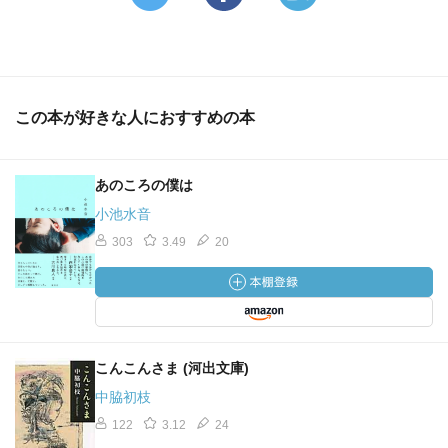
この本が好きな人におすすめの本
あのころの僕は
小池水音
303
3.49
20
こんこんさま (河出文庫)
中脇初枝
122
3.12
24