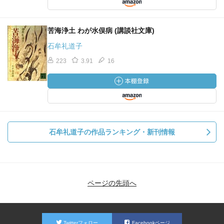
苦海浄土 わが水俣病 (講談社文庫)
石牟礼道子
223
3.91
16
石牟礼道子の作品ランキング・新刊情報
ページの先頭へ
Twitterフォロー
Facebookページ