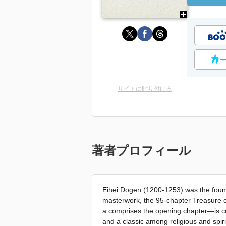
サイトに貼り付ける
著者プロフィール
Eihei Dogen (1200-1253) was the founder
masterwork, the 95-chapter Treasure
a comprises the opening chapter—is co
and a classic among religious and spirit