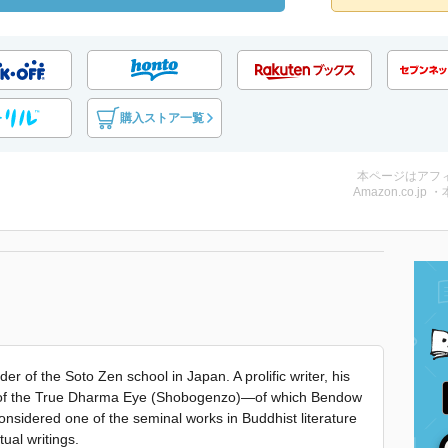
購入ストア一覧
本ページはアフ
Amazon.co.jp 
 of the Soto Zen school in Japan. A prolific writer, his
 of the True Dharma Eye (Shobogenzo)—of which Bendow
nsidered one of the seminal works in Buddhist literature
ual writings.