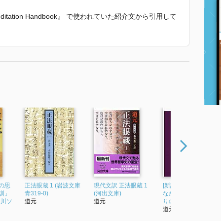
en Meditation Handbook』 で使われていた紹介文から引用して
の思
正法眼蔵 1 (岩波文庫
現代文訳 正法眼蔵 1
[新訳]正法眼蔵 迷いの
訓」
青319-0)
(河出文庫)
なかに悟りがあり、
角川ソ
道元
道元
りのなかに迷いがあ
道元