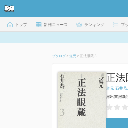
トップ
新刊ニュース
ランキング
ブ
ブクログ
>
道元
>
正法眼蔵 3
正法眼
道元
石井恭
河出書房新