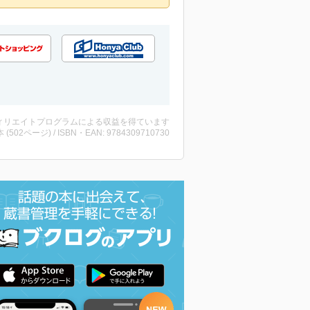
ィリエイトプログラムによる収益を得ています
・本 (502ページ) / ISBN・EAN: 9784309710730