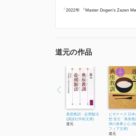
「2022年 『Master Dogen's Zaz
います。」
道元の作品
典座教訓・赴粥飯法
ビギナーズ 日本
(講談社学術文庫)
想 道元「典座教
道元
禅の食事と心 (
フィア文庫)
道元