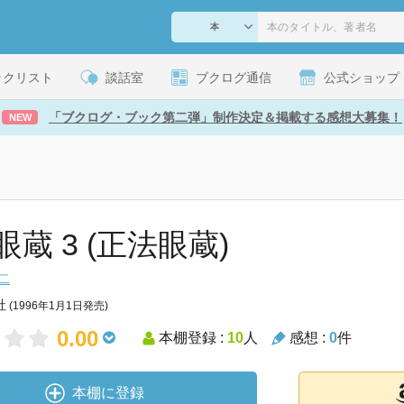
ックリスト
談話室
ブクログ通信
公式ショップ
「ブクログ・ブック第二弾」制作決定＆掲載する感想大募集！
NEW
蔵 3 (正法眼蔵)
二
社
(1996年1月1日発売)
0.00
本棚登録 :
10
人
感想 :
0
件
本棚に登録