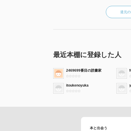
道元の
最近本棚に登録した人
2469699番目の読書家
f
itoukenoyuka
本と出会う