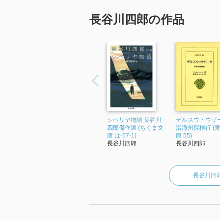
長谷川四郎の作品
シベリヤ物語 長谷川
デルスウ・ウザ
四郎傑作選 (ちくま文
沿海州探検行 (
庫 は-57-1)
庫 55)
長谷川四郎
長谷川四郎
長谷川四