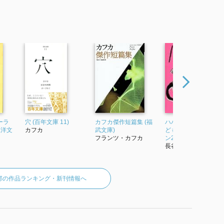
ーラ
穴 (百年文庫 11)
カフカ傑作短篇集 (福
ハハハのがくたい (こ
東洋文
カフカ
武文庫)
どものともコレクシ
フランツ・カフカ
ン2009)
長谷川四郎
郎の作品ランキング・新刊情報へ