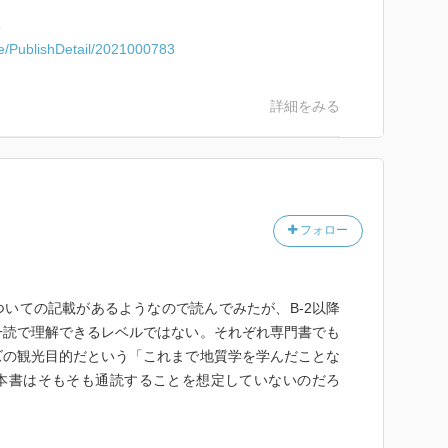
る
re/PublishDetail/2021000783
詳細をみる
フォロー
いての記載があるようなので読んでみたが、B-2以降
一読で理解できるレベルではない。それぞれ専門書でも
ズの観光目的だという「これまで地質学を学んだことな
本書はそもそも通読することを想定していないのだろ