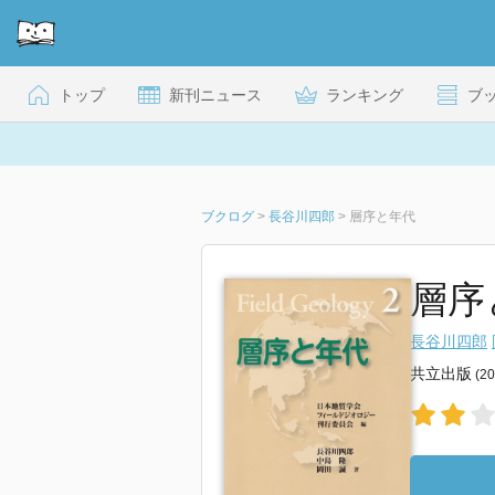
トップ
新刊ニュース
ランキング
ブ
ブクログ
>
長谷川四郎
>
層序と年代
層序
長谷川四郎
共立出版
(2