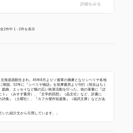
詳細をみる
全2件中 1 - 2件を表示
年、北海道函館生まれ。45年8月よりソ連軍の捕虜となりシベリヤ各地
に帰国。52年に『シベリヤ物語』を筑摩書房より刊行（現在はちく
、戯曲、エッセイなど幅の広い執筆活動を行った。他の著書に『ぼ
ヒト』（みすず書房）、『文学的回想』（晶文社）など、訳書に
カ詩集』（土曜社）、『カフカ傑作短篇集』（福武文庫）などがあ
われていた紹介文から引用しています。」