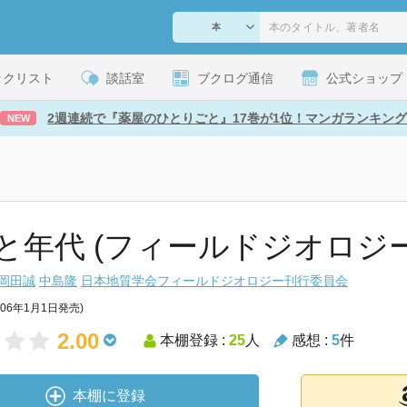
ックリスト
談話室
ブクログ通信
公式ショップ
2週連続で『薬屋のひとりごと』17巻が1位！マンガランキング
NEW
と年代 (フィールドジオロジー 
岡田誠
中島隆
日本地質学会フィールドジオロジー刊行委員会
006年1月1日発売)
2.00
本棚登録 :
25
人
感想 :
5
件
本棚に登録