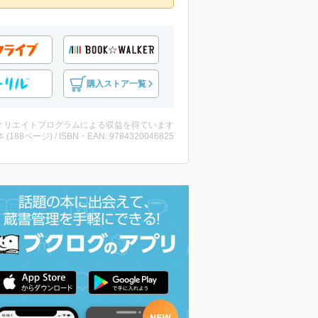
購入ストア一覧
ィリエイトプログラムによる収益を得ています
・本 (188ページ) / ISBN・EAN: 9784320046825