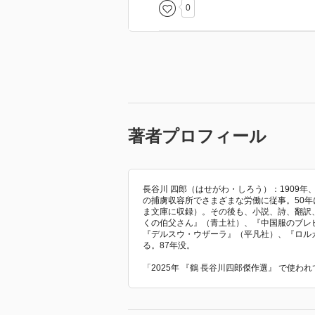
0
著者プロフィール
長谷川 四郎（はせがわ・しろう）：1909
の捕虜収容所でさまざまな労働に従事。50年
ま文庫に収録）。その後も、小説、詩、翻訳
くの伯父さん』（青土社）、『中国服のブレ
『デルスウ・ウザーラ』（平凡社）、『ロル
る。87年没。
「2025年 『鶴 長谷川四郎傑作選』 で使