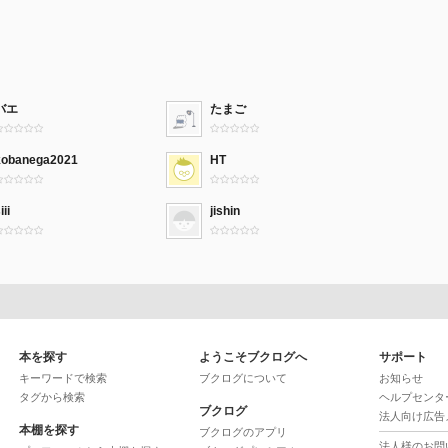
バエ
たまご
kobanega2021
HT
iii
jishin
本を探す
ようこそブクログへ
サポート
キーワードで検索
ブクログについて
お知らせ
タグから検索
ヘルプセンタ
ブクログ
法人向け広告
本棚を探す
ブクログのアプリ
法人様のお問