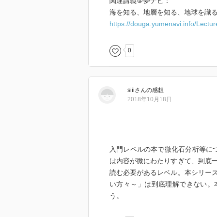
関連講義＠夢ナビ：
海を知る、地層を知る、地球を識
https://douga.yumenavi.info/Lectu
0
siii
さん
の感想
2018年10月18日
入門レベルの本で微化石分析等につ
は内容が微にわたりすぎて、到底
読む必要があるレベル。本シリー
い方々～」は到底理解できない。
う。