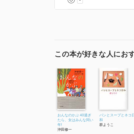
この本が好きな人にお
おんなのかぶ 40過ぎ
パンとスープとネコ
たら、女はみんな同い
和
年!
群ようこ
沖田修一