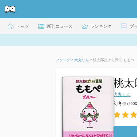
トップ
新刊ニュース
ランキング
ブ
ブクログ
>
犬丸りん
>
桃太郎ぽけら異聞 ももぺ
桃太
犬丸りん
幻冬舎
(200