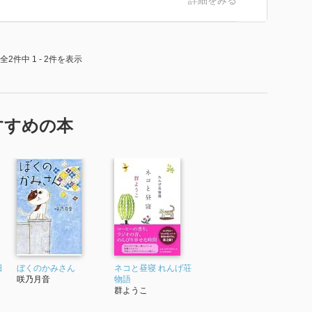
詳細をみる
全2件中 1 - 2件を表示
すすめの本
日
ぼくのかみさん
ネコと昼寝 れんげ荘
咲乃月音
物語
群ようこ