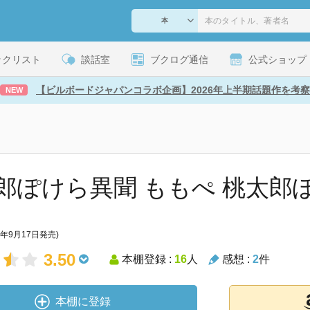
ックリスト
談話室
ブクログ通信
公式ショップ
【ビルボードジャパンコラボ企画】2026年上半期話題作を考察
NEW
郎ぽけら異聞 ももぺ 桃太郎
3年9月17日発売)
3.50
本棚登録 :
16
人
感想 :
2
件
本棚に登録