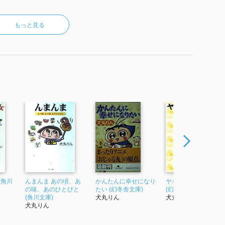
もっと見る
(角川
んまんま あの頃、あ
かんたんに幸せになり
ヤキソバパンの思想
の味、あのひとびと
たい (幻冬舎文庫)
(幻冬舎文庫)
(角川文庫)
犬丸りん
犬丸りん
犬丸りん