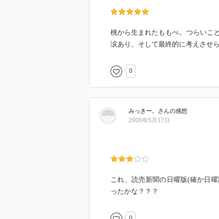
桃から生まれたももぺ。つらいこ
涙あり、そして最終的に考えさせ
0
みっきー。
さん
の感想
2006年5月17日
これ、読売新聞の日曜版(確か日曜
ったかな？？？
0