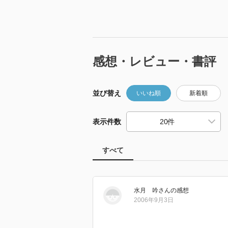
感想・レビュー・書評
並び替え
いいね順
新着順
表示件数
すべて
水月 吟
さん
の感想
2006年9月3日