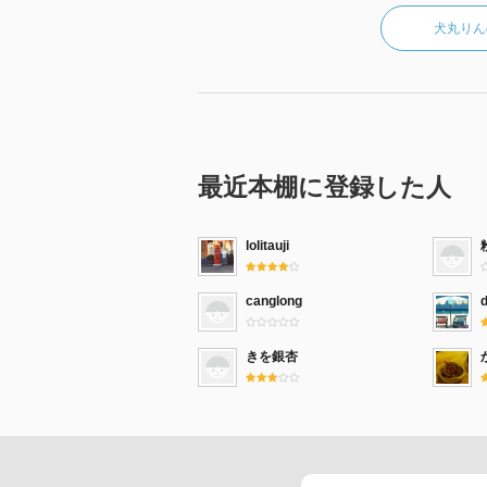
犬丸りん
最近本棚に登録した人
lolitauji
canglong
d
きを銀杏