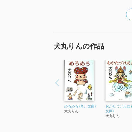
犬丸りんの作品
めろめろ (角川文庫)
おかたづけ天女 
犬丸りん
文庫)
犬丸りん