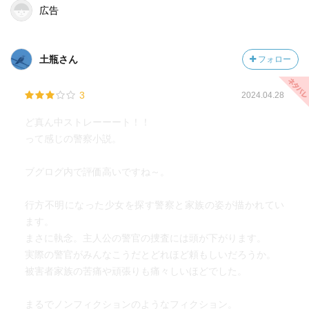
広告
土瓶さん
フォロー
3
2024.04.28
ど真ん中ストレーーート！！
って感じの警察小説。
ブグログ内で評価高いですね～。
行方不明になった少女を探す警察と家族の姿が描かれてい
ます。
まさに執念。主人公の警官の捜査には頭が下がります。
実際の警官がみんなこうだとどれほど頼もしいだろうか。
被害者家族の苦痛や頑張りも痛々しいほどでした。
まるでノンフィクションのようなフィクション。