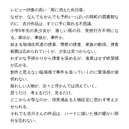
レビュー評価の高い「雨に消えた向日葵」
なぜか、なんでもかんでも予約いっぱいの我町の図書館な
のに 吉川作品は、すぐに手に取れる不思議。
小学5年生の美少女が、激しい雨の日、突然行方不明にな
る。家出か、事故か、事件か。
始まる地域住民達の捜索、警察の捜査、家族の動揺。捜査
範囲は広められていくが、少女は見つからない。
わずかな手掛かりから捜査を深めるが、進展はせず絶望感
が広がる。
創作と思えない臨場感で事件を追っていくのに緊張感が途
切れない。
疑わしい人物が、次々と浮かんでは消えていく。
思うだけ、考えるだけ、見るだけ。
どこからが罪なのか、現実感ある人物設定に思わず考えさ
せられる。
それでも吉川さんの作品は、ハードに描いた後の暖かい部
分を忘れない。