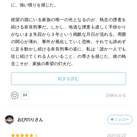
に、強い憤りを感じた。
絶望の淵にいる家族の唯一の光となるのが、執念の捜査を
続ける奈良刑事だ。しかし、地道な捜査も虚しく手掛かり
がないまま失踪から３年という残酷な月日が流れる。周囲
の関心が薄れ、事件が風化していく恐怖。それでも諦めず
に足を動かし続ける奈良刑事の姿に、私は「誰か一人でも
信じ続けてくれる人がいること」の尊さを感じた。彼の執
念こそが、家族の希望の灯火だ。
この本を読み終えて、ニュースの向こう側の事件を他人事
続きを読む
として見てしまいがちだが、そこには絶望と戦い続けるリ
アルな家族がいることを痛感した。
84
詳細をみる
おびのりさん
フォロー
5
2024.02.25