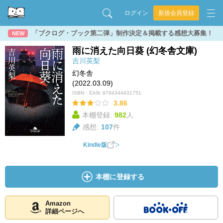
ログイン
新規会員登録
「ブクログ・ブック第二弾」制作決定＆掲載する感想大募集！
NEW
雨に消えた向日葵 (幻冬舎文庫)
吉川英梨
幻冬舎
(2022.03.09)
ISBN・EAN:
9784344431751
3.86
本棚登録:
982
人
感想:
107
件
Kindle版
本棚に登録する
Amazon
詳細ページへ