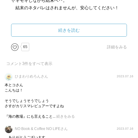
ヤキモキしながら結末へ‥。
結末のネタバレはされませんが、安心してください！
おそらく本書を読まれた方は、無意識のうちに読み手の
心に抑圧されて溜まった苦痛の感情が排出され、浄化され
続きを読む
る感覚を味わいながら、ゆっくりと心の緊張が解きほぐさ
れていくでしょう。
65
詳細をみる
本当によかった！ 陶酔しました！ 救われました！
再生と希望を受け取りました！ この読書体験を、ぜひ皆
コメント
3
件をすべて表示
さんにも！
ひまわりめろんさん
2023.07.16
本とコさん
こんちは！
そうでしょうそうでしょう
さすがカリスマレビュアーですよね
『海の教場』にも言えること...
続きをみる
NO Book & Coffee NO LIFEさん
2023.07.16
ありがとうございます。