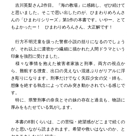
吉川英梨さん2作目。『海の教場』に感銘し、ぜひ続けて
と思いました。そこで思い出したのが、ひまわりめろんさ
んの「ひまわりシリーズ」第1作の本書です。いやー、とて
もよかったー！ ひまわりめろんさん、大正解です！
行方不明児童を扱った警察小説の括りになるのでしょう
が、それ以上に濃密かつ繊細に描かれた人間ドラマという
印象を強烈に受けました。
様々な事情を抱えた被害者家族と刑事。両方の視点か
ら、難航する捜査、出口の見えない混迷ぶりがリアルに浮
き彫りになります。刑事だけでなく失踪少女の父・姉も、
想像を絶する執念によってのみ突き動かされている感じで
す。
特に、県警刑事の奈良とその妹の存在と過去も、物語に
厚みをもたせている気がします。
本書の8割くらいは、この苦悩・絶望感がどこまで続くの
かと思いながら読まされます。希望や救いはないのか、と