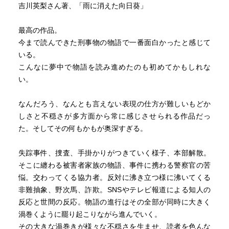
の色が赤だと思っていた
吉川英梨さん著、「雨に消えた向日葵」
読んでオレンジだと知る
確かにオレンジか・も・・(๑•ૅㅁ•๑)
最高の作品。
思い込みだったと気付いた時、人はやたら驚く
今まで読んできた刑事物の物語で一番面白かったと感じて
(๑ʘㅁʘ๑)!!
いる。
こんなに夢中で物語を読み進めたのも初めてかもしれな
い。
なんだろう、なんとも言えない表現の仕方が難しいもどか
しさと不穏さが多方面から常に感じさせられる作品だっ
た。そしてその何もかもが奥深すぎる。
失踪事件、捜査、手掛かりがつきていく様子、本部解散。
そこに纏わる被害者家族の物語、事件に携わる警察官の苦
悩。交わってくる協力者。反対に沸き立つ様に沸いてくる
非難抽象、野次馬、詐欺。SNSやテレビ報道による知人の
反応と世間の反応。物語の進行はその全部が同時に大きく
渦巻くように罷り起こりながら進んでいく。
その大きな渦巻きが様々な不穏さを生ませ、読者を色んな