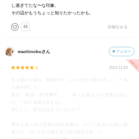
し過ぎてたな〜な印象。
その辺がもうちょっと知りたかったかも。
33
詳細をみる
machinobuさん
フォロー
5
2023.11.03
ある夏の夕暮れ、豪雨の中、1人の少女が姿を消した、一本
の傘を残して。
家出、事故、誘拐事件、、、様々な観点から捜査が進む
が、一向に進展は見えない。
果たして、彼女は生きているのか？
事件を追う埼玉県警の奈良刑事は、かつて見知らぬ男に陵
辱され、心に大きな傷を追う妹の存在があった。