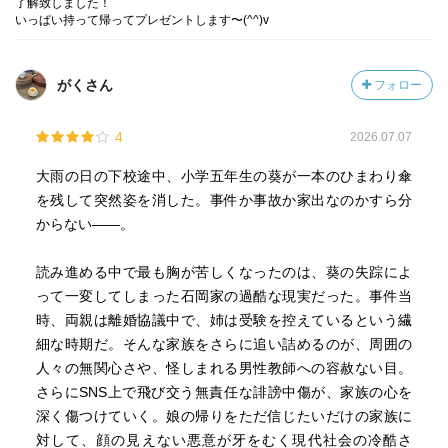
了解致しました！
いっぱい持って帰ってプレゼントします〜(^^)v
がくさん
フォロー
4
2026.07.07
大雨の日の下校途中、小学五年生の葵が一本のひまわり傘
を残して突然姿を消した。事件か事故か家出なのかすら分
からない――。
読み進める中で最も胸が苦しくなったのは、葵の失踪によ
って一変してしまった石岡家の過酷な現実だった。事件当
時、両親は離婚協議中で、姉は受験を控えているという繊
細な時期だ。そんな家族をさらに追い詰めるのが、周囲の
人々の無関心さや、怪しまれる男性教師への容赦ない目。
さらにSNS上で飛び交う無責任な誹謗中傷が、家族の心を
深く傷つけていく。娘の帰りをただ信じたいだけの家族に
対して、顔の見えない悪意が牙をむく現代社会の冷酷さ