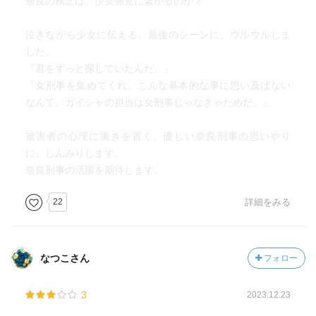
奈良の執念は、少女発見に繋がるのか？
泣きながら少女に伝える、最後のシーンに、ウルウルしま
した。
『君をずっと探していたんだ。』
『女刑事を集めてくれ。こんな基本的な事に思い及ばない
なんて。ガイシャの担当は女刑事じゃなきゃだめだ。』
被害者の心理に重きを置く、優しい奈良刑事の思いやり
に、しんみりします。
奈良刑事の活躍を期待します。
22
詳細をみる
なつこさん
フォロー
3
2023.12.23