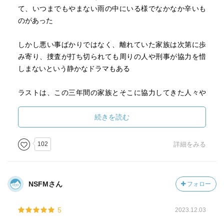
て、いつまでもやまない雨の中にいる様でなかなか辛いも
のがあった
しかし悪い事ばかりではなく、離れていた家族は次第に歩
み寄り、捜査が打ち切られても周りの人や刑事が協力を惜
しまないという静かなドラマもある
ラストは、この三年間の家族とそこに協力してきた人々や
奈良刑事の姿が走馬灯の様に駆け巡り、目頭が熱くなった
そして奈良刑事が大切に見守って来た妹の人生も重ねて動
続きを読む
き出す…
102
詳細をみる
動機が弱い部分が気になって☆四つにしてしまったが、い
つも変化に富んだ作品を読む事が多い中、久しぶりに静か
に味わえる話を読んだ気がする
NSFMさん
フォロー
こういうのも有りだなあ〜
5
2023.12.03
どうでもいいことかもしれないが、私はずっとカバーの傘