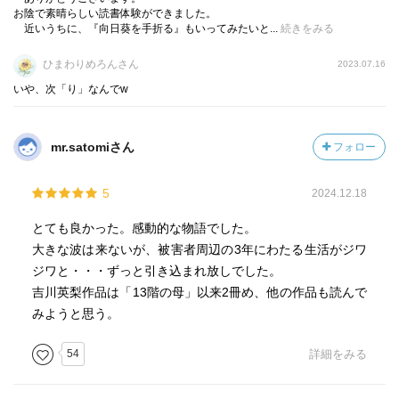
お陰で素晴らしい読書体験ができました。
近いうちに、『向日葵を手折る』もいってみたいと...
続きをみる
ひまわりめろんさん
2023.07.16
いや、次「り」なんでw
mr.satomiさん
フォロー
5
2024.12.18
とても良かった。感動的な物語でした。
大きな波は来ないが、被害者周辺の3年にわたる生活がジワ
ジワと・・・ずっと引き込まれ放しでした。
吉川英梨作品は「13階の母」以来2冊め、他の作品も読んで
みようと思う。
54
詳細をみる