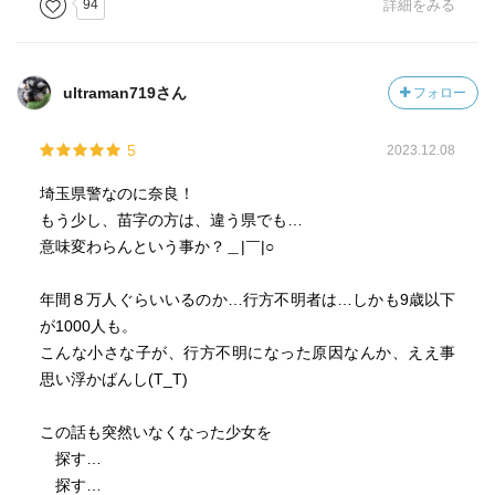
94
詳細をみる
痛みを抱えながら諦めない人たちを
心強く思う
ultraman719さん
フォロー
この物語で
それぞれの立場の
5
2023.12.08
それぞれの思いを受け取ってしまったから
これからは、
埼玉県警なのに奈良！
子供達の行方不明の報道を見聞きする度に
もう少し、苗字の方は、違う県でも…
今まで以上に心がざわついてしまうに違いない
意味変わらんという事か？＿|￣|○
年間８万人ぐらいいるのか…行方不明者は…しかも9歳以下
が1000人も。
こんな小さな子が、行方不明になった原因なんか、ええ事
思い浮かばんし(T_T)
この話も突然いなくなった少女を
探す…
探す…