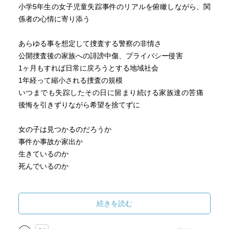
小学5年生の女子児童失踪事件のリアルを俯瞰しながら、関
係者の心情に寄り添う
あらゆる事を想定して捜査する警察の非情さ
公開捜査後の家族への誹謗中傷、プライバシー侵害
1ヶ月もすれば日常に戻ろうとする地域社会
1年経って縮小される捜査の規模
いつまでも失踪したその日に留まり続ける家族達の苦痛
後悔を引きずりながら希望を捨てずに
女の子は見つかるのだろうか
事件か事故か家出か
生きているのか
死んでいるのか
現実では無責任な傍観者にすぎない読み手としての自分だ
けれど、一番感情移入したのは家族の願いと
続きを読む
粘り強い捜査で家族を支え続けた人達の思い