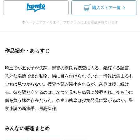
購入ストア一覧
本ページはアフィリエイトプログラムによる収益を得ています
作品紹介・あらすじ
埼玉で小五女子が失踪。県警の奈良も捜査に入る。錯綜する証言、
意外な場所で出た私物、男に目を付けられていたー情報は集まるも
少女は見つからない。捜査本部が縮小されるが、奈良は捜し続け
る。彼を駆り立てるのは、かつて見知らぬ男に陵辱され、今も心に
傷を負う妹の存在だった。奈良の執念は少女発見に繋がるのか。警
察小説の新旗手、最高傑作。
みんなの感想まとめ