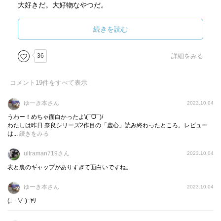
大好きだ。大好物なやつだ。
ひまめろさんありがとう！
続きを読む
さすがカリスマおすすめ( ᵒ̴̶̷̤ ᵒ̴̶̷̤ )
36
詳細をみる
もっと奈良の活躍を読みたいなぁー
その時は奥村もいて欲しいなー(好き)
コメント
19
件をすべて表示
WOWOWでドラマ化されてるんですね
ゆーき本さん
2023.10.04
ムロツヨシ主演
うわー！めちゃ面白かったよ\(¯ᗜ¯)/
レンタル屋さんで見つけた！
わたしは昨日 奈良シリーズ2作目の「虚心」読み終わったところ。レビュー
は...
続きをみる
観てみよーっと
ultraman719さん
2023.10.04
表と裏のギャップがありすぎて面白いですね。
ゆーき本さん
2023.10.04
(。-∀-)ﾆﾔﾘ