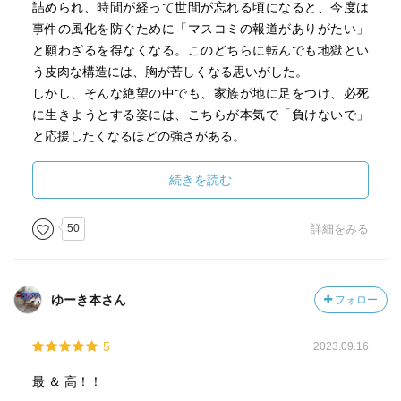
詰められ、時間が経って世間が忘れる頃になると、今度は
事件の風化を防ぐために「マスコミの報道がありがたい」
と願わざるを得なくなる。このどちらに転んでも地獄とい
う皮肉な構造には、胸が苦しくなる思いがした。
しかし、そんな絶望の中でも、家族が地に足をつけ、必死
に生きようとする姿には、こちらが本気で「負けないで」
と応援したくなるほどの強さがある。
そして、この物語の主人公は、間違いなく刑事の奈良であ
続きを読む
る。
組織が諦めかけても少女を捜し続ける彼を突き動かしてい
50
詳細をみる
るのは、被害者に寄り添う不退転の覚悟と、過去に救えな
かった妹への深い悔恨だ。その二つが入り混じった強い覚
悟があるからこそ、彼は事件を決して諦めず、同時に、最
ゆーき本さん
フォロー
後まで傷ついた人々への細かな配慮を忘れない人物であり
続けられるのだと思う。彼の徹底した優しさがあるからこ
5
2023.09.16
そ、読者である私たちも救われ、最後まで彼と共に走り切
ることができた。
最 ＆ 高！！