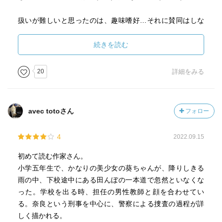
扱いが難しいと思ったのは、趣味嗜好…それに賛同はしな
いけれど理解も難しいけれど、思うだけでも〝罪〟なのか
〝悪〟なのか…。
続きを読む
事件がなければ何事もなく生きて行けたかも知れない男の
人生を思うとちょっとやるせない。
20
詳細をみる
現実…その職業を選択した時点でそちら側という人は少な
くないような気がする。
子育てする中で「ん？」と思うようなことは何度もあっ
avec totoさん
フォロー
た。
もちろん全ての人に当てはまるわけもなく、そうであって
4
2022.09.15
は困るけれど、ひっそりと息を殺して生きている人たち全
てを表に晒し出すことはできない。
初めて読む作家さん。
だけど、表にでてしまったらもう〝普通〟の場所には戻れ
小学五年生で、かなりの美少女の葵ちゃんが、降りしきる
ない。
雨の中、下校途中にある田んぼの一本道で忽然といなくな
った。学校を出る時、担任の男性教師と顔を合わせてい
被害者もまた〝もといた〟場所には戻れない。
る。奈良という刑事を中心に、警察による捜査の過程が詳
それでも生きていかなくちゃならない苦しみに被害者でな
しく描かれる。