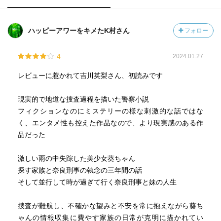
ハッピーアワーをキメたK村さん
フォロー
4
2024.01.27
レビューに惹かれて吉川英梨さん、初読みです
現実的で地道な捜査過程を描いた警察小説
フィクションなのにミステリーの様な刺激的な話ではな
く、エンタメ性も控えた作品なので、より現実感のある作
品だった
激しい雨の中失踪した美少女葵ちゃん
探す家族と奈良刑事の執念の三年間の話
そして並行して時が過ぎて行く奈良刑事と妹の人生
捜査が難航し、不確かな望みと不安を常に抱えながら葵ち
ゃんの情報収集に費やす家族の日常が克明に描かれてい