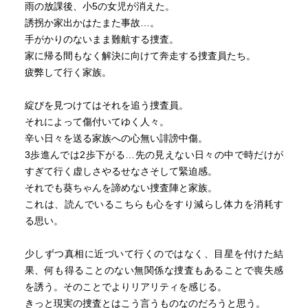
雨の放課後、小5の女児が消えた。
誘拐か家出かはたまた事故…。
手がかりのないまま難航する捜査。
家に帰る間もなく解決に向けて奔走する捜査員たち。
疲弊して行く家族。
綻びを見つけてはそれを追う捜査員。
それによって傷付いてゆく人々。
辛い日々を送る家族への心無い誹謗中傷。
3歩進んでは2歩下がる…先の見えない日々の中で時だけが
すぎて行く虚しさやるせなさそして緊迫感。
それでも葵ちゃんを諦めない捜査陣と家族。
これは、読んでいるこちらも心をすり減らし体力を消耗す
る思い。
少しずつ真相に近づいて行くのではなく、目星を付けた結
果、何も得ることのない無関係な捜査もあることで喪失感
を誘う。そのことでよりリアリティを感じる。
きっと現実の捜査とはこう言うものなのだろうと思う。