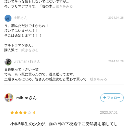
さよ。クズか。クソか。どんな歪み方よ。
泣いてそうな気もしないではないですが…
今、フリマアプリで、「嘘の木...
続きをみる
よくもこんな設定を思いつけるもんだわ。
ネットの進化は捜査にも役立つが、犯罪にも役立ってしま
土瓶さん
2024.04.28
う。
う、潤んだだけですからね！
人間の本質は善も悪もある。残念だが道具の進化はどちら
泣いてはいません！！
にも利してしまうのだろうなー。
そこは否定します！！！
ウルトラマンさん。
塩田武士さんの「罪の声」のときもそうだったが、あまり
購入派で...
続きをみる
にも実際の事件に寄せられ過ぎていて、そこが嫌だった。
ultraman719さん
実際の事件から着想を得るのは構わないけど、そこから一
2024.04.28
歩も出ていない気がする。
責任取って下さい〜笑
でも、もう既に買ったので、溢れ返ってます。
良い意味でも悪い意味でもど真ん中ストレート。
土瓶さんをはじめ、皆さんの感想読むと思わず買って...
続きをみる
いろんな感情を刺激された良い作品ではあったが、まんま
過ぎんかな？
mihiroさん
フォロー
好きな人にはごめんなさ～いm(__)m
4
2023.07.01
小学5年生の少女が、雨の日の下校途中に突然姿を消してし