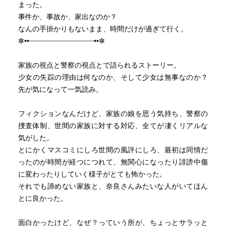
まった。
事件か、事故か、家出なのか？
なんの手掛かりもないまま、時間だけが過ぎて行く。
✼••┈┈┈┈┈┈┈┈┈┈┈┈┈┈┈┈••✼
家族の視点と警察の視点とで語られるストーリー。
少女の失踪の理由は何なのか、そして少女は無事なのか？
先が気になって一気読み。
フィクションなんだけど、家族の娘を思う気持ち、警察の
捜査体制、世間の家族に対する対応、全てが凄くリアルな
気がした。
とにかくマスコミにしろ世間の風評にしろ、最初は同情だ
ったのが時間が経つにつれて、無関心になったり誹謗中傷
に変わったりしていく様子がとても怖かった。
それでも諦めない家族と、奈良さんみたいな人がいてほん
とに良かった。
面白かったけど、なぜ？っていう所が、ちょっとサラッと