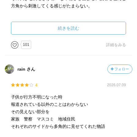
方角から刺激してくる感じがたまらない。
そして事件後捜査が進むにつれ、同時に被害者家族の家族
愛も発展していく。石岡家の父、母、姉は共通した家族の
続きを読む
目標がこの事件きっかけで明確になる。家族愛が透明に深
まっていく。それはなにも家族愛だけでなく姉に至っては
101
詳細をみる
一人間としても成長している。父親も同様、親として成長
していく感じが読み取れる。
そこに奈良の兄妹の話もリンクしてくる。だからこそ、こ
rain さん
フォロー
の事件があったからこそ奈良の兄妹の最後の話もグッと心
が動かされる。
4
2026.07.09
最高の作品。次作もあるらしいので明日早速買いにいこう
子供が行方不明になった時
と思う。
報道されている以外のことはわからない
その見えない部分を
家族 警察 マスコミ 地域住民
それぞれのサイドから多角的に見せてくれた物語