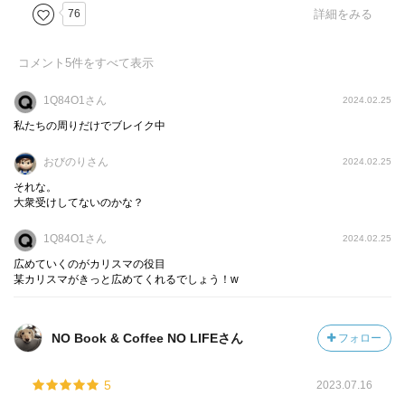
76
詳細をみる
コメント
5
件をすべて表示
1Q84O1さん
2024.02.25
私たちの周りだけでブレイク中
おびのりさん
2024.02.25
それな。
大衆受けしてないのかな？
1Q84O1さん
2024.02.25
広めていくのがカリスマの役目
某カリスマがきっと広めてくれるでしょう！w
NO Book & Coffee NO LIFEさん
フォロー
5
2023.07.16