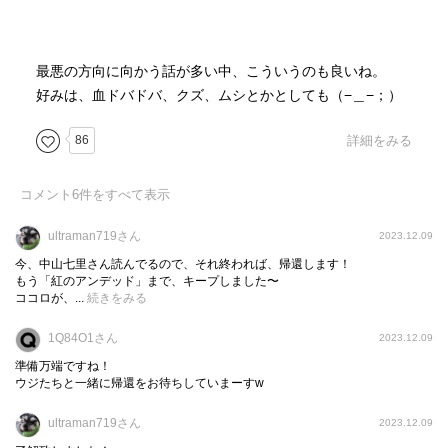
最悪の方向に向かう話が多い中、こういうのも良いね。
好みは、血ドバドバ、クズ、ムシとかとしても（−＿−；）
86
詳細をみる
コメント
6
件をすべて表示
ultraman719さん
2023.12.09
今、中山七里さん読んでるので、それ終われば、帰還します！
もう「紅のアンデッド」まで、キープしました〜
ココロが、...
続きをみる
1Q84O1さん
2023.12.09
準備万端ですね！
ウジたちと一緒に帰還をお待ちしていまーすw
ultraman719さん
2023.12.09