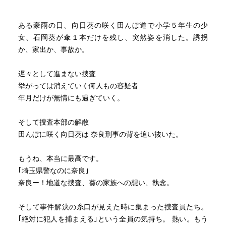
これほど過酷な現実を描きながら、これほど優しい作品を
紡げるのは、作者の吉川英梨さんご自身がきっと、理不尽
ある豪雨の日、向日葵の咲く田んぼ道で小学５年生の少
に苦しむ人々に寄り添えるとても優しい方だからなのだろ
女、石岡葵が傘１本だけを残し、突然姿を消した。誘拐
う、と感じずにはいられない。
か、家出か、事故か。
単なる犯人当てのミステリーではなく、社会の歪み、人間
の底力、そして「人の優しさ」を描ききった最高傑作で
遅々として進まない捜査
す。
挙がっては消えていく何人もの容疑者
年月だけが無情にも過ぎていく。
そして捜査本部の解散
田んぼに咲く向日葵は 奈良刑事の背を追い抜いた。
もうね、本当に最高です。
｢埼玉県警なのに奈良｣
奈良ー！地道な捜査、葵の家族への想い、執念。
そして事件解決の糸口が見えた時に集まった捜査員たち。
｢絶対に犯人を捕まえる｣という全員の気持ち。 熱い。もう