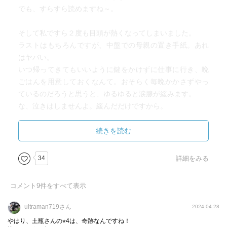
でも、すらすら読めますね～。
そして私ですら２度も目頭が熱くなってしまいました。
ラストはもちろんですが、中盤での母親の置き手紙。あれ
はヤバい。
いつ帰ってきてもいいように鍵をかけずに仕事に行き、晩
ごはんを用意しておくなんて。おそらく毎晩かかさずやっ
ているのだろうと思うと、ゆるゆると涙腺が緩みます。
な、泣きはしませんよ。緩んだだけですから。
それにしても母親って不思議ですね。最後もそうだったけ
ど、どうしてそんなに子供のお腹を心配するのか。本能の
続きを読む
為せる業なのか～。
34
詳細をみる
犯人にたいしてはもちろんですが、野次馬やら心無い言葉
を発信するクズどもに大いにムカつき、さらにそれよりも
コメント
9
件をすべて表示
ゾッとしたのは、自分ではレイプできる力が無いからとい
って少女の情報を流してレイプに役立たせ、何処かの誰か
ultraman719さん
2024.04.28
にレイプされてる少女の姿を想像して歓んでいた男の醜悪
やはり、土瓶さんの⭐︎4は、奇跡なんですね！