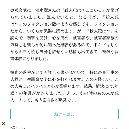
いものが寄り添うことは難しい。
人は自分と違うものを嫌悪したり好奇の目で見たり排除し
参考文献に、清水潔さんの『殺人犯はそこにいる』が挙げ
ようとしたりする。結局、それも弱さなのだろうと思う。
られていました。読んでいると、なるほど、『殺人犯
は〜』のフィクション版のような感じです。フィクション
日本の年間行方不明児童は1,000人を超えるという。それを
だから、いくらか気楽に読めます。が、『殺人犯は〜』を
知ると小説だなんて言ってられない。
読んで、衝撃を受け、心を痛め、被害者や、被害者家族の
被害者家族への誹謗中傷も詐欺行為も物語ではなく現実に
気持ちを幾らか伺い知った経験があるので、ドキドキしな
おきている。
がら面白く読む自分を許せない感情も出てきて、複雑な読
誰もいなくならないでほしい。ただそう思うことしかでき
書体験になりました。
ない。
捜査の過程がとても詳しく書かれていて、特に奈良刑事の
今年の28冊目
人柄と一生懸命な姿に心を打たれます。この人怪しい、こ
の人も…とハラハラと心が高鳴ります。結局、解決には3年
近くの年月がかかりました。えっ、あの時のあの人が犯
人…！って、もう面白さが爆発です。
最近は巧妙な筋の物が多い中、真っ直ぐで面白い一冊でし
続きを読む
た。