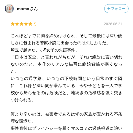
momoさん
フォロー
5
2026.06.21
これほどまでに胸を締め付けられ、そして最後には深い優
しさに包まれる警察小説に出会ったのは久しぶりだ。
埼玉で起きた、小5女子の失踪事件。
「日本は安全」と言われがちだが、それは絶対に言い切れ
ないのだと、本作のリアルな描写に終始背筋が寒くなっ
た。
いつもの通学路、いつもの下校時間という日常のすぐ隣
に、これほど深い闇が潜んでいる。今や子どもを一人で学
校から帰らせるのは危険だと、地続きの危機感を強く突き
つけられる。
何より辛いのは、被害者であるはずの家族が置かれる不条
理な環境だ。
事件直後はプライバシーを暴くマスコミの過熱報道に追い