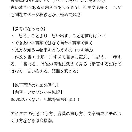
裏表紙の内容紹介が、すべてであり、ただそれだけ
古い本でもあるが内容もありがちで、引用文も多く、しか
も問題でページ稼ぎとか、極めて残念
【参考になった点】
・「思う」ことより「思い出す」ことを書けばいい
・できあいの言葉ではなく自分の言葉で書く
・見方を知る→物事をとらえ方のコツを学ぶ
・作文を書く手順：まずメモ書きに羅列、「思う」「考え
る」「感じる」は他の表現に変えてみる（断言するだけで
はなく、言い換える、語順を変える）
【以下再読のための備忘】
【内容：アマゾンから転記】
説明はいらない、記憶を描写せよ！！
アイデアの引き出し方、言葉の探し方、文章構成メモのつ
くり方などを徹底指南。