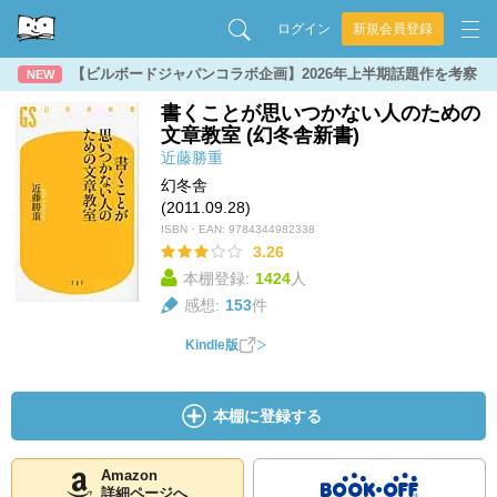
ログイン
新規会員登録
【ビルボードジャパンコラボ企画】2026年上半期話題作を考察
NEW
書くことが思いつかない人のための
文章教室 (幻冬舎新書)
近藤勝重
幻冬舎
(2011.09.28)
ISBN・EAN:
9784344982338
3.26
本棚登録:
1424
人
感想:
153
件
Kindle版
本棚に登録する
Amazon
詳細ページへ