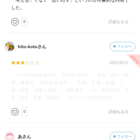
「考える」でなく「思い出す」というのが印象的な内容で
した。
0
詳細をみる
hito-kotoさん
フォロー
3
2023.06.07
４つの内容構成です。①記憶の描写： 全体・部分・細
部、観察力 ②伝わる文章： 共感、五感、比喩、人・
物・自然 ③書く手順： 箇条書き、メモ、起承転結、現
在・過去・未来 ④推敲： もう一人の自分の目で。
0
詳細をみる
あさん
フォロー