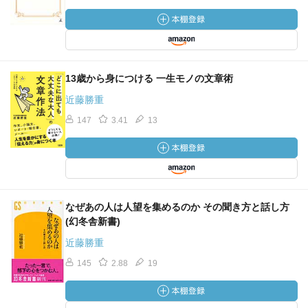
13歳から身につける 一生モノの文章術
近藤勝重
147
3.41
13
なぜあの人は人望を集めるのか その聞き方と話し方
(幻冬舎新書)
近藤勝重
145
2.88
19