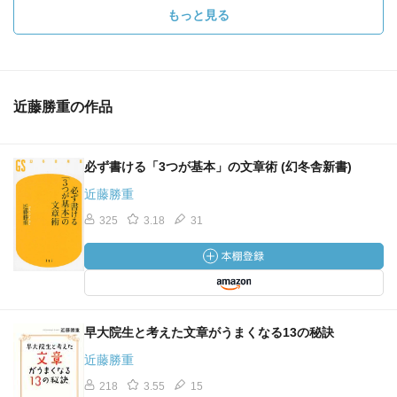
もっと見る
近藤勝重の作品
必ず書ける「3つが基本」の文章術 (幻冬舎新書)
近藤勝重
325
3.18
31
早大院生と考えた文章がうまくなる13の秘訣
近藤勝重
218
3.55
15