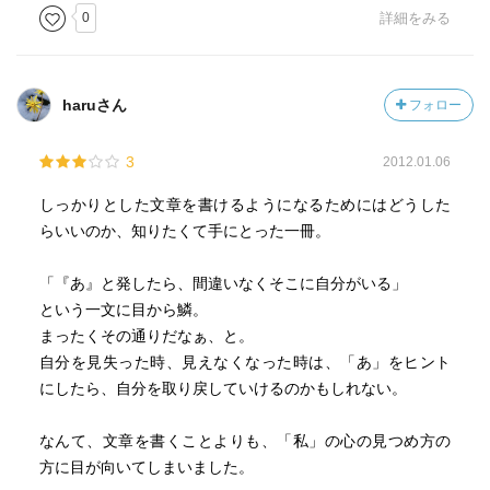
徳をどう描写するか？などの｢問題｣については、申し訳あ
0
詳細をみる
りませんがスルーさせていただきました。こういうこと
は、あまり生理的に好きではありませんので…。
haruさん
フォロー
よく｢てにをは｣がなっていないっていない文章はよろしく
ない。という話をよく聞きますが、自分ではどうなってい
3
2012.01.06
るのかわからなかったので、そういうことが確認できたと
いう意味で、この本は読む価値があったと思っています。
しっかりとした文章を書けるようになるためにはどうした
これを読んで文章力が上がるかどうかはわかりませんが、
らいいのか、知りたくて手にとった一冊。
何かのヒントになっていただければ、紹介した人間とし
て、それに勝る喜びはございません。
「『あ』と発したら、間違いなくそこに自分がいる」
という一文に目から鱗。
まったくその通りだなぁ、と。
自分を見失った時、見えなくなった時は、「あ」をヒント
にしたら、自分を取り戻していけるのかもしれない。
なんて、文章を書くことよりも、「私」の心の見つめ方の
方に目が向いてしまいました。