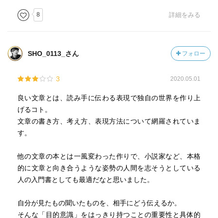
実体験にせよ本を読むにせよ、何らかの経験や文体を自身
8
詳細をみる
の記憶として蓄積していくことが文章を書く上で肝要なの
であり、それしか道はないのではないか、というのがわた
しなりの答えです。
SHO_0113_さん
フォロー
3
2020.05.01
良い文章とは、読み手に伝わる表現で独自の世界を作り上
げるコト。
文章の書き方、考え方、表現方法について網羅されていま
す。
他の文章の本とは一風変わった作りで、小説家など、本格
的に文章と向き合うような姿勢の人間を志そうとしている
人の入門書としても最適だなと思いました。
自分が見たもの聞いたものを、相手にどう伝えるか。
そんな「目的意識」をはっきり持つことの重要性と具体的