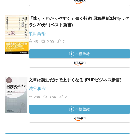
「速く・わかりやすく」書く技術 原稿用紙3枚をラク
ラク30分! (ベスト新書)
栗田昌裕
45
2.90
7
文章は読むだけで上手くなる (PHPビジネス新書)
渋谷和宏
288
3.66
21