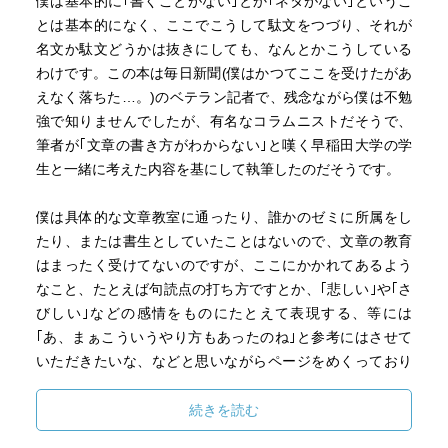
僕は基本的に｢書くことがない｣とか｢ネタがない｣というこ
とは基本的になく、ここでこうして駄文をつづり、それが
名文か駄文どうかは抜きにしても、なんとかこうしている
わけです。この本は毎日新聞(僕はかつてここを受けたがあ
えなく落ちた…。)のベテラン記者で、残念ながら僕は不勉
強で知りませんでしたが、有名なコラムニストだそうで、
筆者が｢文章の書き方がわからない｣と嘆く早稲田大学の学
生と一緒に考えた内容を基にして執筆したのだそうです。
僕は具体的な文章教室に通ったり、誰かのゼミに所属をし
たり、または書生としていたことはないので、文章の教育
はまったく受けてないのですが、ここにかかれてあるよう
なこと、たとえば句読点の打ち方ですとか、｢悲しい｣や｢さ
びしい｣などの感情をものにたとえて表現する、等には
｢あ、まぁこういうやり方もあったのね｣と参考にはさせて
いただきたいな、などと思いながらページをめくっており
ました。
続きを読む
しかし、ところどころに掲載されてあるたとえば、岸部一