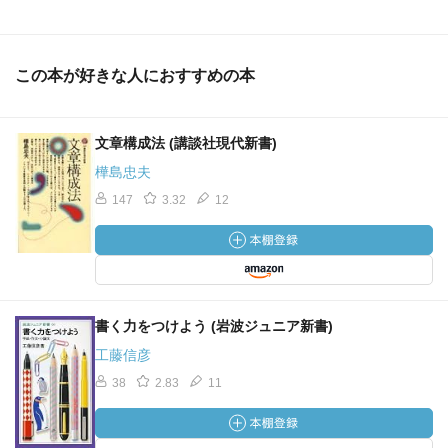
この本が好きな人におすすめの本
文章構成法 (講談社現代新書)
樺島忠夫
147
3.32
12
書く力をつけよう (岩波ジュニア新書)
工藤信彦
38
2.83
11