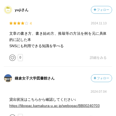
yujiさん
フォロー
4
2024.11.13
文章の書き方、書き始め方、推敲等の方法を例を元に具体
的に記した本
SNSにも利用できる知識を学べる
0
詳細をみる
鎌倉女子大学図書館さん
フォロー
2024.07.04
貸出状況はこちらから確認してください↓
https://libopac.kamakura-u.ac.jp/webopac/BB00240703