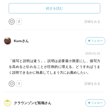
ネタが浮かばないときの引き出し方から、共感を呼ぶ描写
法、書く前の構成メモの作り方まで、すぐ使える文章のコ
続きを読む
ツが満載。例題も豊富に収録、解きながら文章力が確実に
アップする！
2
詳細をみる
「文章を書く」とは、長い間の記憶から体験を引き出して
描写することだ。自分にはそんな特別な経験はないと考え
Kuroさん
フォロー
る人でも、うまい引き出し方さえわかれば書ける。また、
伝わる文章にしたいなら、くどくどと説明してはいけな
2026.01.02
い。とにかく描写せよ。細部に目をこらして描けば、真に
迫る。たとえばさびしい気持ちなら、「さびしい」と書く
「描写と説明は違う」。説明は必要最小限度にし、描写力
な。さびしさを表わす「物」を描写してそれを伝えよ。ベ
を高めると伝わることが圧倒的に増える。どうすればうま
テラン記者で名コラムニストの著者がありきたりにならな
く説明できるかに執着してしまう方にお薦めしたい。
い表現法から、書く前の構成メモ術まですぐ使えるコツを
1
詳細をみる
やさしく伝授。
クラウンゾンビ拓哉さん
フォロー