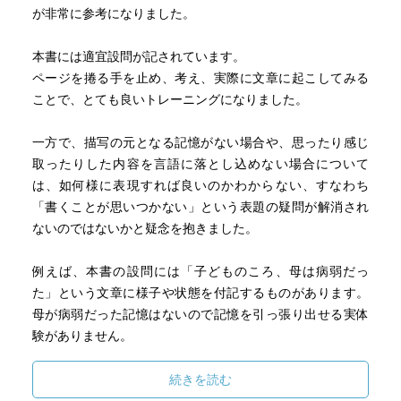
が非常に参考になりました。
本書には適宜設問が記されています。
ページを捲る手を止め、考え、実際に文章に起こしてみる
ことで、とても良いトレーニングになりました。
一方で、描写の元となる記憶がない場合や、思ったり感じ
取ったりした内容を言語に落とし込めない場合について
は、如何様に表現すれば良いのかわからない、すなわち
「書くことが思いつかない」という表題の疑問が解消され
ないのではないかと疑念を抱きました。
例えば、本書の設問には「子どものころ、母は病弱だっ
た」という文章に様子や状態を付記するものがあります。
母が病弱だった記憶はないので記憶を引っ張り出せる実体
験がありません。
わたしは宮沢賢治の『銀河鉄道の夜』のジョバンニをイメ
ージして情景を描写しました。
続きを読む