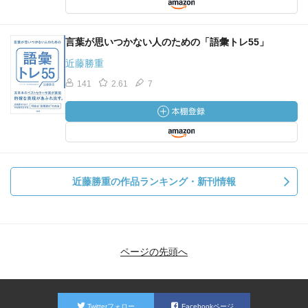
言葉が思いつかない人のための「語彙トレ55」
近藤勝重
141
2.61
7
近藤勝重の作品ランキング・新刊情報
ページの先頭へ
Twitterフォロー
Facebookページ