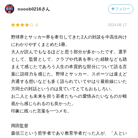
nooob0216さん
フォロー
4
2024.06.17
野球界とサッカー界を牽引してきた2人の対談を中高生向け
にわかりやすくまとめた1冊。
大人が読んでもなるほどと思う部分が多かったです。選手
として、監督として、クラブや代表を率いた経験なども踏
まえて感じたであろう人生の本質的な部分について語る言
葉に説得力を感じた。野球とサッカー、スポーツは違えど
共通する想いなども多く語られていてやはり最前線にいた
方同士の対話というのは見ていてとてもおもしろい。
お二人とも未来を担う若者たちへの愛情みたいなものが根
底から感じられるのも良かった。
印象に残った言葉を一つメモ。
岡田監督
森信三という哲学者であり教育学者だった人が、「人とい