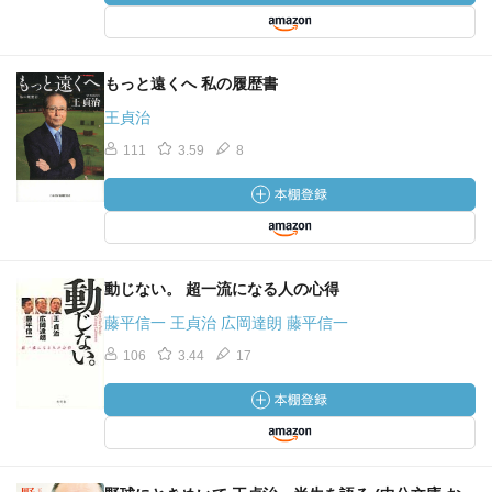
もっと遠くへ 私の履歴書
王貞治
111
3.59
8
動じない。 超一流になる人の心得
藤平信一 王貞治 広岡達朗 藤平信一
106
3.44
17