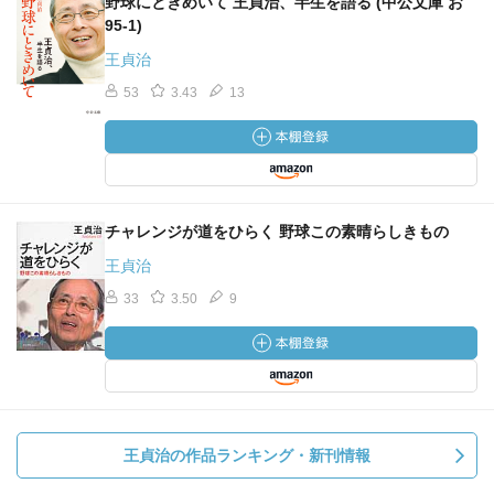
野球にときめいて 王貞治、半生を語る (中公文庫 お
95-1)
王貞治
53
3.43
13
チャレンジが道をひらく 野球この素晴らしきもの
王貞治
33
3.50
9
王貞治の作品ランキング・新刊情報