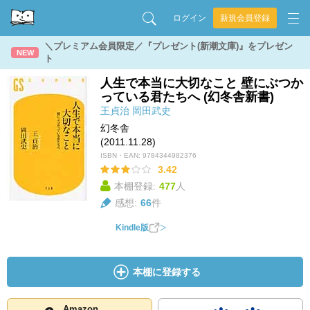
ログイン
新規会員登録
＼プレミアム会員限定／『プレゼント(新潮文庫)』をプレゼン
NEW
ト
人生で本当に大切なこと 壁にぶつか
っている君たちへ (幻冬舎新書)
王貞治
岡田武史
幻冬舎
(2011.11.28)
ISBN・EAN:
9784344982376
3.42
本棚登録:
477
人
感想:
66
件
Kindle版
本棚に登録する
Amazon