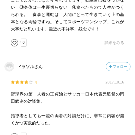
ごしてよかったなと今も思ってます）②練習は嘘をつかな
い ③身体は一生裏切らない ④食べたもので人生がつく
られる。 食事と運動は、人間にとって生きていく上の基
本となる両輪ですね。そしてスポーツマンシップ、これが
大事だと思います。最近の不祥事、残念です！
0
詳細をみる
ドラソルさん
フォロー
4
2017.10.16
野球界の第一人者の王貞治とサッカー日本代表元監督の岡
田武史の対談集。
指導者としても一流の両者の対談だけに、非常に内容が濃
くかつ実践的だった。