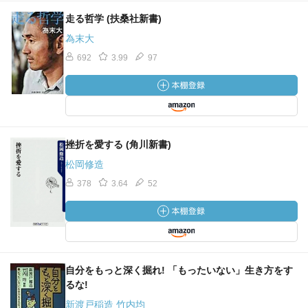
走る哲学 (扶桑社新書)
為末大
692
3.99
97
挫折を愛する (角川新書)
松岡修造
378
3.64
52
自分をもっと深く掘れ! 「もったいない」生き方をす
るな!
新渡戸稲造 竹内均