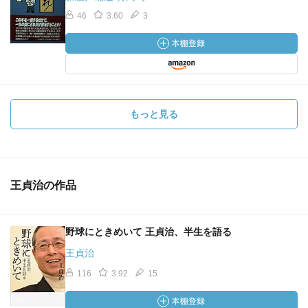
46
3.60
3
もっと見る
王貞治の作品
野球にときめいて 王貞治、半生を語る
王貞治
116
3.92
15