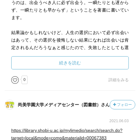
うのは、出会うべき人に必ず出会う。一瞬たりとも遅から
ず、一瞬たりとも早からず」ということを著書に書いてい
ます。
結果論かもしれないけど、人生の選択において必ず出会い
はあって、その選択を後悔しない結果になれば出会いは肯
定されるんだろうなぁと感じたので、失敗したとしても選
択は悔いなく生きたい。
続きを読む
0
詳細をみる
尚美学園大学メディアセンター（図書館）さん
フォロー
2021.06.03
https://library.shobi-u.ac.jp/mylimedio/search/search.do?
target=local&mode=comp&materialid=00067383