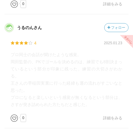
0
詳細をみる
うるのんさん
フォロー
4
2025.01.23
プロ同士の会話が聞けたような感覚。
岡田監督の、PKでゴールを決めるのは、練習でも8割決まっ
ているという部分が印象に残った。練習の大切さがわか
る。
王さんの早稲田実業に行った経緯も運の流れがすごいなと
思った。
プロになると楽しいという感覚が無くなるという部分は、
さすが突き詰められた方たちだと感じた。
0
詳細をみる