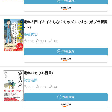
定年入門 イキイキしなくちゃダメですか (ポプラ新書
202)
高橋秀実
168
3.21
18
定年バカ (SB新書)
勢古浩爾
391
3.14
44