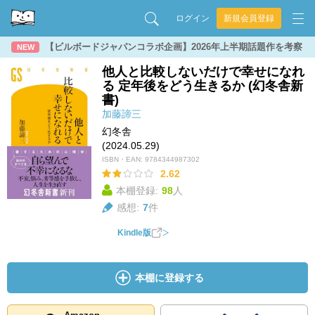
ログイン
新規会員登録
【ビルボードジャパンコラボ企画】2026年上半期話題作を考察
NEW
他人と比較しないだけで幸せになれ
る 定年後をどう生きるか (幻冬舎新
書)
加藤諦三
幻冬舎
(2024.05.29)
ISBN・EAN:
9784344987302
2.62
本棚登録:
98
人
感想:
7
件
Kindle版
本棚に登録する