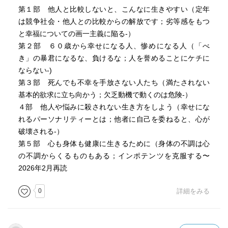
第１部 他人と比較しないと、こんなに生きやすい（定年
は競争社会・他人との比較からの解放です；劣等感をもつ
と幸福についての画一主義に陥る-）
第２部 ６０歳から幸せになる人、惨めになる人（「べ
き」の暴君になるな、負けるな；人を誉めることにケチに
ならない-)
第３部 死んでも不幸を手放さない人たち（満たされない
基本的欲求に立ち向かう；欠乏動機で動くのは危険-）
４部 他人や悩みに殺されない生き方をしよう（幸せにな
れるパーソナリティーとは；他者に自己を委ねると、心が
破壊される-）
第５部 心も身体も健康に生きるために（身体の不調は心
の不調からくるものもある；インポテンツを克服する〜
2026年2月再読
0
詳細をみる