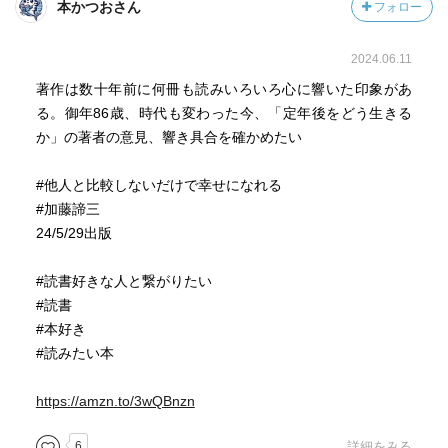
本かつおさん
フォロー
2024.06.11
著作は数十年前に何冊も読みいろいろ心に響いた印象があ
る。御年86歳、時代も変わった今、「定年後をどう生きる
か」の著者の意見、響き具合を確かめたい
#他人と比較しないだけで幸せになれる
#加藤諦三
24/5/29出版
#読書好きな人と繋がりたい
#読書
#本好き
#読みたい本
https://amzn.to/3wQBnzn
6
詳細をみる