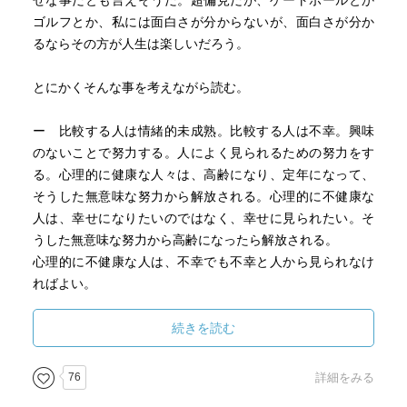
せな事だとも言えそうだ。超偏見だが、ゲートボールとか
ゴルフとか、私には面白さが分からないが、面白さが分か
るならその方が人生は楽しいだろう。
とにかくそんな事を考えながら読む。
ー 比較する人は情緒的未成熟。比較する人は不幸。興味
のないことで努力する。人によく見られるための努力をす
る。心理的に健康な人々は、高齢になり、定年になって、
そうした無意味な努力から解放される。心理的に不健康な
人は、幸せになりたいのではなく、幸せに見られたい。そ
うした無意味な努力から高齢になったら解放される。
心理的に不健康な人は、不幸でも不幸と人から見られなけ
ればよい。
なるほど。この本が言いたいのは趣味の話ではなく、見栄
続きを読む
の話のようだ。見栄を張る努力は無駄で幸せにはなれない
よと。まあ、暇な老後に見栄を張ることも「張り合い」に
76
詳細をみる
はなって良さそうだが、確かに疲れそうだ。