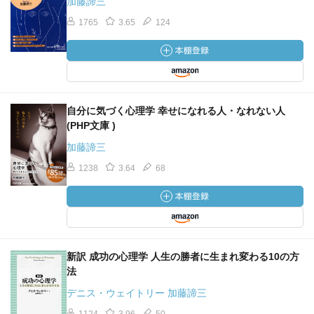
加藤諦三
1765
3.65
124
自分に気づく心理学 幸せになれる人・なれない人
(PHP文庫 )
加藤諦三
1238
3.64
68
新訳 成功の心理学 人生の勝者に生まれ変わる10の方
法
デニス・ウェイトリー 加藤諦三