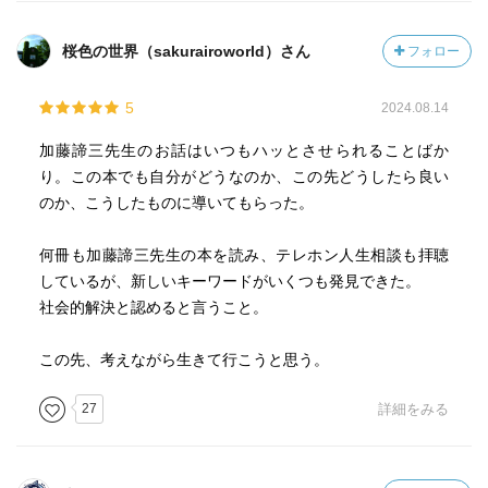
ー 自分自らの喜びの体験より、他人からの是認をいつも
桜色の世界（sakurairoworld）さん
フォロー
選んできた人は、ついには喜びの体験そのものができなく
なるとマズローは言っているがそのとおりであろう。ロ
5
2024.08.14
ロ・メイも同じようなことを言っている。外側からの要求
ばかりに従っている人は、幸福を得る力をも捨ててしま
加藤諦三先生のお話はいつもハッとさせられることばか
う。
り。この本でも自分がどうなのか、この先どうしたら良い
のか、こうしたものに導いてもらった。
他人の是認からの解放に、他人のセリフを引く不思議はお
いておいて、人間とは、他人からの是認を生きがいにして
何冊も加藤諦三先生の本を読み、テレホン人生相談も拝聴
も良いのではないのだろうか。
しているが、新しいキーワードがいくつも発見できた。
社会的解決と認めると言うこと。
歳を取るとこうした生き甲斐がなくなって達観と引き換え
に退屈を与えられるかと思っていた私には、老人の我欲の
この先、考えながら生きて行こうと思う。
存在は朗報だった。
27
詳細をみる