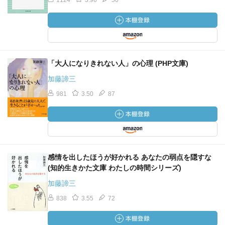
1124
3.96
50
「大人になりきれない人」の心理 (PHP文庫)
加藤諦三
981
3.50
87
感情を出したほうが好かれる あなたの弱点を隠すな
(知的生きかた文庫 わたしの時間シリーズ)
加藤諦三
838
3.55
72