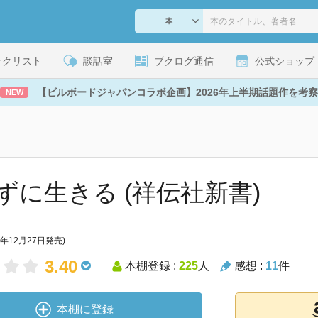
ックリスト
談話室
ブクログ通信
公式ショップ
【ビルボードジャパンコラボ企画】2026年上半期話題作を考察
NEW
ずに生きる (祥伝社新書)
4年12月27日発売)
3.40
本棚登録 :
225
人
感想 :
11
件
本棚に登録