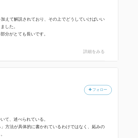
ば、その人を嫉妬することになります。嫉妬する人が他
分も他者と同じでありたいと願っているのであり、実は
ないのです。
を加えて解説されており、その上でどうしていけばいい
りました。
く」のですが、仕事の価値は量的に測ることはできませ
半部分がとても長いです。
を出すことに汲々とするようなことです。何部売れたか
示しているように思う人は多いでしょうが、本の価値は
詳細をみる
れたからといって、その本が必ずしも良書であるとはい
はありません。ここで三木が、嫉妬は「量的なものの上
の人の量的な成功を見て妬むのであり、仕事の質的な面
だが、勝ち負けの基準は社会的な関係性や物語性による
フォロー
価されるKPIである。つまり我々がそこに執着する感
に過ぎないのだ。
ついて、述べられている。
る」方法が具体的に書かれているわけではなく、妬みの
る。