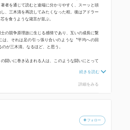
、著者を通じて読むと途端に分かりやすく、スーッと頭
動し、三木清を再読してみたくなった程。後はアドラー
、芯を食うような箴言が並ぶ。
同士の競争原理故に生じる感情であり、互いの成長に繋
には、それは足の引っ張り合いのような〝平均への回
るのが三木清。なるほど、と思う。
との闘いに巻き込まれる人は、このような闘いにとって
（前掲書）といい、その性格の一つとして、嫉妬を野
前掲書）。この性格を、優秀でありたい、力で他者を支
う目標を達成するために必要であると考えて獲得するの
詳細をみる
しているように見えるのは表面上のことである。それは
ているのである」（三木清「人生論ノート」）このよう
は比べることができます。嫉妬は平均的なものに向かう
フォロー
的に同じであることを願うという意味です。そこで、誰