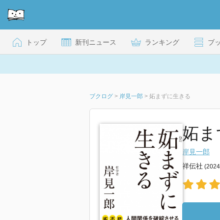
トップ
新刊ニュース
ランキング
ブ
ブクログ
>
岸見一郎
>
妬まずに生きる
妬ま
岸見一郎
祥伝社
(202