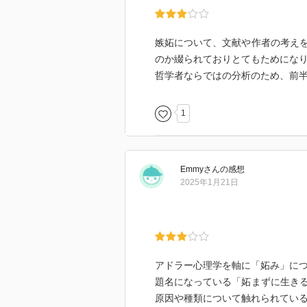
かが他の人よりも抜きん出ていれ
者を平均化しようとするのは、自
他者と違っていることを望んでい
嫉妬について、文献や作者の考え
のか綴られておりとてもためにな
ー 嫉妬は「量的なものの上に働
哲学者ならではの分析のため、前
ん。作家や編集者がベストセラー
という数字が本の価値を明らかに
1
量的に測ることはできません。売
えません。これは本に限った話で
に働く」というのは、妬む人は他
を見ていないということです。
Emmy
さん
の感想
2025年1月21日
競争原理は本能的に根付いたもの
アフォーダンスであり、量的に評
情、妬みの本源もまた、共同幻想
アドラー心理学を軸に「妬み」に
題名になっている「妬まずに生き
原因や種類について触れられてい