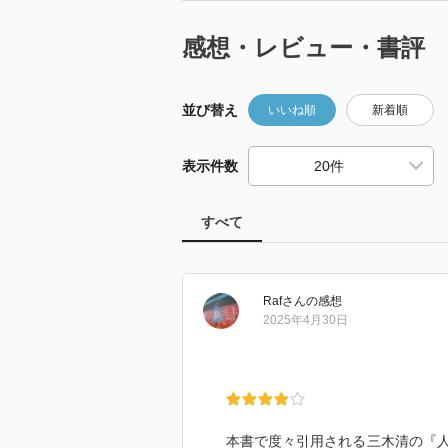
感想・レビュー・書評
並び替え
いいね順
新着順
表示件数
すべて
Raf
さん
の感想
2025年4月30日
本書で度々引用される三木清の『