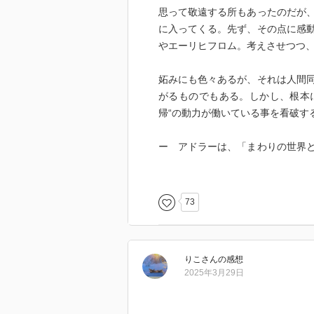
思って敬遠する所もあったのだが
に入ってくる。先ず、その点に感
やエーリヒフロム。考えさせつつ
妬みにも色々あるが、それは人間
がるものでもある。しかし、根本
帰“の動力が働いている事を看破す
ー アドラーは、「まわりの世界
必要と見える性格を発達させる」
心、不信と並んであげています（
配したい、また認められたいとい
73
です。
ー 「嫉妬がより高いものを目差
りこ
さん
の感想
本質的には平均的なものに向かっ
2025年3月29日
な一般的な属性、また量的な属性
というのは、皆が同じである、量