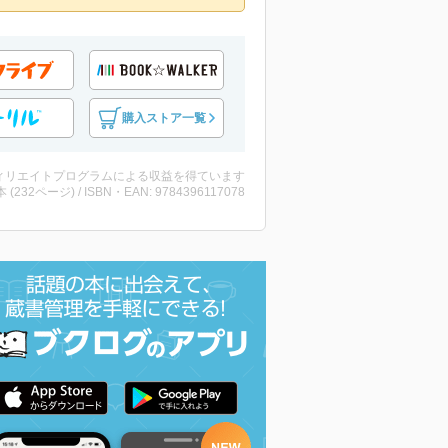
購入ストア一覧
ィリエイトプログラムによる収益を得ています
・本 (232ページ) / ISBN・EAN: 9784396117078