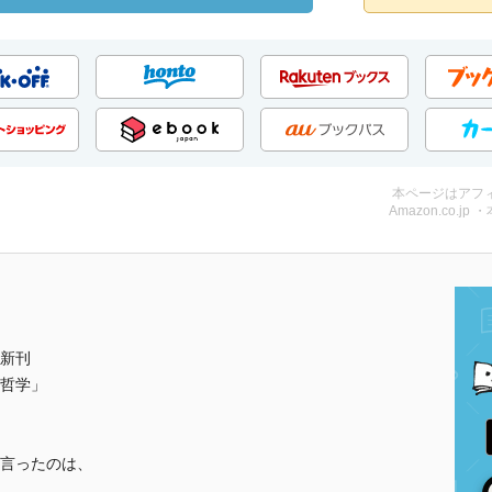
本ページはアフ
Amazon.co.jp 
新刊
哲学」
言ったのは、