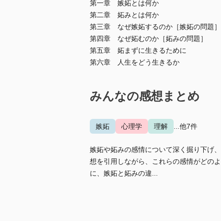
第一章 嫉妬とは何か
第二章 妬みとは何か
第三章 なぜ嫉妬するのか［嫉妬の問題］
第四章 なぜ妬むのか［妬みの問題］
第五章 妬まずに生きるために
第六章 人生をどう生きるか
みんなの感想まとめ
嫉妬
心理学
理解
...他7件
嫉妬や妬みの感情について深く掘り下げ、
想を引用しながら、これらの感情がどのよ
に、嫉妬と妬みの違...