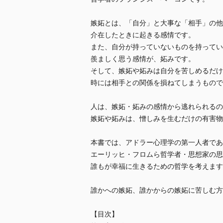
嫉妬とは、「自分」と大事な「相手」の他
介在したときに起きる感情です。
また、自分が持っていないものを持ってい
羨ましく思う感情が、妬みです。
そして、嫉妬や妬みは自分を苦しめるだけ
時には相手との関係を損ねてしまうもので
人は、嫉妬・妬みの感情から逃れられるの
嫉妬や妬みは、憎しみを生むだけの有害物
本書では、アドラー心理学の第一人者であ
エーリッヒ・フロムら哲学者・思想家の思
誰もが幸福に生きるための哲学を考えます
誰かへの嫉妬、誰かからの嫉妬に苦しむ方
【目次】