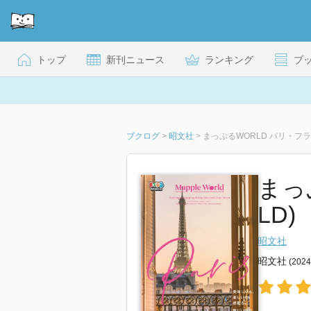
トップ
新刊ニュース
ランキング
ブ
ブクログ
>
昭文社
>
まっぷるWORLD パリ・フ
まっ
LD)
昭文社
昭文社
(202