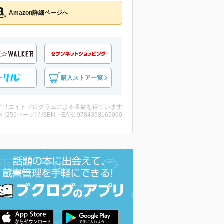
Amazon詳細ページへ
購入ストア一覧
ィリエイトプログラムによる収益を得ています
・本 (256ページ) / ISBN・EAN: 9784398165060