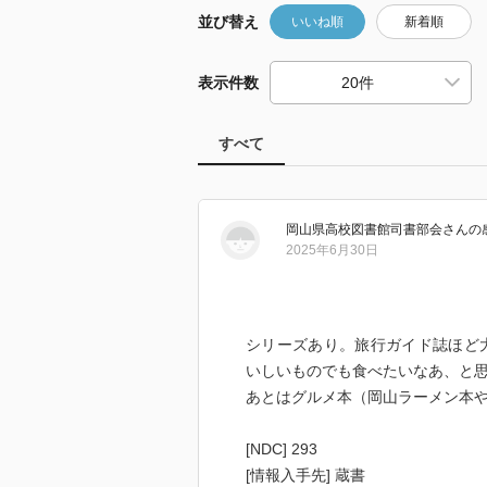
並び替え
いいね順
新着順
表示件数
すべて
岡山県高校図書館司書部会
さん
の
2025年6月30日
シリーズあり。旅行ガイド誌ほど
いしいものでも食べたいなあ、と
あとはグルメ本（岡山ラーメン本や
[NDC] 293
[情報入手先] 蔵書