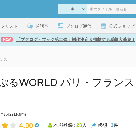
ックリスト
談話室
ブクログ通信
公式ショップ
「ブクログ・ブック第二弾」制作決定＆掲載する感想大募集！
NEW
ランス
ぷるWORLD パリ・フランス
4年2月29日発売)
4.00
本棚登録 :
28
人
感想 :
3
件