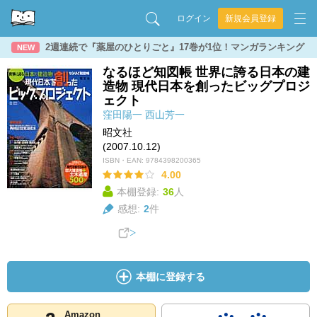
ログイン
新規会員登録
2週連続で『薬屋のひとりごと』17巻が1位！マンガランキング
NEW
なるほど知図帳 世界に誇る日本の建
造物 現代日本を創ったビッグプロジ
ェクト
窪田陽一
西山芳一
昭文社
(2007.10.12)
ISBN・EAN:
9784398200365
4.00
本棚登録:
36
人
感想:
2
件
本棚に登録する
Amazon