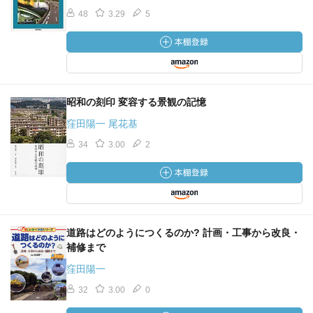
48
3.29
5
昭和の刻印 変容する景観の記憶
窪田陽一 尾花基
34
3.00
2
道路はどのようにつくるのか? 計画・工事から改良・
補修まで
窪田陽一
32
3.00
0