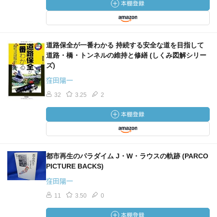
道路保全が一番わかる 持続する安全な道を目指して
道路・橋・トンネルの維持と修繕 (しくみ図解シリー
ズ)
窪田陽一
32
3.25
2
都市再生のパラダイム J・W・ラウスの軌跡 (PARCO
PICTURE BACKS)
窪田陽一
11
3.50
0