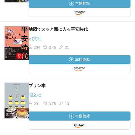
地図でスッと頭に入る平安時代
昭文社
204
3.45
21
プリン本
昭文社
201
3.75
13