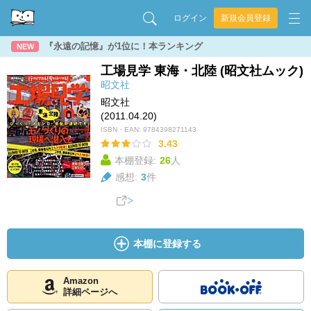
ログイン
新規会員登録
『永遠の記憶』が1位に！本ランキング
NEW
工場見学 東海・北陸 (昭文社ムック)
昭文社
昭文社
(2011.04.20)
ISBN・EAN:
9784398271143
3.43
本棚登録:
26
人
感想:
3
件
本棚に登録する
Amazon
詳細ページへ