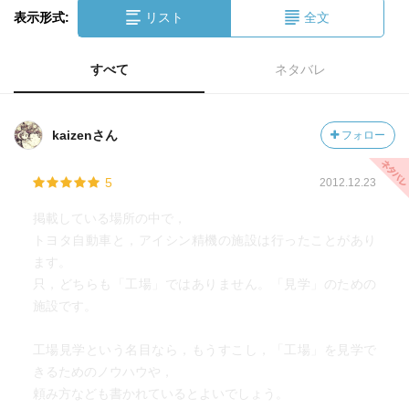
表示形式:
リスト
全文
すべて
ネタバレ
kaizenさん
フォロー
5
2012.12.23
掲載している場所の中で，
トヨタ自動車と，アイシン精機の施設は行ったことがあり
ます。
只，どちらも「工場」ではありません。「見学」のための
施設です。
工場見学という名目なら，もうすこし，「工場」を見学で
きるためのノウハウや，
頼み方なども書かれているとよいでしょう。