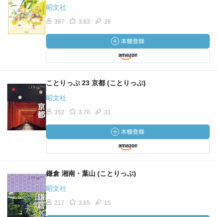
昭文社
397
3.63
26
ことりっぷ 23 京都 (ことりっぷ)
昭文社
352
3.70
31
鎌倉 湘南・葉山 (ことりっぷ)
昭文社
217
3.65
15