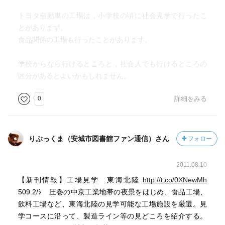
トヨタ自動車の工場は，小学校の頃に社会見学で行ったこ
とがあります。
食品関係の工場も行ったことがあります。
学校からなら行けるところと，社会人でも行けるところの
区分があるとよいかもしれません。
0
詳細をみる
りぶっくま（安城市図書館ファン通信）さん
フォロー
2011.08.10
【新刊情報】工場見学 東海北陸
http://t.co/0XNewMh
509.2/ｼ 圧巻の中京工業地帯の夜景をはじめ、食品工場、
飲料工場など、東海北陸の見学可能な工場施設を厳選。見
学コースに沿って、製造ライン等の見どころを紹介する。