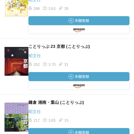
398
3.63
26
ことりっぷ 23 京都 (ことりっぷ)
昭文社
352
3.70
31
鎌倉 湘南・葉山 (ことりっぷ)
昭文社
217
3.65
15