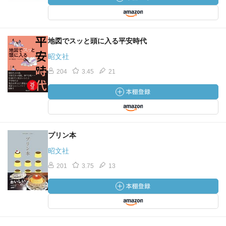
地図でスッと頭に入る平安時代
昭文社
204
3.45
21
プリン本
昭文社
201
3.75
13