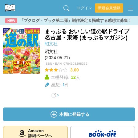
ログイン
新規会員登録
「ブクログ・ブック第二弾」制作決定＆掲載する感想大募集！
NEW
まっぷる おいしい道の駅ドライブ
名古屋・東海 (まっぷるマガジン)
昭文社
昭文社
(2024.05.21)
ISBN・EAN:
9784398298362
3.00
本棚登録:
12
人
感想:
1
件
本棚に登録する
Amazon
詳細ページへ