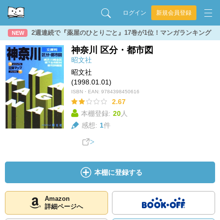
ログイン
新規会員登録
2週連続で『薬屋のひとりごと』17巻が1位！マンガランキング
NEW
神奈川 区分・都市図
昭文社
昭文社
(1998.01.01)
ISBN・EAN:
9784398450616
2.67
本棚登録:
20
人
感想:
1
件
本棚に登録する
Amazon
詳細ページへ