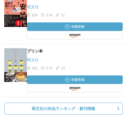
昭文社
204
3.45
21
プリン本
昭文社
201
3.75
13
昭文社の作品ランキング・新刊情報