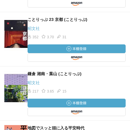
ことりっぷ 23 京都 (ことりっぷ)
昭文社
352
3.70
31
鎌倉 湘南・葉山 (ことりっぷ)
昭文社
217
3.65
15
地図でスッと頭に入る平安時代