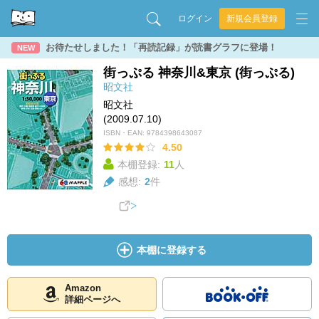
ログイン
新規会員登録
お待たせしました！「再読記録」が読書グラフに登場！
NEW
街っぷる 神奈川&東京 (街っぷる)
昭文社
昭文社
(2009.07.10)
ISBN・EAN:
9784398643087
4.50
本棚登録:
11
人
感想:
2
件
本棚に登録する
Amazon
詳細ページへ