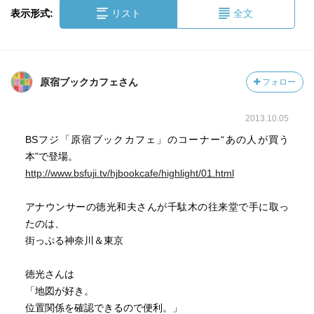
表示形式:
リスト
全文
原宿ブックカフェさん
フォロー
2013.10.05
BSフジ「原宿ブックカフェ」のコーナー“あの人が買う
本”で登場。
http://www.bsfuji.tv/hjbookcafe/highlight/01.html
アナウンサーの徳光和夫さんが千駄木の往来堂で手に取っ
たのは、
街っぷる神奈川＆東京
徳光さんは
「地図が好き。
位置関係を確認できるので便利。」