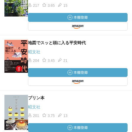
217
3.65
15
地図でスッと頭に入る平安時代
昭文社
204
3.45
21
プリン本
昭文社
201
3.75
13