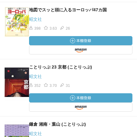
地図でスッと頭に入るヨーロッパ47カ国
昭文社
398
3.63
26
ことりっぷ 23 京都 (ことりっぷ)
昭文社
352
3.70
31
鎌倉 湘南・葉山 (ことりっぷ)
昭文社