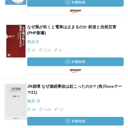
なぜ風が吹くと電車は止まるのか 鉄道と自然災害
(PHP新書)
梅原淳
97
3.14
9
JR崩壊 なぜ連続事故は起こったのか? (角川oneテー
マ21)
梅原 淳
89
3.04
12