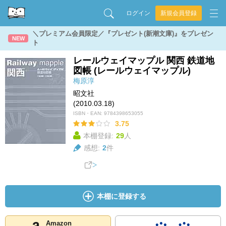
ログイン
新規会員登録
＼プレミアム会員限定／『プレゼント(新潮文庫)』をプレゼン
NEW
ト
レールウェイマップル 関西 鉄道地
図帳 (レールウェイマップル)
梅原淳
昭文社
(2010.03.18)
ISBN・EAN:
9784398653055
3.75
本棚登録:
29
人
感想:
2
件
本棚に登録する
Amazon