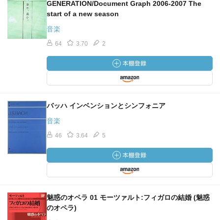
GENERATION/Document Graph 2006‐2007 The
start of a new season
音楽
64
3.70
2
バッハ インベンションとシンフォニア
音楽
46
3.64
5
魅惑のオペラ 01 モーツァルト:フィガロの結婚 (魅惑
のオペラ)