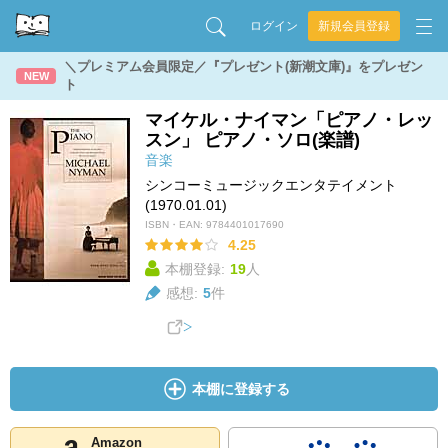
ログイン
新規会員登録
＼プレミアム会員限定／『プレゼント(新潮文庫)』をプレゼン
NEW
ト
マイケル・ナイマン「ピアノ・レッ
スン」 ピアノ・ソロ(楽譜)
音楽
シンコーミュージックエンタテイメント
(1970.01.01)
ISBN・EAN:
9784401017690
4.25
本棚登録:
19
人
感想:
5
件
本棚に登録する
Amazon