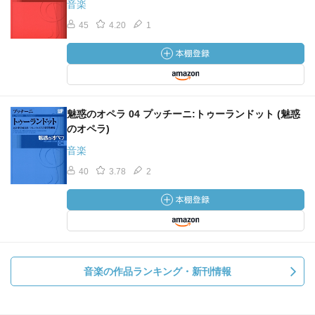
音楽
45
4.20
1
魅惑のオペラ 04 プッチーニ:トゥーランドット (魅惑
のオペラ)
音楽
40
3.78
2
音楽の作品ランキング・新刊情報