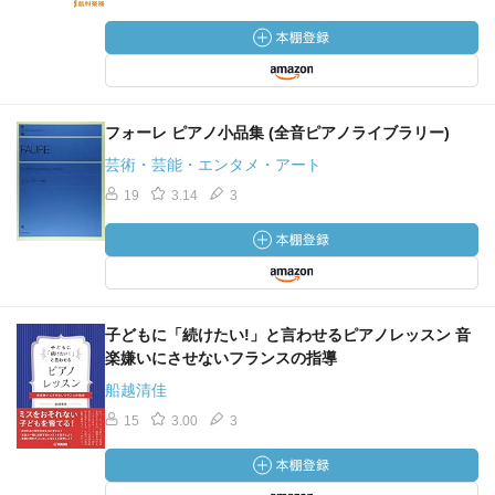
フォーレ ピアノ小品集 (全音ピアノライブラリー)
芸術・芸能・エンタメ・アート
19
3.14
3
子どもに「続けたい!」と言わせるピアノレッスン 音
楽嫌いにさせないフランスの指導
船越清佳
15
3.00
3