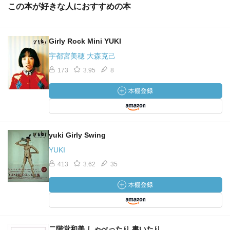
この本が好きな人におすすめの本
Girly Rock Mini YUKI
宇都宮美穂 大森克己
173
3.95
8
yuki Girly Swing
YUKI
413
3.62
35
二階堂和美 しゃべったり 書いたり