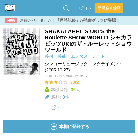
ログイン
新規会員登録
お待たせしました！「再読記録」が読書グラフに登場！
NEW
SHAKALABBITS UKI’S the
Roulette SHOW WORLD シャカラ
ビッツUKIのザ・ルーレットショウ
ワールド
芸術・芸能・エンタメ・アート
シンコーミュージックエンタテイメント
(2005.10.27)
ISBN・EAN:
9784401619597
3.82
本棚登録:
35
人
感想:
8
件
本棚に登録する