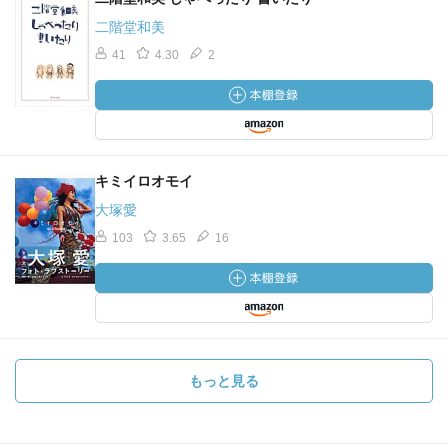
二階堂和美
41
4.30
2
キミイロオモイ
大塚愛
103
3.65
16
もっと見る