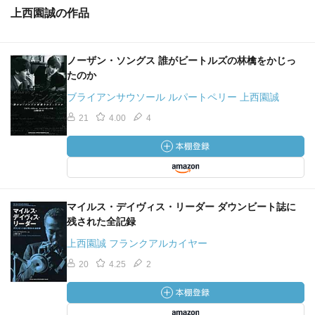
上西園誠の作品
ノーザン・ソングス 誰がビートルズの林檎をかじっ
たのか
ブライアンサウソール ルパートペリー 上西園誠
21
4.00
4
マイルス・デイヴィス・リーダー ダウンビート誌に
残された全記録
上西園誠 フランクアルカイヤー
20
4.25
2