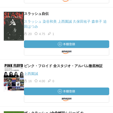
スラッシュ自伝
スラッシュ 染谷和美 上西園誠 久保田祐子 森幸子 迫
田はつみ
20
4.75
1
ピンク・フロイド 全スタジオ・アルバム徹底検証
上西園誠
16
4.00
0