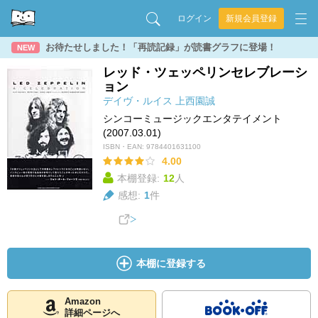
ログイン
新規会員登録
お待たせしました！「再読記録」が読書グラフに登場！
NEW
レッド・ツェッペリンセレブレーシ
ョン
デイヴ・ルイス
上西園誠
シンコーミュージックエンタテイメント
(2007.03.01)
ISBN・EAN:
9784401631100
4.00
本棚登録:
12
人
感想:
1
件
本棚に登録する
Amazon
詳細ページへ