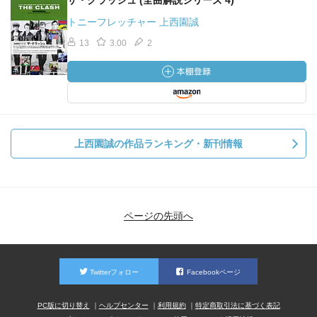
ザ・クラッシュ (全曲解説シリーズ 4)
トニーフレッチャー 上西園誠
13
3.00
2
上西園誠の作品ランキング・新刊情報
ページの先頭へ
Twitterフォロー
Facebookページ
PC版に切り替え
ヘルプセンター
利用規約
特定商取引法に基づく表記