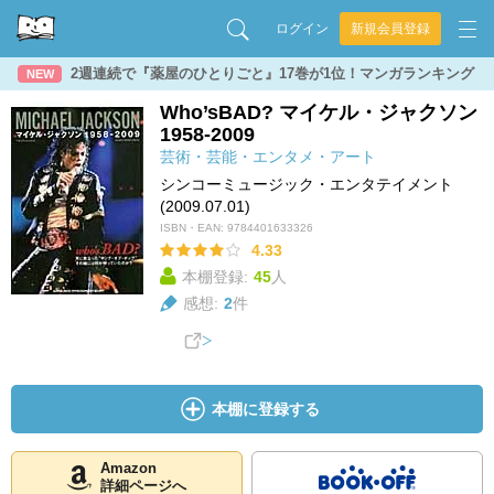
ログイン
新規会員登録
2週連続で『薬屋のひとりごと』17巻が1位！マンガランキング
NEW
Who’sBAD? マイケル・ジャクソン
1958-2009
芸術・芸能・エンタメ・アート
シンコーミュージック・エンタテイメント
(2009.07.01)
ISBN・EAN:
9784401633326
4.33
本棚登録:
45
人
感想:
2
件
本棚に登録する
Amazon
詳細ページへ