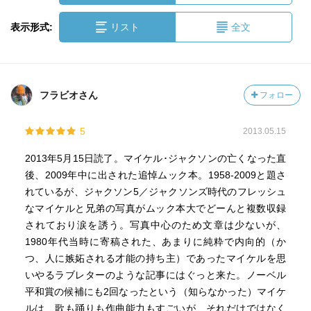
表示形式:
リスト
全文
フラビオさん
フォロー
5
2013.05.15
2013年5月15日読了。マイケル･ジャクソンの亡くなった直
後、2009年中に出された追悼ムック本。1958-2009と題さ
れているが、ジャクソン5／ジャクソンズ時代のフレッシュ
なマイケルと兄弟の写真がムック本大でどーんと複数収録
されており涙を誘う。写真中心のため文章は少ないが、
1980年代当時に寄稿された、あまりに純粋で内向的（か
つ、人に嫉妬される才能の持ち主）であったマイケルを思
いやるラブレターのような記事にはぐっと来た。ノーベル
平和賞の候補にも2回なったという（知らなかった）マイケ
ルは、歌も踊りも作曲能力もすごいが、それだけではなく