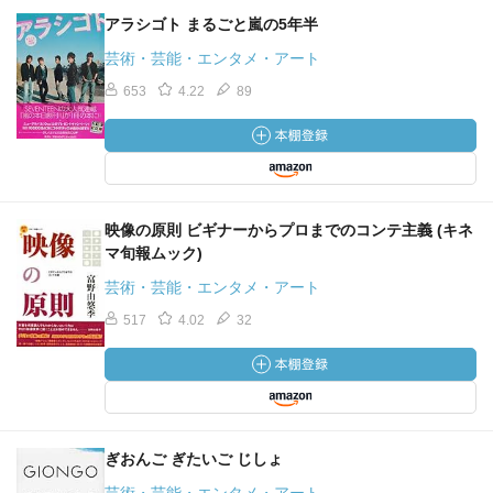
アラシゴト まるごと嵐の5年半
芸術・芸能・エンタメ・アート
653
4.22
89
映像の原則 ビギナーからプロまでのコンテ主義 (キネ
マ旬報ムック)
芸術・芸能・エンタメ・アート
517
4.02
32
ぎおんご ぎたいご じしょ