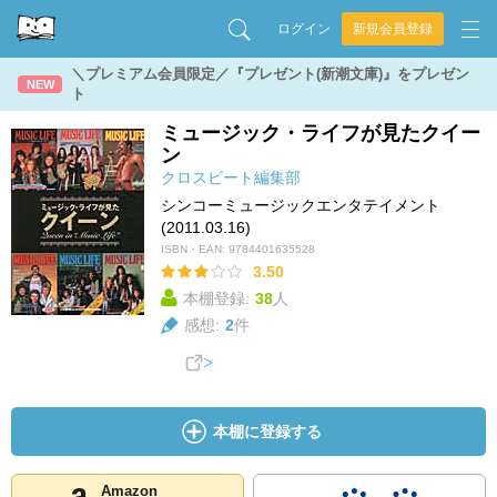
ログイン
新規会員登録
＼プレミアム会員限定／『プレゼント(新潮文庫)』をプレゼン
NEW
ト
ミュージック・ライフが見たクイー
ン
クロスビート編集部
シンコーミュージックエンタテイメント
(2011.03.16)
ISBN・EAN:
9784401635528
3.50
本棚登録:
38
人
感想:
2
件
本棚に登録する
Amazon