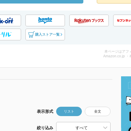
購入ストア一覧
本ページはアフ
Amazon.co.jp 
表示形式
リスト
全文
絞り込み