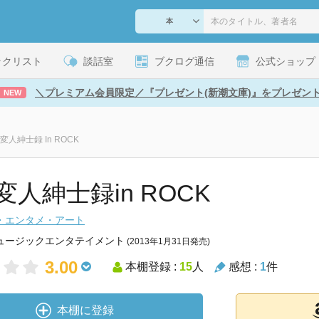
ックリスト
談話室
ブクログ通信
公式ショップ
＼プレミアム会員限定／『プレゼント(新潮文庫)』をプレゼン
NEW
変人紳士録 In ROCK
変人紳士録in ROCK
・エンタメ・アート
ュージックエンタテイメント
(2013年1月31日発売)
3.00
本棚登録 :
15
人
感想 :
1
件
本棚に登録