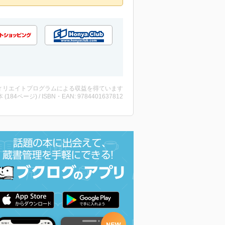
ィリエイトプログラムによる収益を得ています
・本 (184ページ) / ISBN・EAN: 9784401637812