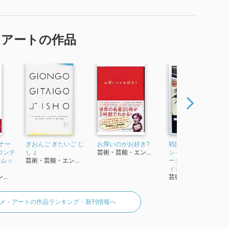
・アートの作品
ナー
ぎおんご ぎたいご じ
お厚いのがお好き?
戦国BASARA オフィ
コンテ
しょ
芸術・芸能・エン...
シャルコンプリート
報ムッ
芸術・芸能・エン...
ークス (カプコンオフ
ィシャルブ...
..
芸術・芸能・エン...
メ・アートの作品ランキング・新刊情報へ