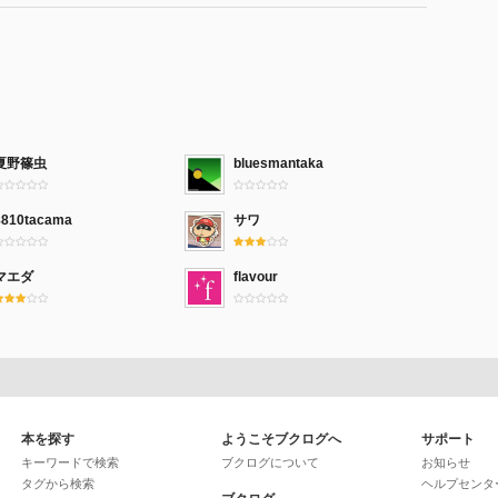
夏野篠虫
bluesmantaka
8810tacama
サワ
マエダ
flavour
本を探す
ようこそブクログへ
サポート
キーワードで検索
ブクログについて
お知らせ
タグから検索
ヘルプセンタ