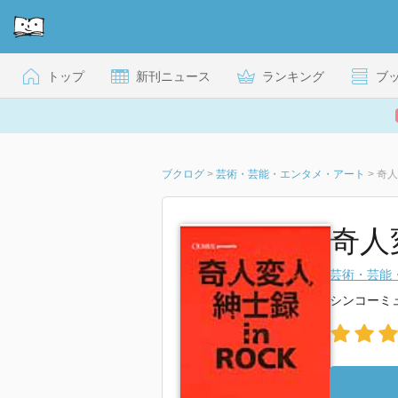
トップ
新刊ニュース
ランキング
ブ
ブクログ
>
芸術・芸能・エンタメ・アート
>
奇人
奇人
芸術・芸能
シンコーミ