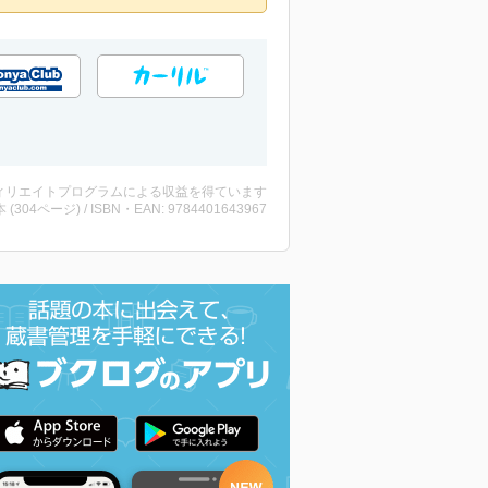
ィリエイトプログラムによる収益を得ています
・本 (304ページ) / ISBN・EAN: 9784401643967