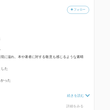
賢二「土屋学部長の弁明」。
ませんが、小説からノンフィクションまで面白く読んだ
フォロー
讀者に本を紹介しているか。
を読者に手渡し、読書人口を減らさないことを自分に課
本
了
んだなあ。
表現に溢れ、本や著者に対する敬意も感じるような素晴
ました
白かった
（新潮文庫）
詳細をみる
コフの文学講義」上下（河出書房新書）