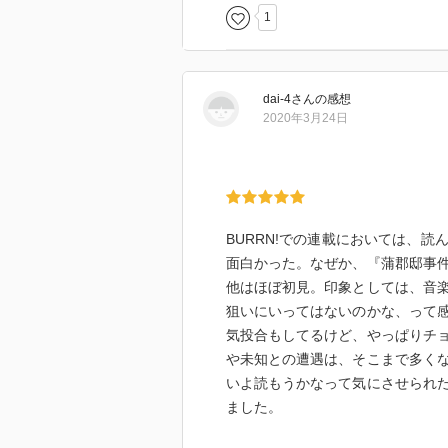
・ウラジミール・ナボコフ（若島
対談を巻末に特別収録!
1
・常盤新平「ニューヨーカーの時
●日本とイタリアを股にかけて活躍
・ジェイムズ・エルロイ「ブラッ
https://www.shinko-music.co.jp/it
・バルガス＝リョサ（木村榮一・
dai-4
さん
の感想
・福田和也「悪の対話術」（講談
2020年3月24日
・エドワード・ケアリー（古屋美
・T・E・カーハート（村松潔・訳
BURRN!での連載においては、
面白かった。なぜか、『蒲郡邸事
他はほぼ初見。印象としては、音
狙いにいってはないのかな、って
気投合もしてるけど、やっぱりチ
や未知との遭遇は、そこまで多く
いよ読もうかなって気にさせられ
ました。