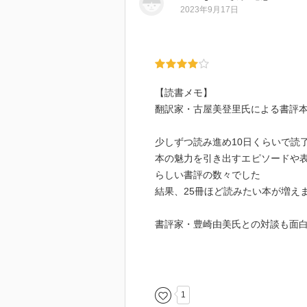
アーニャの真っ赤な真実」、土屋
2023年9月17日
まあ、あんまり堅苦しい本はあり
本ばかりです。
そして巻末の対談。
豊崎由美と古屋美登里が何を考え
【読書メモ】
本が売れなくなった時代に、良書
翻訳家・古屋美登里氏による書評
する。
少しずつ読み進め10日くらいで読
書評というのも、なかなか大変な
本の魅力を引き出すエピソードや
らしい書評の数々でした
結果、25冊ほど読みたい本が増え
書評家・豊崎由美氏との対談も面
【読みたい本】
・竹内久美子「男と女の進化論」
・竹内久美子「そんなバカな」
1
・ウラジミール・ナボコフ「ナボ