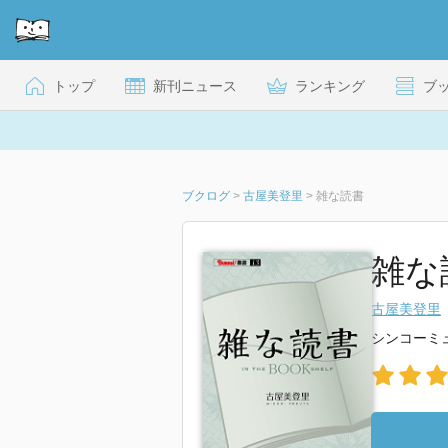
トップ
新刊ニュース
ランキング
ブ
ブクログ
>
古屋美登里
>
雑な読書
雑な
古屋美登里
シンコーミ