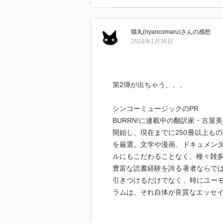
・ウラジミール・ナボコフ「ナボ
・アラン・フォルサム「狂気のコ
猫丸(nyancomaru)
さん
の感想
・ルシアン・ネイハム「シャドー8
2018年1月30日
・ロバート・ラドラム「暗殺者」
・ジャック・ヒギンズ「鷲は舞い
・中島梓「夢見る頃を過ぎても」
・北村薫「スキップ」（新潮文庫
第2弾が出ちゃう、、、
・広瀬正「マイナス・ゼロ」
・ジョン・アーヴィング（真野明
シンコーミュージックのPR
・ネドラ・タイアー「16品の殺人
BURRN!に連載中の翻訳家・古屋
・藤沢周平「用心棒日月抄」（新
開始し、現在までに250冊以上も
・池波正太郎「剣客商売」
を厳選。文学や漫画、ドキュメン
・村上春樹「アンダーグラウンド
ルにもこだわることなく、種々雑
・金子達仁「28年目のハーフタイ
豊富な読書経験を誇る著者ならで
・鯨統一郎「邪馬台国はどこです
引きつけるだけでなく、時にユー
・久生十蘭「顎十郎捕物帳」
ラムは、それ自体が良質なエッセイ
・久生十蘭「魔都」
・久生十蘭「久生十蘭コレクショ
●鋭い舌鋒と確かな分析力で知ら