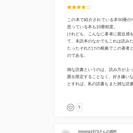
この本で紹介されている本50冊の
思っている本も10冊程度。
けれども、こんなに著者に親近感
て、未読本のなかでもこれは読み
たったそれだけの根拠でこの著者
のである。
雑な読書というのは、読み方が上
囲を限定することなく、好き嫌い
とすれば、私の読書もまた雑な読
これもに手を出す姿勢は、決して
と思う。
5
既読は中島梓「夢見る頃を過ぎて
言うのはもっと好き」、宮部みゆ
子達仁「28年目のハーフタイム」
missing1973
さん
の感想