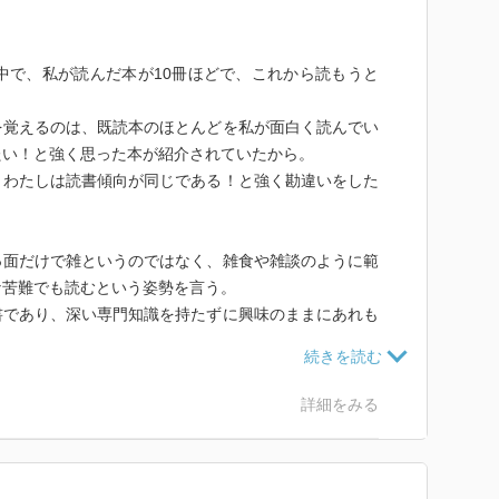
中で、私が読んだ本が10冊ほどで、これから読もうと
を覚えるのは、既読本のほとんどを私が面白く読んでい
たい！と強く思った本が紹介されていたから。
とわたしは読書傾向が同じである！と強く勘違いをした
っ面だけで雑というのではなく、雑食や雑談のように範
な苦難でも読むという姿勢を言う。
書であり、深い専門知識を持たずに興味のままにあれも
世の中に認められる姿ではないけれども、ありなんだな
詳細をみる
も」、北村薫「スキップ」、高島俊男「本が好き、悪口
き「蒲生邸事件」、レーモン・クノー「文体練習」、金
、村上春樹、柴田元幸「翻訳夜話」、米原万里「嘘つき