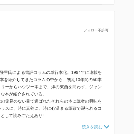
コフのロシア文学講義」上下（河出書房新書）
ードネーム《明後日》」上下（新潮文庫）
1」
フォロー不許可
降りた」
（ちくま文庫）
）
裕・訳）「サイダーハウス・ルール」上下（文春文庫）
メニュー」（幸せな結婚へのレシピ）
美登里氏による書評コラムの単行本化。1994年に連載を
潮文庫）
の本を紹介してきたコラムの中から、初期10年間の50本
タリーからハウツー本まで、洋の東西を問わず、ジャン
」（講談社文庫）
多な本が紹介されている。
ム」（文春文庫）
はの偏見のない目で選ばれたそれらの本に読者の興味を
か？」（創元推理文庫）
モラスに、時に真剣に、時に心温まる筆致で綴られるコ
として読みごたえあり!
ン」（朝日文芸文庫）
れる当代随一の人気書評家・豊崎由美氏との本をめぐる