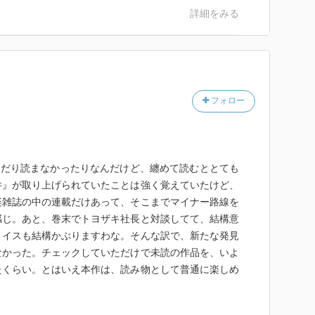
正・訳）「ディフェンス」（河出書房新社）
詳細をみる
代」（白水社）
する人気エッセイスト・内田洋子氏も大推薦!
ク・ダリア」（文春文庫）
em/pid0643968/
訳）「若い小説家に宛てた手紙」（新潮社）
社現代新書）
登里・訳）「望楼館追想」（文春文庫）
フォロー
）「パリ左岸のピアノ工房」（新潮社）
読んだり読まなかったりなんだけど、纏めて読むととても
件』が取り上げられていたことは強く覚えていたけど、
楽雑誌の中の連載だけあって、そこまでマイナー路線を
感じ。あと、巻末でトヨザキ社長と対談してて、結構意
ョイスも結構かぶりますわな。そんな訳で、新たな発見
なかった。チェックしていただけで未読の作品を、いよ
たくらい。とはいえ本作は、読み物として普通に楽しめ