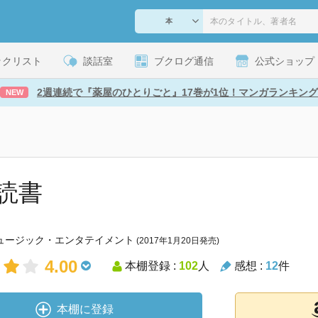
ックリスト
談話室
ブクログ通信
公式ショップ
2週連続で『薬屋のひとりごと』17巻が1位！マンガランキング
NEW
読書
ュージック・エンタテイメント
(2017年1月20日発売)
4.00
本棚登録 :
102
人
感想 :
12
件
本棚に登録