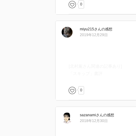
0
miyu215
さん
の感想
2019年12月29日
[北村薫さん関連の記事あり]
「スキップ」書評
0
sazanami
さん
の感想
2018年12月30日