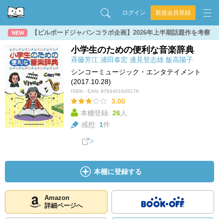
ログイン
新規会員登録
【ビルボードジャパンコラボ企画】2026年上半期話題作を考察
NEW
小学生のための便利な音楽辞典
斉藤芳江
浦田泰宏
邊見登志雄
飯高陽子
シンコーミュージック・エンタテイメント
(2017.10.28)
ISBN・EAN:
9784401645176
3.00
本棚登録:
26
人
感想:
1
件
本棚に登録する
Amazon
詳細ページへ