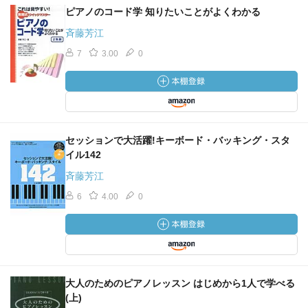
ピアノのコード学 知りたいことがよくわかる
斉藤芳江
7
3.00
0
セッションで大活躍!キーボード・バッキング・スタ
イル142
斉藤芳江
6
4.00
0
大人のためのピアノレッスン はじめから1人で学べる
(上)