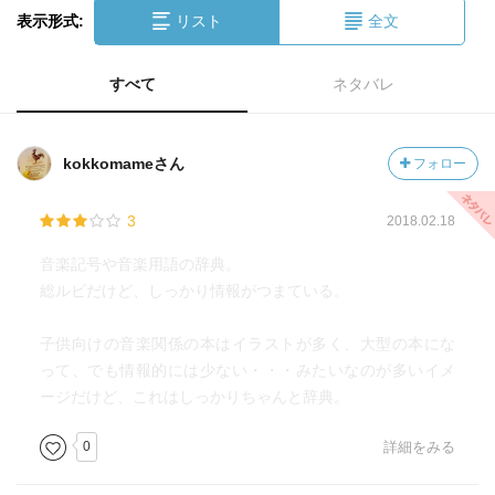
表示形式:
リスト
全文
すべて
ネタバレ
kokkomameさん
フォロー
3
2018.02.18
音楽記号や音楽用語の辞典。
総ルビだけど、しっかり情報がつまている。
子供向けの音楽関係の本はイラストが多く、大型の本にな
って、でも情報的には少ない・・・みたいなのが多いイメ
ージだけど、これはしっかりちゃんと辞典。
0
詳細をみる