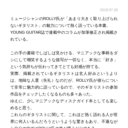
2019.07.28
ミュージシャンのROLLY氏が「あまり大きく取り上げられ
ないギタリスト」の魅力について熱く語っている本書。
YOUNG GUITAR誌で連載中のコラムが加筆修正され掲載さ
れている。
この手の書籍でしばしば見かける、マニアックな事柄をダ
シにして嘲笑するような描写が一切なく、本当に「好き」
という気持ちが伝わってきてとても好感が持てる。
実際、掲載されているギタリストは玄人好みというより
は、地味な人選（失礼）なのだが、ROLLY氏が彼らについ
て非常に魅力的に語っているので、そのギタリストの参加
作品をチェックしたくなるものも多々あった。
ゆえに、少しマニアックなディスクガイド本としても楽し
めると思う。
これらのギタリストに関して、これほど熱く語れる人が世
界に何人いるんだろうというような驚きもあり、不遜なが