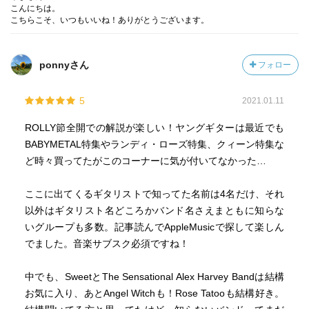
こんにちは。
こちらこそ、いつもいいね！ありがとうございます。
========
【CONTENTS】
ponnyさん
フォロー
第1章 リック・エメット
第2章 アンディ・スコット
5
2021.01.11
第3章 “ファスト”エディ・クラーク
第4章 ウフル・ホフマン
ROLLY節全開での解説が楽しい！ヤングギターは最近でも
第5章 ディッケン
BABYMETAL特集やランディ・ローズ特集、クィーン特集な
第6章 ロニー・ル・テクロ
ど時々買ってたがこのコーナーに気が付いてなかった…
第7章 パンキー・メドウス
第8章 リタ・フォード
ここに出てくるギタリストで知ってた名前は4名だけ、それ
第9章 ザル・クレミンソン
以外はギタリスト名どころかバンド名さえまともに知らな
第10章 フェルナンド・フォン・アルブ
いグループも多数。記事読んでAppleMusicで探して楽しん
第11章 マニー・チャールトン
でました。音楽サブスク必須ですね！
第12章 フロイド・ラドフォード
第13章 バーニー・トーメ
中でも、SweetとThe Sensational Alex Harvey Bandは結構
番外編1・2
お気に入り、あとAngel Witchも！Rose Tatooも結構好き。
第14章 リック・ニールセン