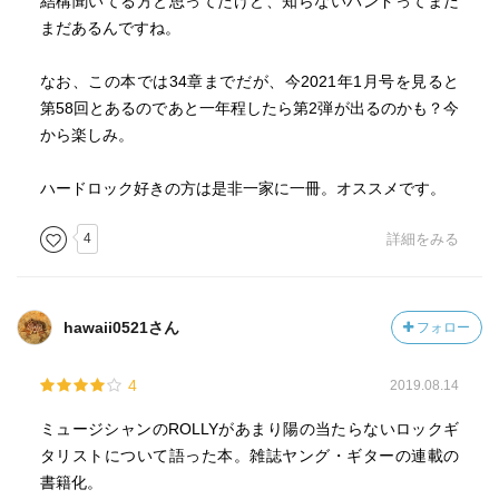
結構聞いてる方と思ってたけど、知らないバンドってまだ
第15章 ポール“ブルート”クイン&グラハム“オリヴァー”
まだあるんですね。
第16章 ポール・サムソン
第17章 ケヴィン・ヘイボーン
なお、この本では34章までだが、今2021年1月号を見ると
第18章 クリストフ・オベール
第58回とあるのであと一年程したら第2弾が出るのかも？今
第19章 バリー・グドロー
から楽しみ。
第20章 ピーター・ウェルズ&ミック・コックス
第21章 ミック・ボックス
ハードロック好きの方は是非一家に一冊。オススメです。
第22章 マーク・リアリ
第23章 マルコム・ヤング
4
詳細をみる
第24章 アルヴィン・リー
第25章 ボブ・キューリック
第26章 ジーノ・ロート
hawaii0521さん
フォロー
第27章 アリエル・ベンダー
番外編3・4
4
2019.08.14
第28章 ザ・グレート・キャット
第29章 マキシーン・ペトルッチ
ミュージシャンのROLLYがあまり陽の当たらないロックギ
第30章 ジム・マッカティー
タリストについて語った本。雑誌ヤング・ギターの連載の
第31章 ジャック・プライス&マーク・ブラダック
書籍化。