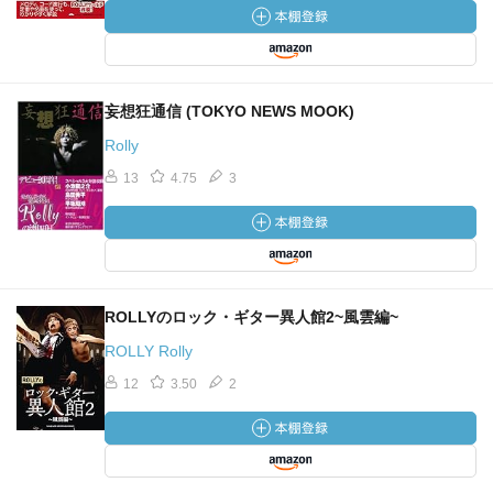
妄想狂通信 (TOKYO NEWS MOOK)
Rolly
13
4.75
3
ROLLYのロック・ギター異人館2~風雲編~
ROLLY Rolly
12
3.50
2