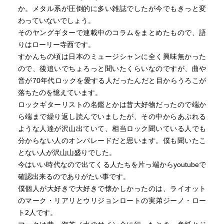
か。メタル系が圧倒的に多い雑誌でしたが今でもきっと変
わっていないでしょう。
そのヤングギターで連載中のコラムをまとめたもので、語
りはローリー寺西です。
すかんちの頃は日本のミュージシャンに全く興味無かった
ので、後追いでちょろっと聞いたくらいなのですが、曲や
音が70年代ロックを愛する人だったんだと目からうろこが
落ちたのを憶えています。
ロックギターリストの名鑑とかは昔大好物だったので端か
ら端まで繰り返し読んでいましたが、その中からあぶれる
ような人達が沢山出ていて、相当ロック聞いている人でも
分からない人のオンパレードだと思います。僕も聞いたこ
とない人が沢山山盛りでした。
今はいい時代なので出てくる人たちを片っ端からyoutubeで
確認出来るのでありがたい事です。
僕個人が大好きで大好きで懐かしかったのは、ライオット
のマーク・リアリとウリジョンロートの実弟ジーノ・ロー
ト2人です。