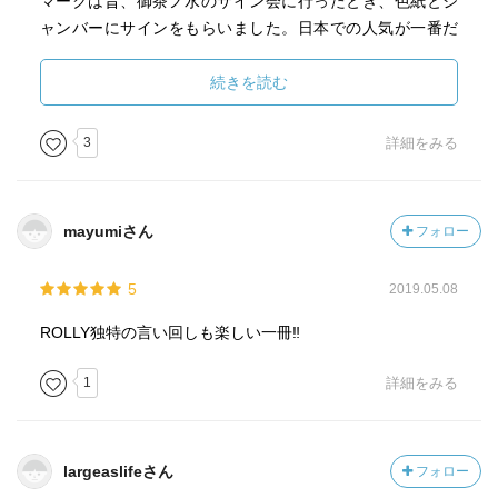
マークは昔、御茶ノ水のサイン会に行ったとき、色紙とジ
ャンバーにサインをもらいました。日本での人気が一番だ
ったのでそれも有るのかもしれませんが、めちゃくちゃい
い人でした。クローン病で亡くなったと聞いた時は寂しか
続きを読む
ったです。
ジーノは冷遇時代が長くて可哀想な人でした。デビューア
3
詳細をみる
ルバムの発売と、ガンズアンドローゼスのデビューアルバ
ムが被ってしまって、しっかりした宣伝をして貰えなかっ
たんです。物凄く美しい名作だったのに、90年代に再評価
mayumiさん
フォロー
されるまで陽の目を見なかったのが残念でした。
もはや伝説となってしまったZEROコーポレーションから未
5
2019.05.08
発表曲集が出た時が初体験だったんですが、名曲のオンパ
レードに狂喜したのが懐かしいです。
ROLLY独特の言い回しも楽しい一冊‼️
この本でジーノが最近亡くなっていた事が分かって悲しか
ったです。既に追っかけていなかったのに現金なもので
1
詳細をみる
す。
相当マニアックな本なので、ロック初心者にはお勧めでき
ないのですが、バンドレベルでは有名なバンドもいっぱい
largeaslifeさん
フォロー
入っているので、僕のようにyoutubeで確認して新たなお気