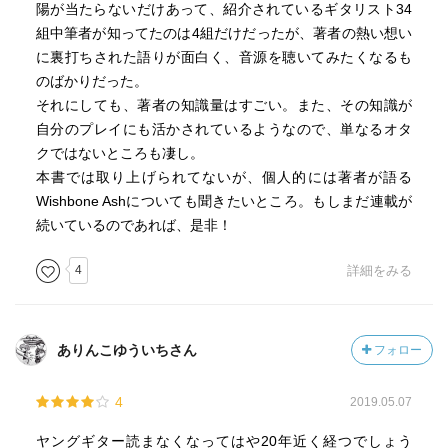
第32章 マーク・ギャラガー
陽が当たらないだけあって、紹介されているギタリスト34
第33章 クリス・スペディング
組中筆者が知ってたのは4組だけだったが、著者の熱い想い
第34章 ポール・チャップマン
に裏打ちされた語りが面白く、音源を聴いてみたくなるも
のばかりだった。
男どアホウ ギター談義
それにしても、著者の知識量はすごい。また、その知識が
ROLLY×HURRICANE
自分のプレイにも活かされているようなので、単なるオタ
クではないところも凄し。
あとがきに替えて 異人伝は“愛”である
本書では取り上げられてないが、個人的には著者が語る
Wishbone Ashについても聞きたいところ。もしまだ連載が
https://www.shinko-music.co.jp/item/pid0647483/
続いているのであれば、是非！
4
詳細をみる
ありんこゆういちさん
フォロー
4
2019.05.07
ヤングギター読まなくなってはや20年近く経つでしょう