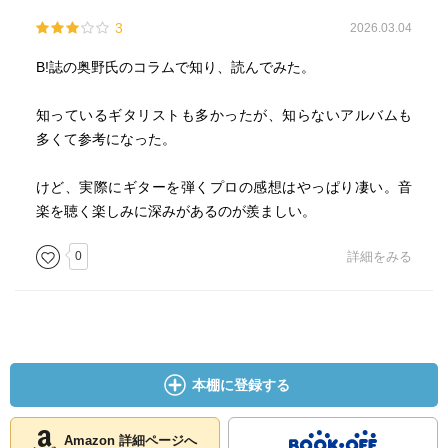
に入りバンドを発掘する材料としてもお勧めです。有名ど
3
2026.03.04
ころ聴き尽くした人に一冊如何でしょうか。
B!誌の奥野氏のコラムで知り、読んでみた。
知っているギタリストも多かったが、知らないアルバムも
多くて参考になった。
けど、実際にギターを弾くプロの感想はやっぱり凄い。音
楽を聴く楽しみに深みがあるのが羨ましい。
0
詳細をみる
本棚に登録する
Amazon 詳細ページへ