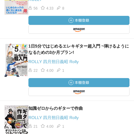
56
4.33
8
1日5分ではじめるエレキギター超入門 ~弾けるように
なるための3か月プラン!
ROLLY 四月朔日義昭 Rolly
22
4.00
1
知識ゼロからのギターで作曲
ROLLY 四月朔日義昭 Rolly
21
4.00
1