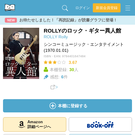
ログイン
新規会員登録
お待たせしました！「再読記録」が読書グラフに登場！
NEW
ROLLYのロック・ギター異人館
ROLLY
Rolly
シンコーミュージック・エンタテイメント
(1970.01.01)
ISBN・EAN:
9784401647484
3.67
本棚登録:
30
人
感想:
6
件
本棚に登録する
Amazon
詳細ページへ