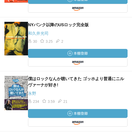
NYパンク以降のUSロック完全版
和久井光司
30
3.25
2
僕はロックなんか聴いてきた ゴッホより普通にニル
ヴァーナが好き!
永野
234
3.59
21