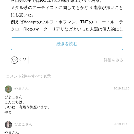
ら自分の中ではROLLY氏の株が爆上がりである。
メタル系のアーティストに関してもかなり造詣が深いこと
にも驚いた。
例えばAcceptのウルフ・ホフマン、TNTのロニー・ル・テ
クロ、Riotのマーク・リアリなどといった人選は個人的にし
びれた。
他には例えば、本書で取り上げられるギタリストはAC/DC
続きを読む
ではアンガス・ヤングでなくマルコム・ヤングで、UFOで
あればマイケル・シェンカーではなくポール・チャップマ
23
詳細をみる
ンというチョイスなのだが、彼らのそのいぶし銀的な仕事
っぷりがこれほど正当に評価された文章はこれまで多くは
コメント
2
件をすべて表示
なかったのではないかと思う。
また、あのROLLY氏の独特の語り口が伝わってくるような
やまさん
2019.11.10
臨場感のある文字起こしもよい仕事であると感じた。
ぴよこさん
ここまでいろいろ書いたが、本書は小難しいことを考えず
こんにちは。
いいね！有難う御座います。
にさくさく読めること請け合いなので、ROLLY氏のファン
やま
はもちろん、ロックが好きならば楽しめるはず。
自分の文章では、この本に魅力を語りつくせていない気が
ぴよこさん
2019.11.10
してもどかしいが、オススメの一冊である。
やまさん