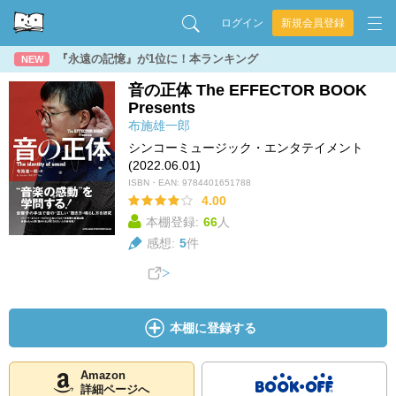
ログイン
新規会員登録
『永遠の記憶』が1位に！本ランキング
NEW
音の正体 The EFFECTOR BOOK
Presents
布施雄一郎
シンコーミュージック・エンタテイメント
(2022.06.01)
ISBN・EAN:
9784401651788
4.00
本棚登録:
66
人
感想:
5
件
本棚に登録する
Amazon
詳細ページへ