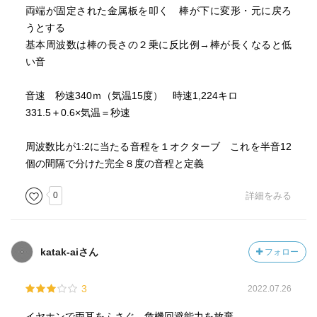
両端が固定された金属板を叩く 棒が下に変形・元に戻ろ
うとする
基本周波数は棒の長さの２乗に反比例→棒が長くなると低
い音
音速 秒速340ｍ（気温15度） 時速1,224キロ
331.5＋0.6×気温＝秒速
周波数比が1:2に当たる音程を１オクターブ これを半音12
個の間隔で分けた完全８度の音程と定義
0
詳細をみる
katak-aiさん
フォロー
3
2022.07.26
イヤホンで両耳をふさぐ 危機回避能力を放棄