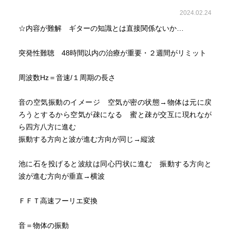
2024.02.24
☆内容が難解 ギターの知識とは直接関係ないか…
突発性難聴 48時間以内の治療が重要・２週間がリミット
周波数Hz＝音速/１周期の長さ
音の空気振動のイメージ 空気が密の状態→物体は元に戻
ろうとするから空気が疎になる 蜜と疎が交互に現れなが
ら四方八方に進む
振動する方向と波が進む方向が同じ→縦波
池に石を投げると波紋は同心円状に進む 振動する方向と
波が進む方向が垂直→横波
ＦＦＴ高速フーリエ変換
音＝物体の振動