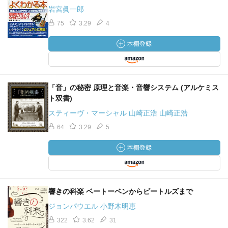
岩宮眞一郎
75
3.29
4
「音」の秘密 原理と音楽・音響システム (アルケミス
ト双書)
スティーヴ・マーシャル 山崎正浩 山崎正浩
64
3.29
5
響きの科楽 ベートーベンからビートルズまで
ジョンパウエル 小野木明恵
322
3.62
31