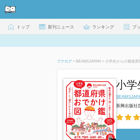
トップ
新刊ニュース
ランキング
ブ
ブクログ
>
BEAMSJAPAN
>
小学生からの都道府
小学
BEAMSJAP
新興出版社