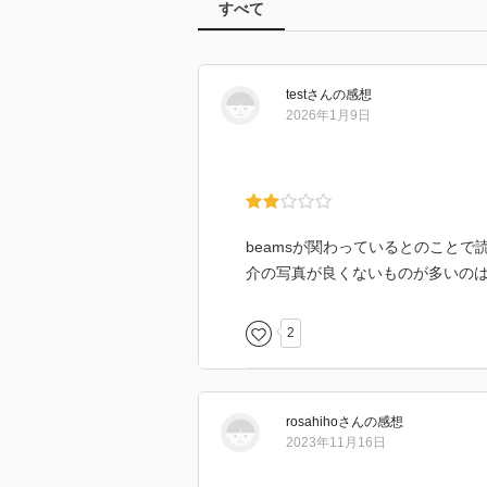
すべて
test
さん
の感想
2026年1月9日
beamsが関わっているとのこと
介の写真が良くないものが多いの
2
rosahiho
さん
の感想
2023年11月16日