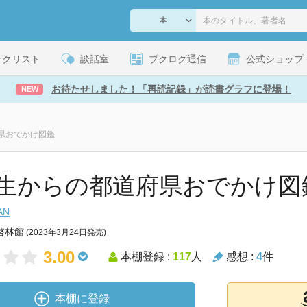
ックリスト
談話室
ブクログ通信
公式ショップ
お待たせしました！「再読記録」が読書グラフに登場！
NEW
県おでかけ図鑑
生からの都道府県おでかけ図
AN
啓林館
(2023年3月24日発売)
3.00
本棚登録 :
117
人
感想 :
4
件
本棚に登録