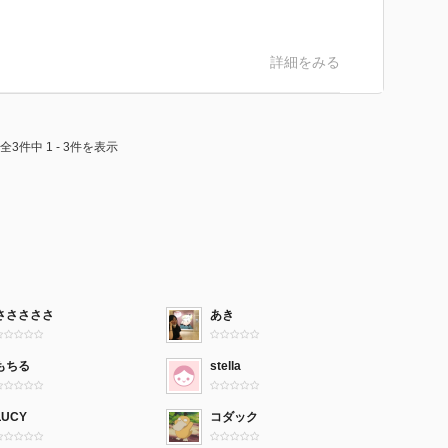
詳細をみる
全3件中 1 - 3件を表示
さささささ
あき
もちる
stella
LUCY
コダック