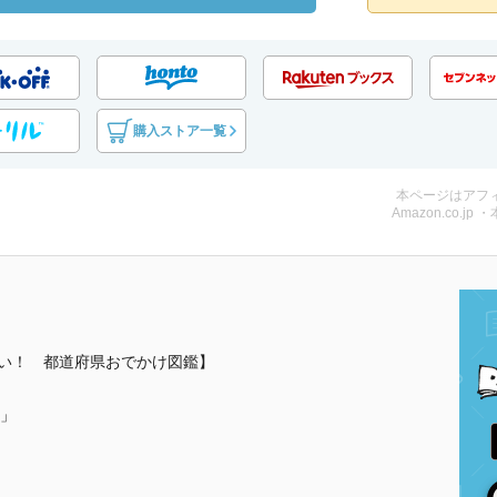
購入ストア一覧
本ページはアフ
Amazon.co.jp 
みたい！ 都道府県おでかけ図鑑】
」