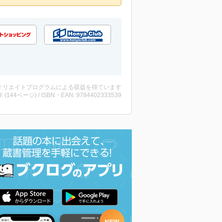
ィリエイトプログラムによる収益を得ています
・本 (144ページ) / ISBN・EAN: 9784402333539