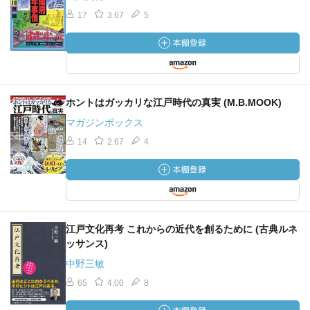
17
3.67
5
ホントはガッカリな江戸時代の真実 (M.B.MOOK)
マガジンボックス
14
2.67
4
江戸文化再考 これからの近代を創るために (古典ルネ
ッサンス)
中野三敏
65
4.00
8