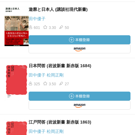
遊廓と日本人 (講談社現代新書)
田中優子
601
3.30
50
日本問答 (岩波新書 新赤版 1684)
田中優子 松岡正剛
325
3.50
27
江戸問答 (岩波新書 新赤版 1863)
田中優子 松岡正剛