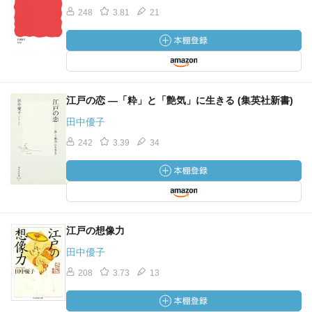
248
3.81
21
江戸の恋 ―「粋」と「艶気」に生きる (集英社新書)
田中優子
242
3.39
34
江戸の想像力
田中優子
208
3.73
13