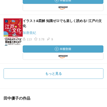
イラスト&図解 知識ゼロでも楽しく読める! 江戸の文
化
加唐亜紀
113
3.78
9
もっと見る
田中優子の作品