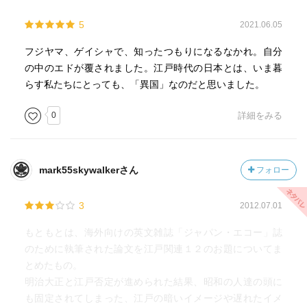
5
2021.06.05
フジヤマ、ゲイシャで、知ったつもりになるなかれ。自分
の中のエドが覆されました。江戸時代の日本とは、いま暮
らす私たちにとっても、「異国」なのだと思いました。
0
詳細をみる
mark55skywalkerさん
フォロー
3
2012.07.01
もともとは、海外向けの英文雑誌「ジャパン・エコー」誌
のために執筆された論文を江戸関連１２のお題についてま
とめたもの。
明治大正と江戸否定が進められた結果、昭和の人達の頭に
も固定されてしまった、江戸の暗いイメージや遅れたイメ