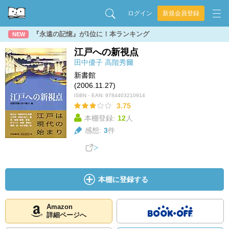
ログイン
新規会員登録
『永遠の記憶』が1位に！本ランキング
NEW
江戸への新視点
田中優子
高階秀爾
新書館
(2006.11.27)
ISBN・EAN:
9784403210914
3.75
本棚登録:
12
人
感想:
3
件
本棚に登録する
Amazon
詳細ページへ