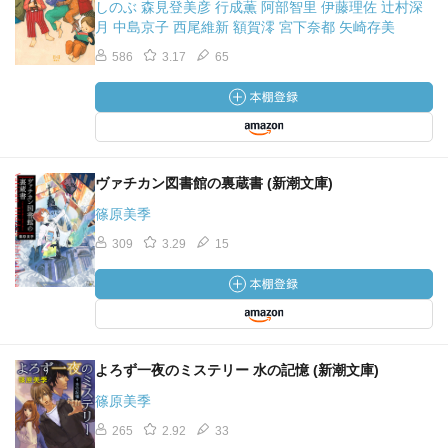
しのぶ 森見登美彦 行成薫 阿部智里 伊藤理佐 辻村深
月 中島京子 西尾維新 額賀澪 宮下奈都 矢崎存美
586
3.17
65
ヴァチカン図書館の裏蔵書 (新潮文庫)
篠原美季
309
3.29
15
よろず一夜のミステリー 水の記憶 (新潮文庫)
篠原美季
265
2.92
33