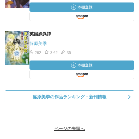
英国妖異譚
篠原美季
262
3.62
35
篠原美季の作品ランキング・新刊情報
ページの先頭へ