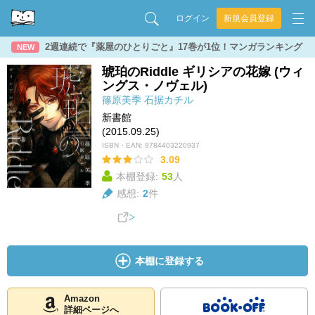
ログイン
新規会員登録
2週連続で『薬屋のひとりごと』17巻が1位！マンガランキング
NEW
琥珀のRiddle ギリシアの花嫁 (ウィ
ングス・ノヴェル)
篠原美季
石据カチル
新書館
(2015.09.25)
ISBN・EAN:
9784403220937
3.09
本棚登録:
53
人
感想:
2
件
本棚に登録する
Amazon
詳細ページへ