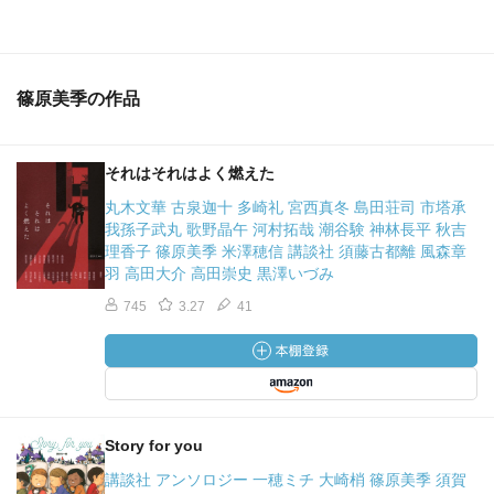
篠原美季の作品
それはそれはよく燃えた
丸木文華 古泉迦十 多崎礼 宮西真冬 島田荘司 市塔承
我孫子武丸 歌野晶午 河村拓哉 潮谷験 神林長平 秋吉
理香子 篠原美季 米澤穂信 講談社 須藤古都離 風森章
羽 高田大介 高田崇史 黒澤いづみ
745
3.27
41
Story for you
講談社 アンソロジー 一穂ミチ 大崎梢 篠原美季 須賀