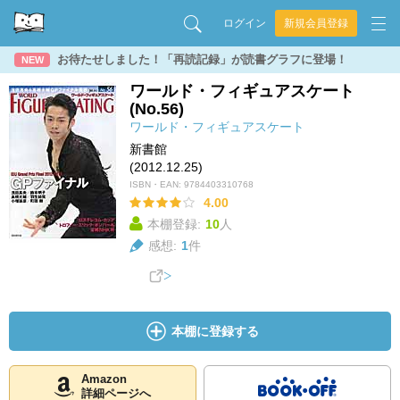
ログイン
新規会員登録
お待たせしました！「再読記録」が読書グラフに登場！
NEW
ワールド・フィギュアスケート
(No.56)
ワールド・フィギュアスケート
新書館
(2012.12.25)
ISBN・EAN:
9784403310768
4.00
本棚登録:
10
人
感想:
1
件
本棚に登録する
Amazon
詳細ページへ