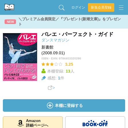
ログイン
新規会員登録
＼プレミアム会員限定／『プレゼント(新潮文庫)』をプレゼン
NEW
ト
バレエ・パーフェクト・ガイド
ダンスマガジン
新書館
(2008.09.01)
ISBN・EAN:
9784403320286
3.25
本棚登録:
13
人
感想:
1
件
本棚に登録する
Amazon
詳細ページへ